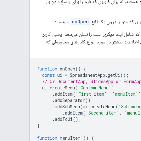
ده هستند، نه برای کاربری که فرم را برای پاسخ دادن باز
ر، کد منو را درون یک تابع
onOpen
بنویسید.
که شامل آیتم دیگری است را نشان می‌دهد. وقتی کاربر
ی اطلاعات بیشتر در مورد انواع کادرهای محاوره‌ای که
function
onOpen
()
{
const
ui
=
SpreadsheetApp
.
getUi
();
// Or DocumentApp, SlidesApp or FormAp
ui
.
createMenu
(
'Custom Menu'
)
.
addItem
(
'First item'
,
'menuItem1'
.
addSeparator
()
.
addSubMenu
(
ui
.
createMenu
(
'Sub-men
.
addItem
(
'Second item'
,
'menuI
.
addToUi
();
}
function
menuItem1
()
{