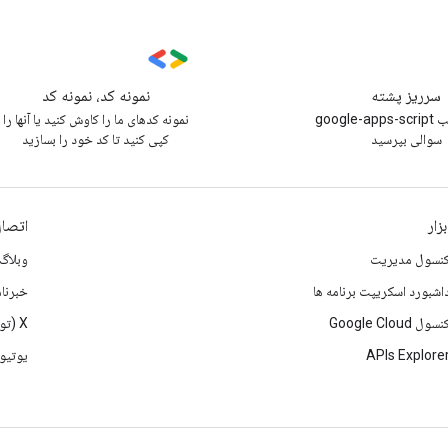
سرریز پشته
نمونه کد، نمونه کد
زیر برچسب google-apps-script
نمونه کدهای ما را کاوش کنید یا آنها را
سوالی بپرسید
کپی کنید تا کد خود را بسازید
بزار
اتصال
نسول مدیریت
وبلاگ
اشبورد اسکریپت برنامه ها
خبرنام
نسول Google Cloud
X (تویتر)
APIs Explore
یوتیو