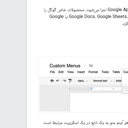
اسکریپت‌ها می‌توانند با اضافه کردن عناصر رابط کاربری که با کلیک روی آنها، یک تابع اسکریپت Google Apps اجرا می‌شود، محصولات خاص گوگل را
گسترش دهند. رایج‌ترین مثال، اجرای یک اسکریپت از یک آیتم منوی سفارشی در Google Docs، Google Sheets، Google Slides یا Google
دی را در Docs، Sheets، Slides یا Forms اضافه کند، که هر آیتم منو به یک تابع در یک اسکریپت مرتبط است.