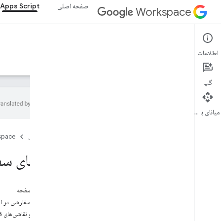
صفحه اصلی
Apps Script
Workspace
Apps Script
اطلاعات
نمای کلی
راهنما
مرجع
نمونه ها
پشتیبانی
گپ
میانای برنامه‌سازی کاربردی
نمای کلی
صفحه اصلی
space
داشبورد Apps Script
منوهای سفارشی در 
محیط توسعه را کاوش کنید
زمان اجرای برنامه های اسکریپت
در این صفحه
منوهای سفارشی در اسنا
خدمات Google و APIهای خارجی
تصاویر و نقاشی‌های قابل 