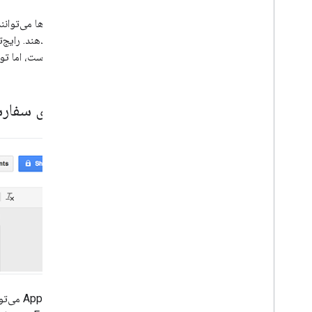
انواع اسکریپت
Google Workspace را گسترش دهید
Forms است، اما توابع اسکریپت را می‌توان با کلیک روی تصاویر و نقاشی‌ها در Sheets نیز فعال کرد.
منوها، دیالوگ ها و نوارهای فرعی
منوهای سفارشی در Google Workspace
منوهای سفارشی 
دیالوگ ها و نوارهای کناری در Google
Workspace
رابط های کاربری
ذخیره و ارائه داده ها
مدیریت مدیریت
ماکروهای VBA را به Apps Script تبدیل
کنید
از REST API استفاده کنید