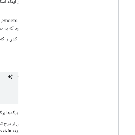
مشروط بر اینکه اسک
می‌دهد.
در Sheets، گزینه منو
شود که به ص
هر کدی را که
به برگه‌ها بر
پس از درج تص
گزینه «اختص