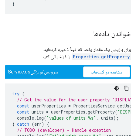
}
خواندن داده‌ها
برای بازیابی یک مقدار واحد که قبلاً ذخیره کرده‌اید،
Properties.getProperty
را فراخوانی کنید:
سرویس/ویژگیService.gs
مشاهده در گیت‌هاب
try
{
// Get the value for the user property 'DISPLAY_
const
userProperties
=
PropertiesService
.
getUser
const
units
=
userProperties
.
getProperty
(
"DISPLA
console
.
log
(
"values of units %s"
,
units
);
}
catch
(
err
)
{
// TODO (developer) - Handle exception