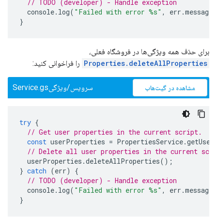
// TODO (developer) - Handle exception
console
.
log
(
"Failed with error %s"
,
err
.
message
)
}
برای حذف همه ویژگی‌ها در فروشگاه فعلی،
Properties.deleteAllProperties
را فراخوانی کنید:
سرویس/ویژگیService.gs
مشاهده در گیت‌هاب
try
{
// Get user properties in the current script.
const
userProperties
=
PropertiesService
.
getUser
// Delete all user properties in the current scri
userProperties
.
deleteAllProperties
();
}
catch
(
err
)
{
// TODO (developer) - Handle exception
console
.
log
(
"Failed with error %s"
,
err
.
message
)
}