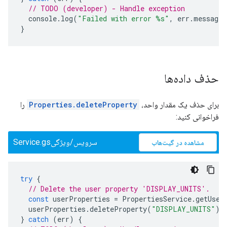
// TODO (developer) - Handle exception
console
.
log
(
"Failed with error %s"
,
err
.
message
)
}
حذف داده‌ها
برای حذف یک مقدار واحد،
Properties.deleteProperty
را
فراخوانی کنید:
سرویس/ویژگیService.gs
مشاهده در گیت‌هاب
try
{
// Delete the user property 'DISPLAY_UNITS'.
const
userProperties
=
PropertiesService
.
getUser
userProperties
.
deleteProperty
(
"DISPLAY_UNITS"
);
}
catch
(
err
)
{