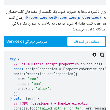
برای ذخیره داده‌ها به صورت انبوه، یک نگاشت از جفت‌های کلید-مقدار را
به
Properties.setProperties(properties)
ارسال کنید.
هر جفت کلید-مقدار از شیء موجود در پارامتر به عنوان یک ویژگی
جداگانه ذخیره می‌شود:
سرویس/ویژگیService.gs
مشاهده در گیت‌هاب
try
{
// Set multiple script properties in one call.
const
scriptProperties
=
PropertiesService
.
getSc
scriptProperties
.
setProperties
({
cow
:
"moo"
,
sheep
:
"baa"
,
chicken
:
"cluck"
,
});
}
catch
(
err
)
{
// TODO (developer) - Handle exception
console
.
log
(
"Failed with error %s"
,
err
.
message
)