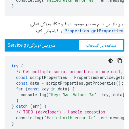
console
.
log
(
"Failed with error %s"
,
err
.
message
)
}
برای بازیابی تمام مقادیر موجود در فروشگاه ویژگی فعلی،
Properties.getProperties
را فراخوانی کنید:
سرویس/ویژگیService.gs
مشاهده در گیت‌هاب
try
{
// Get multiple script properties in one call, t
const
scriptProperties
=
PropertiesService
.
getSc
const
data
=
scriptProperties
.
getProperties
();
for
(
const
key
in
data
)
{
console
.
log
(
"Key: %s, Value: %s"
,
key
,
data
[
k
}
}
catch
(
err
)
{
// TODO (developer) - Handle exception
console
.
log
(
"Failed with error %s"
,
err
.
message
)
}