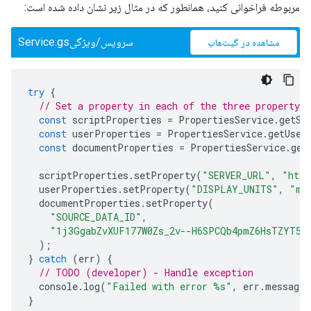
مربوطه فراخوانی کنید، همانطور که در مثال زیر نشان داده شده است:
سرویس/ویژگیService.gs
مشاهده در گیت‌هاب
try
{
// Set a property in each of the three property s
const
scriptProperties
=
PropertiesService
.
getSc
const
userProperties
=
PropertiesService
.
getUser
const
documentProperties
=
PropertiesService
.
get
scriptProperties
.
setProperty
(
"SERVER_URL"
,
"http
userProperties
.
setProperty
(
"DISPLAY_UNITS"
,
"me
documentProperties
.
setProperty
(
"SOURCE_DATA_ID"
,
"1j3GgabZvXUF177W0Zs_2v--H6SPCQb4pmZ6HsTZYT5k
);
}
catch
(
err
)
{
// TODO (developer) - Handle exception
console
.
log
(
"Failed with error %s"
,
err
.
message
)
}