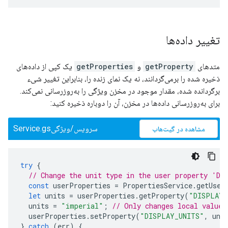
تغییر داده‌ها
متدهای
getProperty
و
getProperties
یک کپی از داده‌های
ذخیره شده را برمی‌گردانند، نه یک نمای زنده را، بنابراین تغییر شیء
برگردانده شده، مقدار موجود در مخزن ویژگی را به‌روزرسانی نمی‌کند.
برای به‌روزرسانی داده‌ها در مخزن، آن را دوباره ذخیره کنید:
سرویس/ویژگیService.gs
مشاهده در گیت‌هاب
try
{
// Change the unit type in the user property 'DI
const
userProperties
=
PropertiesService
.
getUser
let
units
=
userProperties
.
getProperty
(
"DISPLAY_
units
=
"imperial"
;
// Only changes local value,
userProperties
.
setProperty
(
"DISPLAY_UNITS"
,
uni
}
catch
(
err
)
{