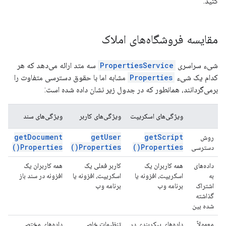
کنید.
مقایسه فروشگاه‌های املاک
شیء سراسری
PropertiesService
سه متد ارائه می‌دهد که هر
کدام یک شیء
Properties
مشابه اما با حقوق دسترسی متفاوت را
برمی‌گردانند، همانطور که در جدول زیر نشان داده شده است:
ویژگی‌های اسکریپت
ویژگی‌های کاربر
ویژگی‌های سند
get
Document
get
User
get
Script
روش
)
Properties(
)
Properties(
)
Properties(
دسترسی
داده‌های
همه کاربران یک
کاربر فعلی یک
همه کاربران یک
به
اسکریپت، افزونه یا
اسکریپت، افزونه یا
افزونه در سند باز
اشتراک
برنامه وب
برنامه وب
گذاشته
شده بین
معمولاً
داده‌های پیکربندی در
تنظیمات خاص
داده‌های مختص