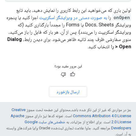
اولین باری که می‌خواهید این رابط کاربری را نمایش دهید، باید تابع
onOpen
را
به صورت دستی در ویرایشگر اسکریپت
اجرا کنید یا پنجره
ویرایشگر Docs، Sheets یا Forms را مجدداً بارگذاری کنید (که
ویرایشگر اسکریپت را می‌بندد). پس از آن، هر بار که فایل را باز می‌کنید،
منوی سفارشی ظرف چند ثانیه ظاهر می‌شود. برای دیدن رابط،
Dialog
> Open را
انتخاب کنید.
این مرور مفید بود؟
ارسال بازخورد
جز در مواردی که غیر از این ذکر شده باشد،‌محتوای این صفحه تحت مجوز
Creative
Commons Attribution 4.0 License
است. نمونه کدها نیز دارای مجوز
Apache
2.0 License
است. برای اطلاع از جزئیات، به
خطمشی‌های سایت Google
Developers‏
مراجعه کنید. جاوا علامت تجاری ثبت‌شده Oracle و/یا شرکت‌های وابسته
به آن است.