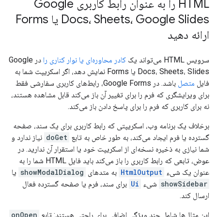
HTML را به عنوان رابط کاربری Google
Docs، Sheets، Google Slides یا Forms
ارائه دهید
سرویس HTML می‌تواند یک
کادر محاوره‌ای یا نوار کناری را
در Google
Docs، Sheets، Slides یا Forms نمایش دهد، اگر اسکریپت شما به
فایل
متصل
باشد. در Google Forms، رابط‌های کاربری سفارشی فقط
برای ویرایشگری که فرم را برای تغییر آن باز می‌کند قابل مشاهده هستند،
نه برای کاربری که فرم را برای پاسخ دادن باز می‌کند.
برخلاف یک برنامه وب، اسکریپتی که رابط کاربری برای یک سند، صفحه
گسترده یا فرم ایجاد می‌کند، به طور خاص به تابع
doGet
نیاز ندارد و
شما نیازی به ذخیره نسخه‌ای از اسکریپت خود یا استقرار آن ندارید. در
عوض، تابعی که رابط کاربری را باز می‌کند باید فایل HTML شما را به
عنوان یک شیء
HtmlOutput
به متدهای
showModalDialog
یا
showSidebar
شیء
Ui
برای سند، فرم یا صفحه گسترده فعال
ارسال کند.
این مثال‌ها شامل چند ویژگی اضافی برای راحتی هستند: تابع
onOpen