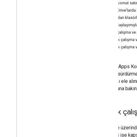
JSDoc
clasp komut satır
Google Cloud projeleri
Ortak Drive'larda 
Günlük kaydı
Paylaşılan klasör
OAuth istemci doğrulaması
Proje paylaşımıyl
Kütüphaneler
Ortak çalışma ve 
Sürümler
Ortak çalışma 
Ortak çalışma
Ortak çalışma ve
Komut satırı arayüzü
Google Apps Komu
Apps Komut Dosyası çalışma
zamanları
birlikte sürdürme
yapması ele alın
Google hizmetleri ve harici
kılavuzuna bakın
API'ler
Komut dosyası türleri
Ortak çalış
Google Workspace'in kapsamını
genişletme
Bir proje üzerin
dosyası
ise kaps