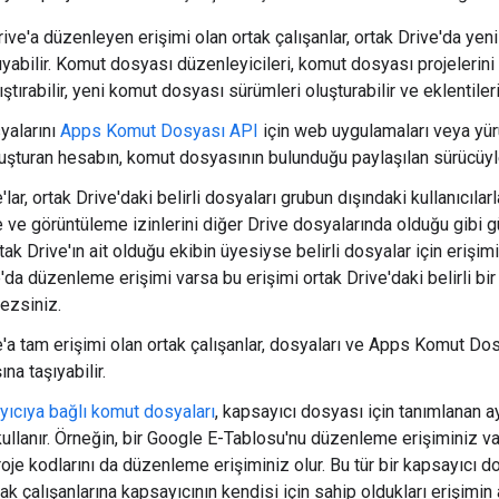
rive'a düzenleyen erişimi olan ortak çalışanlar, ortak Drive'da yen
şıyabilir. Komut dosyası düzenleyicileri, komut dosyası projelerin
ştırabilir, yeni komut dosyası sürümleri oluşturabilir ve eklentileri
yalarını
Apps Komut Dosyası API
için web uygulamaları veya yür
luşturan hesabın, komut dosyasının bulunduğu paylaşılan sürücüyle
'lar, ortak Drive'daki belirli dosyaları grubun dışındaki kullanıcı
ve görüntüleme izinlerini diğer Drive dosyalarında olduğu gibi gü
rtak Drive'ın ait olduğu ekibin üyesiyse belirli dosyalar için erişim
'da düzenleme erişimi varsa bu erişimi ortak Drive'daki belirli bi
ezsiniz.
'a tam erişimi olan ortak çalışanlar, dosyaları ve Apps Komut Dosya
ına taşıyabilir.
yıcıya bağlı komut dosyaları
, kapsayıcı dosyası için tanımlanan a
i kullanır. Örneğin, bir Google E-Tablosu'nu düzenleme erişimini
je kodlarını da düzenleme erişiminiz olur. Bu tür bir kapsayıcı do
tak çalışanlarına kapsayıcının kendisi için sahip oldukları erişimin