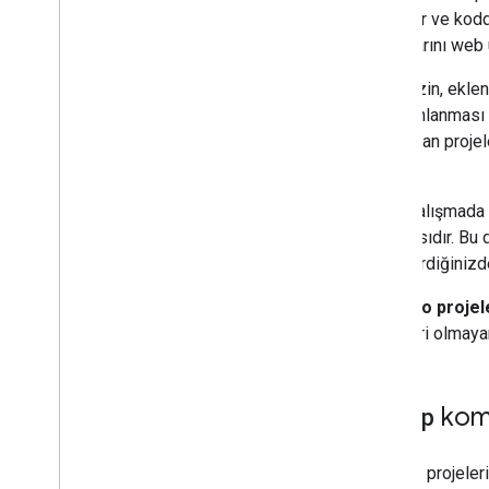
Menüler
,
iletişim kutuları ve
görebilir ve kodd
kenar çubukları
dosyalarını web
Kullanıcı arayüzleri
Projenizin, ekle
ile yayınlanması
Veri depolama ve sunma
kolay olan proje
türüdür.
Yönetici yönetimi
Ortak çalışmada 
ayrılmasıdır. Bu
VBA Makrolarını Apps Komut
Dosyası'na dönüştürme
yerleştirdiğinizd
Senaryo projele
REST API'yi kullanma
sahipleri olmaya
clasp
komu
clasp
, projeler