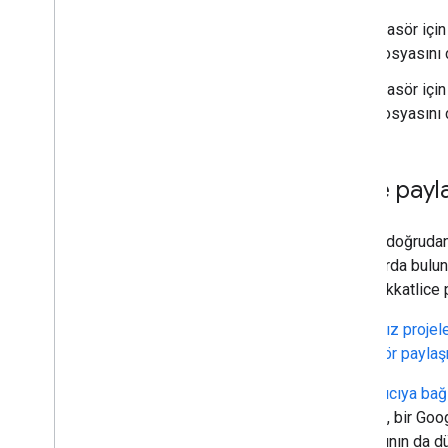
Klasör içi
dosyasını ça
Klasör içi
dosyasını ça
Proje payl
Projeyi doğrudan
Drive'larda bulu
kişiyi dikkatlice 
Bağımsız projele
ve klasör payla
Kapsayıcıya bağl
Örneğin, bir Goo
dosyasının da düz