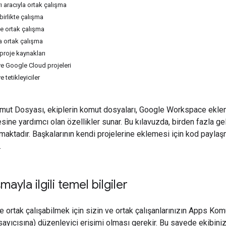
ı aracıyla ortak çalışma
birlikte çalışma
le ortak çalışma
a ortak çalışma
proje kaynakları
ve Google Cloud projeleri
 tetikleyiciler
t Dosyası, ekiplerin komut dosyaları, Google Workspace eklenti
sine yardımcı olan özellikler sunar. Bu kılavuzda, birden fazla geliş
maktadır. Başkalarının kendi projelerine eklemesi için kod payla
.
mayla ilgili temel bilgiler
de ortak çalışabilmek için sizin ve ortak çalışanlarınızın Apps K
ayıcısına) düzenleyici erişimi olması gerekir. Bu sayede ekibi