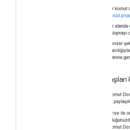
Bir komut 
Cloud proje
Bir alanda 
çalışmayı d
Benzer şek
aracılığıyl
alanına ger
Paylaşılan 
Apps Komut Dosya
kişilerle paylaşı
Ortak Drive ile 
oluşturduğunuzda 
Apps Komut Dosya