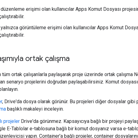
n düzenleme erişimi olan kullanıcılar Apps Komut Dosyası projesin
lıştırabilir.
n yalnızca görüntüleme erişimi olan kullanıcılar Apps Komut Dosya
lıştırabilir.
aşımıyla ortak çalışma
 tüm ortak çalışanlarla paylaşarak proje üzerinde ortak çalışma N
nan senaryo projelerini doğrudan paylaşabilirsiniz. Komut dosyası
planlayın.
r
, Drive'da dosya olarak görünür. Bu projeleri diğer dosyalar gibi p
şma
başlıklı makaleyi inceleyin.
ı projeler
Drive'da görünmez. Kapsayıcıya bağlı bir projeyi paylaş
gle E-Tablolar e-tablosuna bağlı bir komut dosyanız varsa e-tablo
enleyicisi yapın. Container'a bağlı projeler, container dosyaların