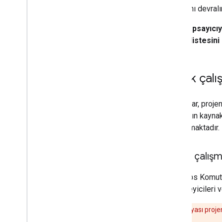
ayarlarını devralır
Tüm kapsayıcıya
erişim listesini 
Ortak çalı
Kaynaklar, projen
yapmanın kaynaklar
açıklanmaktadır.
Ortak çalışm
Her Apps Komut D
düzenleyicileri v
Komut dosyası proje