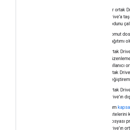
Bir ortak D
Drive'a ta
kodunu çalı
Komut dos
dağıtımı o
Ortak Drive
düzenleme 
kullanıcı o
ortak Drive
değiştirem
Ortak Drive
Drive'ın dış
Tüm
kapsa
listelerin
Dosyası pro
Drive'ın or