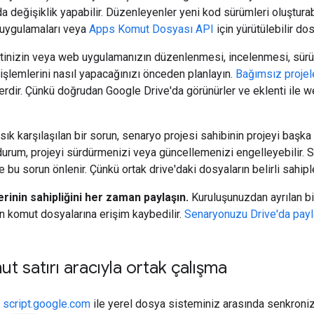
a değişiklik yapabilir. Düzenleyenler yeni kod sürümleri oluşturabi
 uygulamaları veya
Apps Komut Dosyası API
için yürütülebilir dos
ntinizin veya web uygulamanızın düzenlenmesi, incelenmesi, sürü
 işlemlerini nasıl yapacağınızı önceden planlayın.
Bağımsız projel
lerdir. Çünkü doğrudan Google Drive'da görünürler ve eklenti ile w
sık karşılaşılan bir sorun, senaryo projesi sahibinin projeyi baş
 durum, projeyi sürdürmenizi veya güncellemenizi engelleyebilir. 
e bu sorun önlenir. Çünkü ortak drive'daki dosyaların belirli sahiple
rinin sahipliğini her zaman paylaşın.
Kuruluşunuzdan ayrılan bir
n komut dosyalarına erişim kaybedilir.
Senaryonuzu Drive'da payl
t satırı aracıyla ortak çalışma
i
script.google.com
ile yerel dosya sisteminiz arasında senkroniz