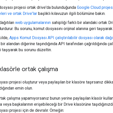
dosyası projesi ortak drive'da bulunduğunda
Google Cloud projes
leri ve ortak Drive'lar
başlıklı kılavuzun ilgili bölümüne bakın.
dağıtılan
web uygulamalarının
sahipliği farklı bir alandaki ortak
urdurur. Bu sorunu, komut dosyasını orijinal alanına geri taşıyarak 
ilde,
Apps Komut Dosyası API çalıştırılabilir dosyası olarak dağı
a bir alandan diğerine taşındığında API tarafından çağrıldığında ça
i taşıyarak bu sorunu düzeltin.
klasörle ortak çalışma
sı projesi oluşturur veya paylaşılan bir klasöre taşırsanız dikka
ldığından emin olun.
ortak çalışma yapamıyorsanız bunun yerine paylaşılan klasör kull
veya başkalarının erişebileceği bir Drive klasörüne taşıdığınızda, 
sı projesi için de devralır. Örneğin: