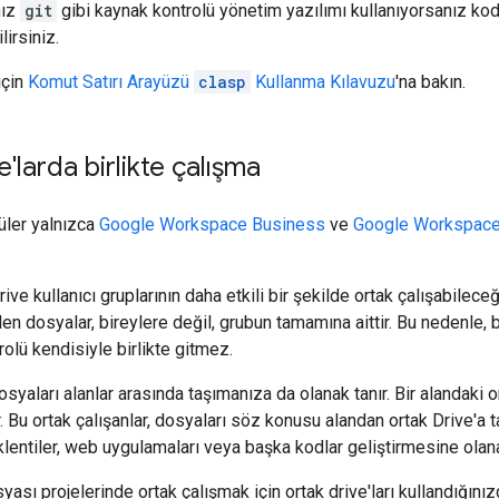
nız
git
gibi kaynak kontrolü yönetim yazılımı kullanıyorsanız kod 
lirsiniz.
için
Komut Satırı Arayüzü
clasp
Kullanma Kılavuzu
'na bakın.
'larda birlikte çalışma
üler yalnızca
Google Workspace Business
ve
Google Workspace
Drive kullanıcı gruplarının daha etkili bir şekilde ortak çalışabileceğ
ilen dosyalar, bireylere değil, grubun tamamına aittir. Bu nedenle, 
rolü kendisiyle birlikte gitmez.
dosyaları alanlar arasında taşımanıza da olanak tanır. Bir alandaki 
r. Bu ortak çalışanlar, dosyaları söz konusu alandan ortak Drive'a taş
klentiler, web uygulamaları veya başka kodlar geliştirmesine olana
sı projelerinde ortak çalışmak için ortak drive'ları kullandığınız