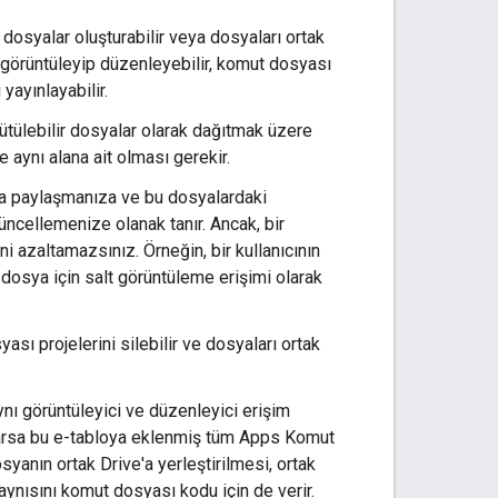
i dosyalar oluşturabilir veya dosyaları ortak
i görüntüleyip düzenleyebilir, komut dosyası
 yayınlayabilir.
ütülebilir dosyalar olarak dağıtmak üzere
 aynı alana ait olması gerekir.
larla paylaşmanıza ve bu dosyalardaki
ncellemenize olanak tanır. Ancak, bir
ini azaltamazsınız. Örneğin, bir kullanıcının
r dosya için salt görüntüleme erişimi olarak
sı projelerini silebilir ve dosyaları ortak
ynı görüntüleyici ve düzenleyici erişim
z varsa bu e-tabloya eklenmiş tüm Apps Komut
syanın ortak Drive'a yerleştirilmesi, ortak
 aynısını komut dosyası kodu için de verir.