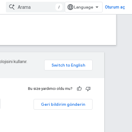
/
Oturum aç
ojisini kullanır.
Bu size yardımcı oldu mu?
Geri bildirim gönderin