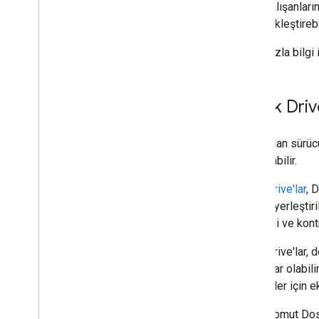
ortak çalışanları
otomatikleştirebi
Daha fazla bilgi 
Ortak Drive
Paylaşılan sürüc
kullanılabilir.
Ortak Drive'lar
, 
Drive'a yerleştir
sahipliği ve kont
Ortak Drive'lar, 
çalışanlar olabili
müşteriler için e
Apps Komut Dosya