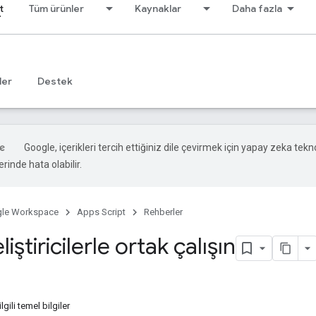
t
Tüm ürünler
Kaynaklar
Daha fazla
ler
Destek
Google, içerikleri tercih ettiğiniz dile çevirmek için yapay zeka teknol
rinde hata olabilir.
le Workspace
Apps Script
Rehberler
iştiricilerle ortak çalışın
gili temel bilgiler