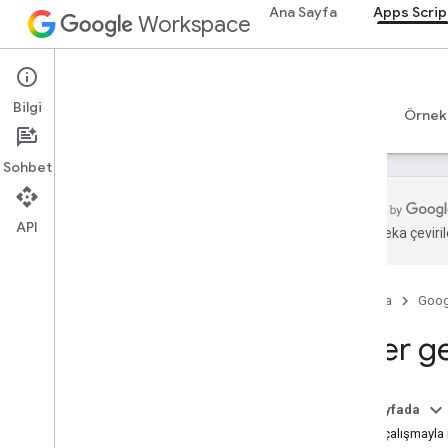
Ana Sayfa
Apps Scrip
Workspace
Apps Script
Bilgi
Genel bakış
Rehberler
Başvuru Kaynakları
Örnek
Sohbet
API
Yapay zeka çevirile
Genel bakış
Apps Komut Dosyası kontrol paneli
Ana Sayfa
Goog
Geliştirme ortamını keşfedin
Diğer gel
Komut dosyası projeleri
Manifestler
Kapsamlar
Bu sayfada
Dağıtımlar
Ortak çalışmayla il