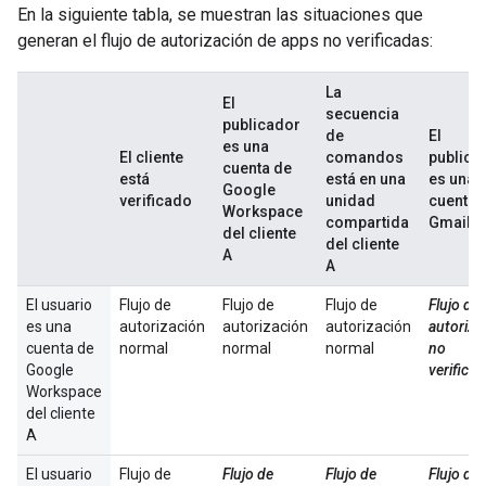
En la siguiente tabla, se muestran las situaciones que
generan el flujo de autorización de apps no verificadas:
La
El
secuencia
publicador
de
El
es una
El cliente
comandos
publica
cuenta de
está
está en una
es una
Google
verificado
unidad
cuenta 
Workspace
compartida
Gmail
del cliente
del cliente
A
A
El usuario
Flujo de
Flujo de
Flujo de
Flujo de
es una
autorización
autorización
autorización
autoriza
cuenta de
normal
normal
normal
no
Google
verifica
Workspace
del cliente
A
El usuario
Flujo de
Flujo de
Flujo de
Flujo de