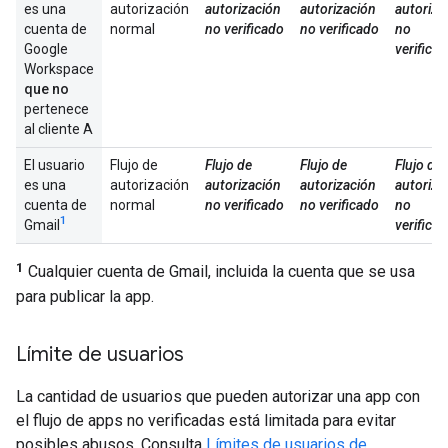
es una
autorización
autorización
autorización
autoriza
cuenta de
normal
no verificado
no verificado
no
Google
verifica
Workspace
que no
pertenece
al cliente A
El usuario
Flujo de
Flujo de
Flujo de
Flujo de
es una
autorización
autorización
autorización
autoriza
cuenta de
normal
no verificado
no verificado
no
1
Gmail
verifica
1
Cualquier cuenta de Gmail, incluida la cuenta que se usa
para publicar la app.
Límite de usuarios
La cantidad de usuarios que pueden autorizar una app con
el flujo de apps no verificadas está limitada para evitar
posibles abusos. Consulta
Límites de usuarios de