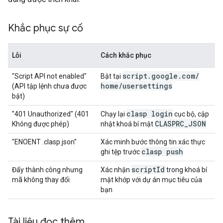
Khắc phục sự cố
Lỗi
Cách khắc phục
script
.
google
.
com
/
"Script API not enabled"
Bật tại
home
/
usersettings
(API tập lệnh chưa được
bật)
clasp login
"401 Unauthorized" (401
Chạy lại
cục bộ, cập
CLASPRC
_
JSON
Không được phép)
nhật khoá bí mật
"ENOENT .clasp.json"
Xác minh bước thông tin xác thực
clasp push
ghi tệp trước
script
Id
Đẩy thành công nhưng
Xác nhận
trong khoá bí
mã không thay đổi
mật khớp với dự án mục tiêu của
bạn
Tài liệu đọc thêm