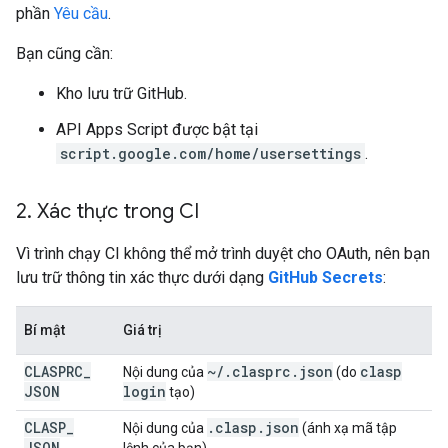
phần
Yêu cầu
.
Bạn cũng cần:
Kho lưu trữ GitHub.
API Apps Script được bật tại
script.google.com/home/usersettings
.
2
.
Xác thực trong CI
Vì trình chạy CI không thể mở trình duyệt cho OAuth, nên bạn
lưu trữ thông tin xác thực dưới dạng
GitHub Secrets
:
Bí mật
Giá trị
CLASPRC
_
~
/
.
clasprc
.
json
clasp
Nội dung của
(do
JSON
login
tạo)
CLASP
_
.
clasp
.
json
Nội dung của
(ánh xạ mã tập
JSON