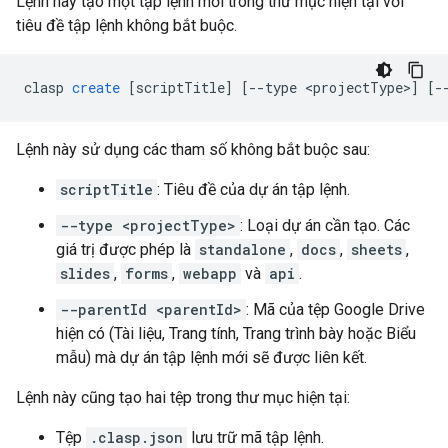
Lệnh này tạo một tập lệnh mới trong thư mục hiện tại với
tiêu đề tập lệnh không bắt buộc.
clasp
create
[
scriptTitle
]
[
--type <projectType>
]
[
-
Lệnh này sử dụng các tham số không bắt buộc sau:
scriptTitle
: Tiêu đề của dự án tập lệnh.
--type <projectType>
: Loại dự án cần tạo. Các
giá trị được phép là
standalone
,
docs
,
sheets
,
slides
,
forms
,
webapp
và
api
.
--parentId <parentId>
: Mã của tệp Google Drive
hiện có (Tài liệu, Trang tính, Trang trình bày hoặc Biểu
mẫu) mà dự án tập lệnh mới sẽ được liên kết.
Lệnh này cũng tạo hai tệp trong thư mục hiện tại:
Tệp
.clasp.json
lưu trữ mã tập lệnh.