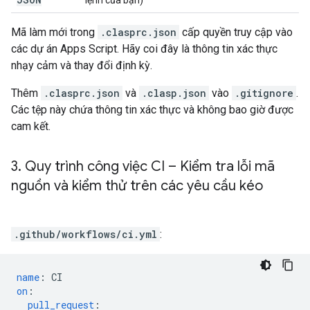
lệnh của bạn)
Mã làm mới trong
.clasprc.json
cấp quyền truy cập vào
các dự án Apps Script. Hãy coi đây là thông tin xác thực
nhạy cảm và thay đổi định kỳ.
Thêm
.clasprc.json
và
.clasp.json
vào
.gitignore
.
Các tệp này chứa thông tin xác thực và không bao giờ được
cam kết.
3
.
Quy trình công việc CI – Kiểm tra lỗi mã
nguồn và kiểm thử trên các yêu cầu kéo
.github/workflows/ci.yml
:
name
:
CI
on
:
pull_request
: