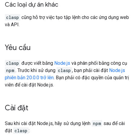
Các loại dự án khác
clasp
cũng hỗ trợ việc tạo tập lệnh cho các ứng dụng web
và API.
Yêu cầu
clasp
được viết bằng
Node.js
và phân phối bằng công cụ
npm
. Trước khi sử dụng
clasp
, bạn phải cài đặt
Node.js
phiên bản 20.0.0 trở lên
. Bạn phải có đặc quyền của quản trị
viên để cài đặt Node.js.
Cài đặt
Sau khi cài đặt Node.js, hãy sử dụng lệnh
npm
sau để cài
đặt
clasp
: