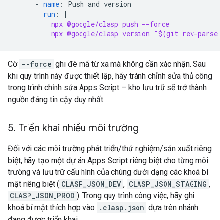
-
name
:
Push and version
run
:
|
npx @google/clasp push --force
npx @google/clasp version "$(git rev-parse
Cờ
--force
ghi đè mã từ xa mà không cần xác nhận. Sau
khi quy trình này được thiết lập, hãy tránh chỉnh sửa thủ công
trong trình chỉnh sửa Apps Script – kho lưu trữ sẽ trở thành
nguồn đáng tin cậy duy nhất.
5
.
Triển khai nhiều môi trường
Đối với các môi trường phát triển/thử nghiệm/sản xuất riêng
biệt, hãy tạo một dự án Apps Script riêng biệt cho từng môi
trường và lưu trữ cấu hình của chúng dưới dạng các khoá bí
mật riêng biệt (
CLASP_JSON_DEV
,
CLASP_JSON_STAGING
,
CLASP_JSON_PROD
). Trong quy trình công việc, hãy ghi
khoá bí mật thích hợp vào
.clasp.json
dựa trên nhánh
đang được triển khai.