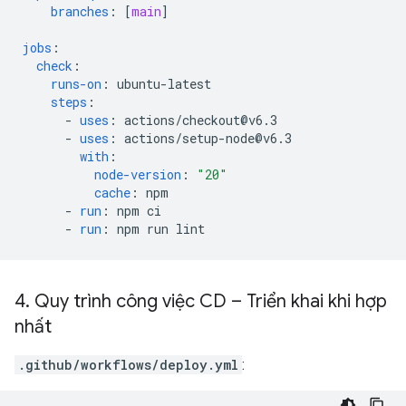
branches
:
[
main
]
jobs
:
check
:
runs-on
:
ubuntu-latest
steps
:
-
uses
:
actions/checkout@v6.3
-
uses
:
actions/setup-node@v6.3
with
:
node-version
:
"20"
cache
:
npm
-
run
:
npm ci
-
run
:
npm run lint
4
.
Quy trình công việc CD – Triển khai khi hợp
nhất
.github/workflows/deploy.yml
: