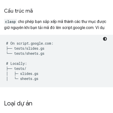
Cấu trúc mã
clasp
cho phép bạn sắp xếp mã thành các thư mục được
giữ nguyên khi bạn tải mã đó lên script.google.com. Ví dụ:
# On script.google.com:

├── tests/slides.gs

└── tests/sheets.gs

# Locally:

├── tests/

│   ├─ slides.gs

Loại dự án