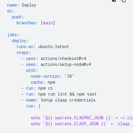
name
:
Deploy
on
:
push
:
branches
:
[
main
]
jobs
:
deploy
:
runs-on
:
ubuntu-latest
steps
:
-
uses
:
actions/checkout@v4
-
uses
:
actions/setup-node@v4
with
:
node-version
:
"20"
cache
:
npm
-
run
:
npm ci
-
run
:
npm run lint && npm test
-
name
:
Setup clasp credentials
run
:
|
echo '${{ secrets.CLASPRC_JSON }}' > ~/.cl
echo '${{ secrets.CLASP_JSON }}' > .clasp.