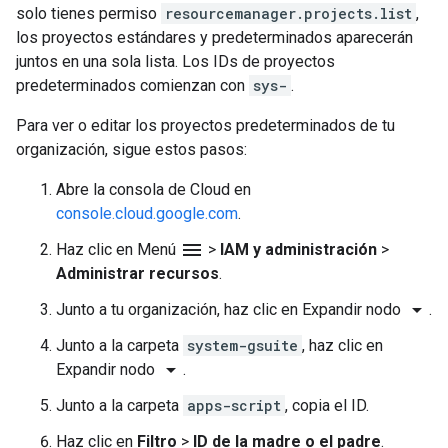
solo tienes permiso
resourcemanager.projects.list
,
los proyectos estándares y predeterminados aparecerán
juntos en una sola lista. Los IDs de proyectos
predeterminados comienzan con
sys-
.
Para ver o editar los proyectos predeterminados de tu
organización, sigue estos pasos:
Abre la consola de Cloud en
console.cloud.google.com
.
menu
Haz clic en Menú
>
IAM y administración
>
Administrar recursos
.
arrow_drop_down
Junto a tu organización, haz clic en Expandir nodo
.
Junto a la carpeta
system-gsuite
, haz clic en
arrow_drop_down
Expandir nodo
.
Junto a la carpeta
apps-script
, copia el ID.
Haz clic en
Filtro
>
ID de la madre o el padre
.