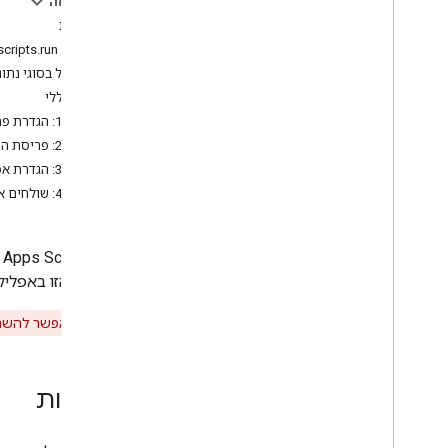
בדף הזה
דרישות
סוגי סקריפטים
השיטה scripts.run
טיפול בסוגי נתו
הרחבה של Google Workspace
הליך כללי
שלב 1: הגדרת פרויקט בענן משותף
תפריטים
,
תיבות דו-שיח וסרגלי צד
שלב 2: פריסת הסקריפט כממשק API ניתן להפעלה
שלב 3: הגדרת אפליקציית השיחות
ממשקי משתמש
שלב 4: שולחים את הבקשה scripts.run
אחסון והצגה של נתונים
‫Apps Script API מספק שיטה
בשיטה הזו באפליק
ניהול אדמין
אזהרה:
אי אפשר להשתמש ב-ipt API
המרת פקודות מאקרו VBA לסקריפט
של אפליקציות
דרישות
שימוש ב-API ל-REST
מבוא
מדריכים למתחילים