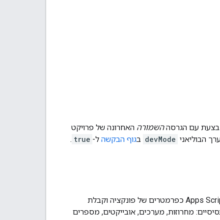
תבצעת עם הגרסה
השמורה
האחרונה של פרויקט
רך הבוליאני
devMode
ב
גוף הבקשה
ל-
true
.
של Apps Script API בדרך כלל כולל שליחת נתונים ל-Apps Script כפרמטרים של פונקציה וקבלת
זיר רק ערכים עם סוגים בסיסיים: מחרוזות, מערכים, אובייקטים, מספרים