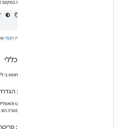
הזו במקום ז
בדוגמאות הקוד
שבה
הליך כללי
כדי להשתמש ב-Apps Script API להרצת פונקציות של Apps Script, פועלים לפי השלבים הבאים:
שלב 1: הגדרת פרויקט בענן משותף
שנוצר למטרה הזו. 
שלב 2: פריסת הסקריפט כממשק API ניתן להפעלה