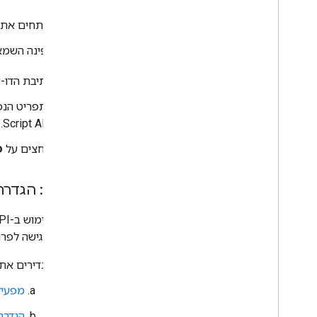
פותחים את פרויקט Apps Script עם הפו
בפינה השמאל
בתיבת הדו-
Script API.
לוחצים על
פ
שלב 3: הגדרת אפליקציית השיחות
זה, צריך גישה לפרו
מגדירים את פרויקט Cloud שבו משתמשים הא
מפעיל
הגדרת 