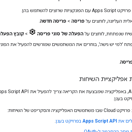
נקציות שרוצים להשתמש בהן.
ית העליונה, לוחצים על
פריסה
>
פריסה חדשה
.
שיח שנפתחת, לוחצים על
הפעלה של סוגי פריסה
>
קובץ הפעלה ש
ריסה
.
יקט בענן.
פליקציה והסקריפט של השיחות:
ים את
Apps Script API
בפרויקט בענן
.
מסך ההסכמה ל-OAuth
.