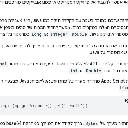
 אפשר להעביר אל פרויקט הסקריפט או ממנו אובייקטים מורכבים יותר של pps Script
כשאפליקציית השיחות שלכם כתובה בש
בסיסיים האלה. במקרים רבים, אפשר להחיל המרות של סוגים באופן או
י אובייקט Java
Double
,
Integer
או
Long
כפרמטר בלי צורך
ממשק ה-API מחזיר את התגובה של הפונקציה, לעיתים קרובות צריך להמיר את 
בוססות על Java:
 לאפליקציית Java מגיעים כאובייקטים מסוג
mal
 אותם לסוגים
Double
או
int
.
ובה לאובייקט
:
Lis
החזיר מערך של
Bytes