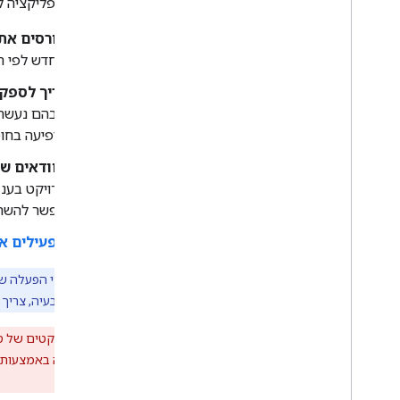
לפני שאפליקציה ל
מושגים
פורסים את פרוי
איך
.
.
.
מחדש לפי הצ
הפעלת הרשאת גישה לסקריפט
וגישה אליו
צריך לספק אסימון OAuth עם היק
ניהול פרויקטים של סקריפט
שבהם נעשה 
ניהול פריסות סקריפט
מופיעה בחומ
ניהול גרסאות סקריפט
הצגת פרטי התהליך
מוודאים ש
הפעל פונקציה
פרויקט בענן
פתרון בעיות
אפשר להשתמ
מפעילים את  Apps Script API
הערה:
קובצי הפעלה של API מפסיקים להגיב לבקש
כדי לפתור את הבעיה, צריך
אזהרה:
סקריפטים כאלה באמצעות Apps Script API עשויים לראות מסך אזהרה שבו מצוין שהאפליקציה לא אומתה על ידי Google. פרטים נוספים מופיעים
לקוח OAuth
.