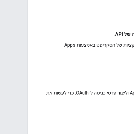
ל API
.
בתפריט הנפתח 'למי יש גישה', בוחרים את המשתמשים שמורשים להפעיל את הפונקציות של הסקריפט באמצעות Apps
לפני השימוש ב-API, באפליקציה שמבצעת את הקריאה צריך להפעיל את Apps Script API וליצור פרטי כניסה ל-OAuth. כדי לעשות את