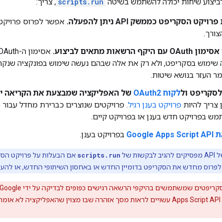
ביצוע שיחות יכולה להשתמש בשיטה
scripts.run
, צריך:
קט הסקריפט כממשק API ניתן להפעלה.
אפשר לפרוס פרויקטי
ורך.
ף הרשאות מתאים לביצוע.
אסימון ה-OAuth הזה צריך לכסות את כל
שימוש בסקריפט, ולא רק את אלה שבהם נעשה שימוש בפונקציה שנק
ר העזר בנושא שיטות.
לסקריפט ול
לקוח OAuth2
של האפליקציה שמבצעת את הקריאה יש פרויקט 
 צריך להיות
פרויקט בענן רגיל
ש בפרויקט חדש בענן או בפרויקט קיים.
Google
בפרויקט בענן.
ות של
scripts.run
אם הבעלות על פרויקט הס
 לפרוס מחדש את הסקריפט בדומיין החדש או באחסון השיתופי החדש, או להעב
 ב