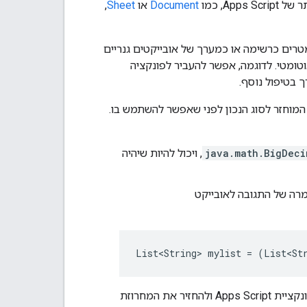
A, כמו
Document
או
Sheet
,
פה עם הקלדה חזקה כמו Java, היא מעבירה פרמטרים כרשימה או כמערך של אובייקטים גנריים
טומטי. לדוגמה, אפשר להעביר לפונקציה
 בטיפול נוסף.
הערך המוחזר לסוג הנכון לפני שאפשר להשתמש בו.
java.math.BigDeci
, ויכול להיות שיהיה
, צריך לקודד את המערך כמחרוזת base64 בפונקציית Apps Script ולהחזיר את המחרוזת