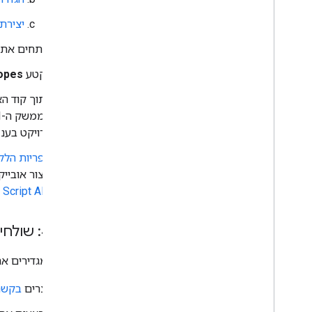
יצירת פ
פותחים את פ
בקטע
opes
פרויקט בענ
ספריות הלקוח ש
ליצור אוביי
Script API
י
שלב 4: שולחים את הבקשה
אחרי שמגדירים את
יוצרים
בקשת I