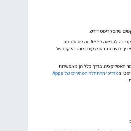
בתוך קוד האפליקציה ששולחת את הקריאה, יוצרים אסימון גישה מסוג OAuth של סקריפט לקריאה ל-API. זה לא אסימון
הוא צריך להיבנות באמצעות מזהה הלקוח של
 לעזור ליצור את האסימון הזה ולטפל ב-OAuth עבור האפליקציה. בדרך כלל הן מאפשרות
פט. ב
מדריכי ההתחלה המהירים של Apps
.
.