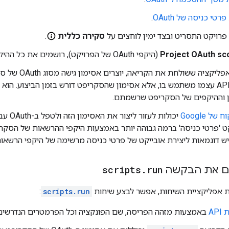
רטי כניסה של OAuth
.
רויקט התסריט ובצד ימין לוחצים על
סקירה כללית
.
Project OAuth sc
(היקפי OAuth של הפרויקט), רושמים את כל ההיקפים שהסקריפט דורש.
שממשק ה-API עצמו משתמש בו, אלא אסימון שהסקריפט דורש בזמן הביצוע. 
ן וההיקפים של הסקריפט שרשמתם.
ל Google
יכולות
קט 'פרטי כניסה' ברמה גבוהה יותר באמצעות היקפי ההרשאות של הסקרי
ש דוגמאות ליצירת אובייקט של פרטי כניסה מרשימה של היקפי הרשאות
scripts
.
run
 אפליקציית השיחות, אפשר לבצע שיחות
scripts.run
:
AP
באמצעות מזהה הפריסה, שם הפונקציה וכל הפרמטרים הנדרשים