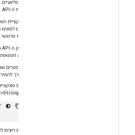
וערכים בוליאניים. אי
באמצעות ה-API.
שתואמים לסוגים ה
שמקבלת פרמטר מספר
כש
הנה כמה דוגמאות שמ
מספרים שמוחזרים על ידי ה-API
צורך להמיר
אם פונקציית Apps Script מחזירה מערך של מחרוזות, אפליקציית Java מבצעת המרה של התג
t<String>
אם רוצים ל