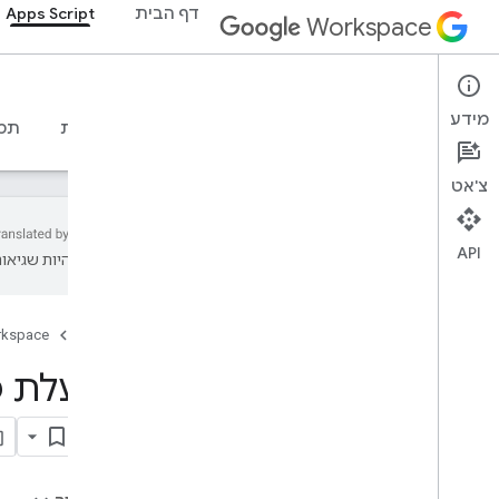
דף הבית
Apps Script
Workspace
Apps Script
מידע
סקירה כללית
מדריכים
חומרי עזר
דוגמיות
תמ
צ'אט
API
עשויות להיות שגיאות
סקירה כללית
מרכז השליטה של Apps Script
דף הבית
rkspace
מגלים את סביבת הפיתוח
API
זמני ריצה של Apps Script
שירותי Google וממשקי API
חיצוניים