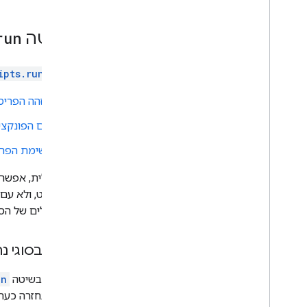
השיטה
run
השיטה
ipts.run
מזהה הפריס
שם הפונקצי
רשימת הפר
אופציונלית, אפשר
הסקריפט, ולא עם 
רק הבעלים של הסק
טיפול בסוגי 
השימוש בשיטה
un