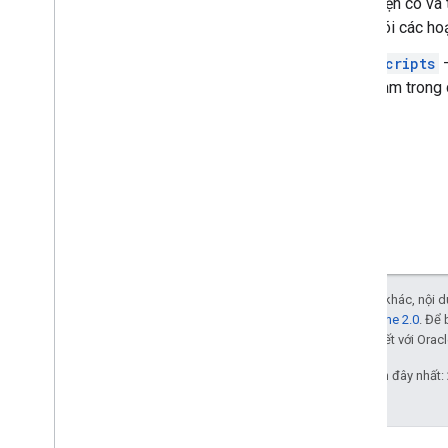
hiện có và 
dõi các ho
scripts
–
hàm trong 
Trừ phi có lưu ý khác, nội
Giấy phép Apache 2.0
. Để 
các đơn vị liên kết với Oracl
Cập nhật lần gần đây nhất: