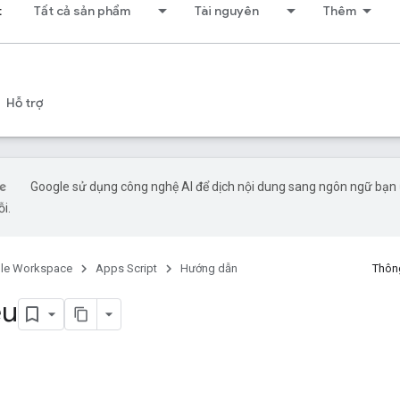
t
Tất cả sản phẩm
Tài nguyên
Thêm
Hỗ trợ
Google sử dụng công nghệ AI để dịch nội dung sang ngôn ngữ bạn ư
ỗi.
le Workspace
Apps Script
Hướng dẫn
Thông
ệu