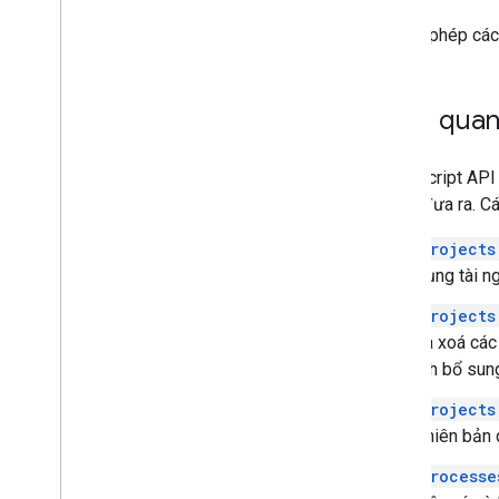
Ý tưởng
Để cho phép các
Cách thực hiện
.
.
.
Khắc phục sự cố
Tổng quan
Apps Script API 
có thể đưa ra. C
projects
dụng tài n
projects
và xoá các
ích bổ sung
projects
phiên bản 
processe