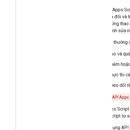
Google Apps Scri
Các loại tập lệnh
tạo, sửa đổi và 
xa – những thao 
Mở rộng Google Workspace
trình chỉnh sửa n
Trình đơn
,
hộp thoại và thanh bên
API này thường 
Tạo và quả
Giao diện người dùng
Thêm hoặc 
Lưu trữ và phân phát dữ liệu
Thực thi c
Quản lý quản trị
Theo dõi nh
Chuyển đổi macro VBA thành
Cảnh báo:
API Apps 
Apps Script
API Apps Script 
Sử dụng API REST
Apps Script từ x
Giới thiệu
Để sử dụng API 
Bắt đầu nhanh