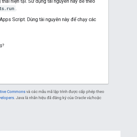
g thái hiện tại. Sử dụng tài nguyên này để theo
ts.run
.
Apps Script. Dùng tài nguyên này để chạy các
ng?
eative Commons
và các mẫu mã lập trình được cấp phép theo
velopers
. Java là nhãn hiệu đã đăng ký của Oracle và/hoặc