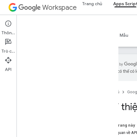
Trang chủ
Apps Scrip
Workspace
Apps Script
Thông tin
Tổng quan
Hướng dẫn
Tài liệu tham khảo
Mẫu
Trò chuyện
API
bằng AI có thể có l
Tổng quan
Trang tổng quan Apps Script
Trang chủ
Goog
Khám phá môi trường phát triển
Giới thi
Thời gian chạy Apps Script
Trên trang này
Các dịch vụ của Google và các
Tổng quan về API
API bên ngoài