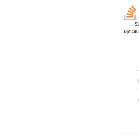
Blog
S
Đọc blog của Google
Đặt câu
Workspace Developers
Google Workspace cho nhà phát triển
Tổng quan về nền tảng
Sản phẩm dành cho nhà phát triển
Ghi chú phát hành
Hỗ trợ dành cho nhà phát triển
Điều khoản dịch vụ