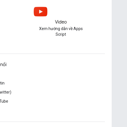
Video
Xem hướng dẫn về Apps
Script
 nối
tin
witter)
Tube