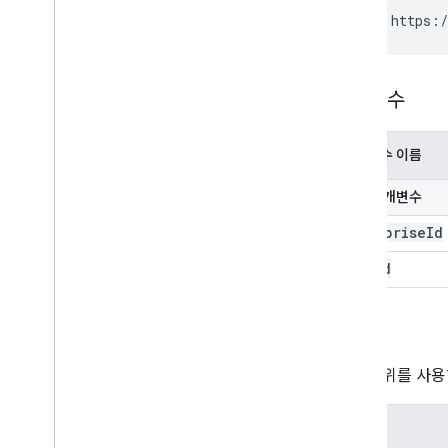
표준 쿼리 매개변수
PUT https:/
사용량 한도
매개변수
매개변수 이름
경로 매개변수
enterprise
Id
user
Id
승인
다음 범위를 사용
범위