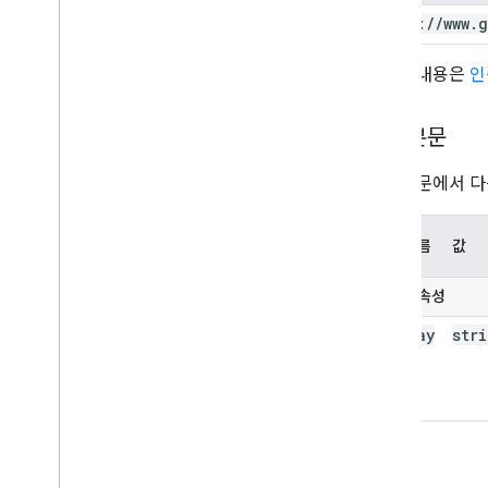
https:
/
/
www
.
g
자세한 내용은
인
요청 본문
요청 본문에서 다
속성 이름
값
선택적 속성
display
str
Name