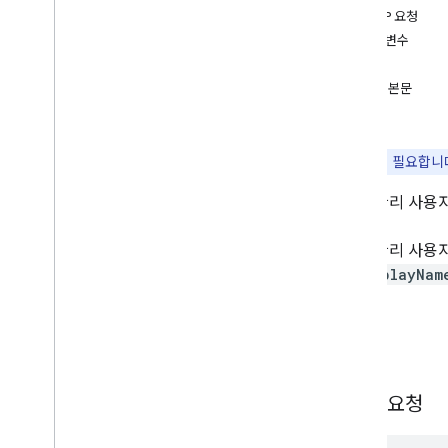
HTTP 요청
Managedconfigurations설정
매개변수
권한
승인
제품
요청 본문
서비스 계정 키
응답
스토어 레이아웃 클러스터
스토어 레이아웃 페이지
사용자
참고:
승인
이 필요합니
개요
EMM 관리 사용
delete
generate
Authentication
Token
EMM 관리 사용자
get
다
displayNam
get
Available
Product
Set
insert
list
요청
기기 취소 취소
set
Available
Product
Set
HTTP 요청
update
웹 앱