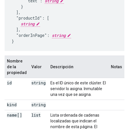
      "text": 
string
    }

  ],

  "productId": [

string
  ],

  "orderInPage": 
string
}
Nombre
de la
Valor
Descripción
Notas
propiedad
id
string
Es el ID único de este clúster. El
servidor lo asigna. Inmutable
una vez que se asigna.
kind
string
name[]
list
Lista ordenada de cadenas
localizadas que indican el
nombre de esta página. El