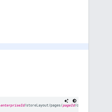
/
enterpriseId
/storeLayout/pages/
pageId
/clusters/
clusterI