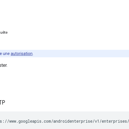
quête
te une
autorisation
.
ter.
TP
s://www.googleapis.com/androidenterprise/v1/enterprises