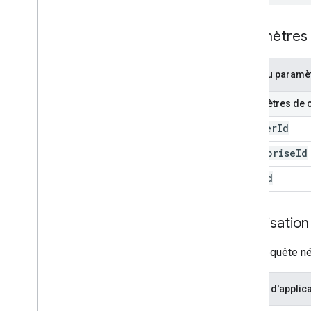
Paramètres
Nom du paramè
Paramètres de 
cluster
Id
enterprise
Id
page
Id
Autorisation
Cette requête né
Champ d'applica