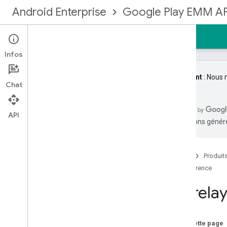
Android Enterprise
Google Play EMM AP
Accueil
Guides
Référence
Exemples
Infos
Important
: Nous 
Chat
API Google Play EMM
Résumé des ressources
API
traductions généré
Appareils
Enrollmenttokens
Entreprises
Accueil
Produit
Droits d'accès
Référence
Licences de groupe
Storelay
Utilisateurs du groupe
Installations
Configurations gérées pour
l'appareil
Sur cette page