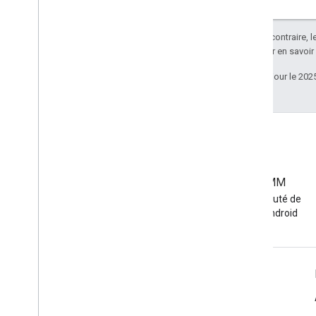
Sauf indication contraire, 
Apache 2.0
. Pour en savoir
Dernière mise à jour le 202
Communauté EMM
Rejoignez la communauté de
développeurs EMM Android
Informations sur Android Enterprise
Pour les entreprises clientes