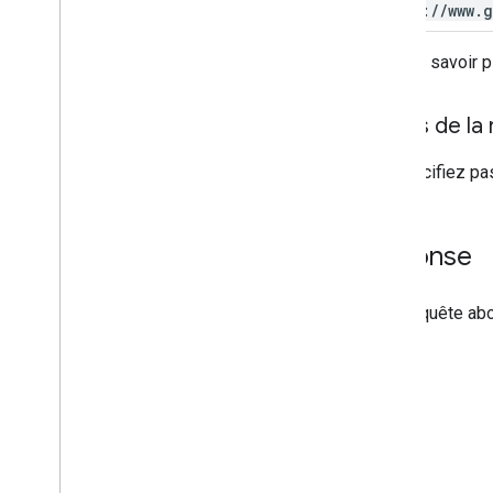
https:
/
/
www
.
g
Pour en savoir p
Corps de la
Ne spécifiez pa
Réponse
Si la requête ab