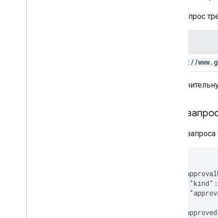
Этот запрос т
Объем
https:
/
/
www
.
g
Дополнительну
Тело запро
В теле запрос
{

  "approval
    "kind":
    "approv
  },

  "approved