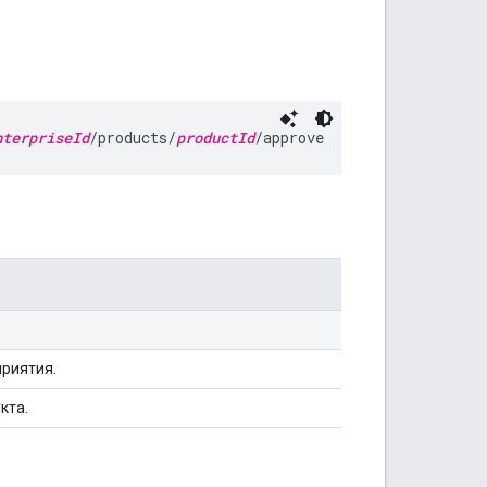
nterpriseId
/products/
productId
/approve
риятия.
кта.