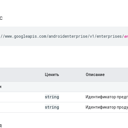
ос
//www.googleapis.com/androidenterprise/v1/enterprises/
e
Ценить
Описание
и
string
Идентификатор предп
string
Идентификатор проду
я