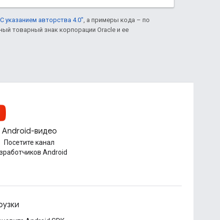
С указанием авторства 4.0"
, а примеры кода – по
нный товарный знак корпорации Oracle и ее
Android-видео
Посетите канал
зработчиков Android
рузки