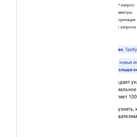
HTTP-запрос
УправляемыеконфигурацииНастройки
Параметры
Разрешения
Авторизация
Товары
Тело запроса
Обзор
Ответ
approve
generate
Approval
Url
get
Примечание.
Требу
get
App
Restrictions
Schema
Устарело:
новые ин
получить разрешения
Этот метод больше не
list
не одобрять
Утверждает ук
Serviceaccountkeys
Максимальное 
Storelayoutclusters
составляет 100
Storelayoutpages
Пользователи
Чтобы узнать, 
Веб-приложения
пользователям
Стандартные параметры запроса
Лимиты на использование