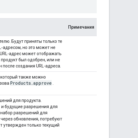
Примечания
елю. Будут приняты только те
-адресом, но это может не
 URL-адрес может отображать
 продукт был одобрен, или не
н после создания URL-адреса.
и который также можно
Products
.
approve
ызова
.
шений для продукта.
е и будущие разрешения для
й набор разрешений для
 через обновления, потребуют
ет утвержден только текущий