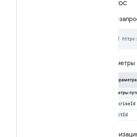
Запрос
HTTP-запр
POST https:
Параметры
Имя параметра
Параметры пут
enterprise
Id
product
Id
Авторизаци