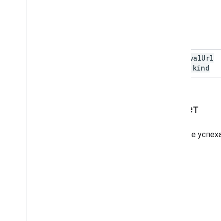
approval
Url
Info
.
kind
Ответ
В случае успех