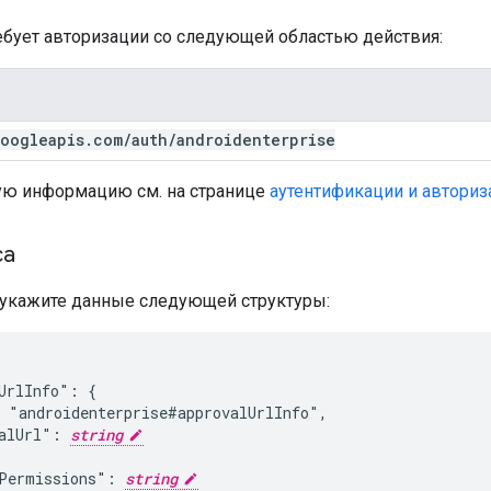
ребует авторизации со следующей областью действия:
oogleapis
.
com
/
auth
/
androidenterprise
ю информацию см. на странице
аутентификации и авториз
са
а укажите данные следующей структуры:
UrlInfo": {

 "androidenterprise#approvalUrlInfo",

alUrl": 
string
Permissions": 
string