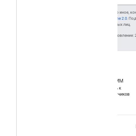
Если не указано иное, к
лицензии Apache 2.0
. По
аффилированных лиц.
Последнее обновление: 2
Сообщество ЭММ
Присоединяйтесь к
сообществу разработчиков
Android EMM
Информация об Android для предприятий