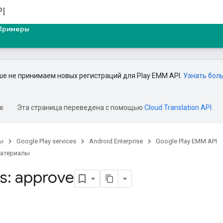
I
Примеры
е не принимаем новых регистраций для Play EMM API.
Узнать бол
Эта страница переведена с помощью
Cloud Translation API
.
ы
Google Play services
Android Enterprise
Google Play EMM API
материалы
s: approve