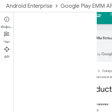
Android Enterprise
Google Play EMM AP
Главная
Руководства
Справочные материалы
Информация
Важно!
Мы больш
Чат
API EMM Google Play
Резюме ресурса
API
Устройства
Токены регистрации
Главная
Товар
Предприятия
Справочные 
Права
Product
Grouplicenses
Grouplicenseusers
Устанавливает
Содержание
Управляемыеконфигурацииустройства
Запрос
Управляемыеконфигурациидляпользователя