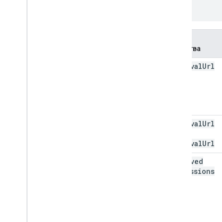
}
Имя
свойства
approval
Url
Info
approval
Url
Info
.
approval
Url
approved
Permissions