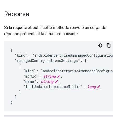
Réponse
Si la requête aboutit, cette méthode renvoie un corps de
réponse présentant la structure suivante :
{

  "kind": "androidenterprise#managedConfigurationsS
  "managedConfigurationsSettings": [

    {

      "kind": "androidenterprise#managedConfigurati
      "mcmId": 
string
,

      "name": 
string
,

      "lastUpdatedTimestampMillis": 
long
    }

  ]

}