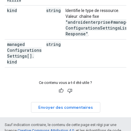
kind
string
Identifie le type de ressource.
Valeur: chaîne fixe
"androidenterprise#managed
Configurations
Settings
List
Response"
.
managed
string
Configurations
Settings[]
.
kind
Ce contenu vous a-t-il été utile ?
Envoyer des commentaires
Sauf indication contraire, le contenu de cette page est régi par une
licence
Creative Commons Attribution 4.0
, et les échantillons de code