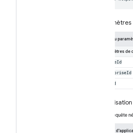
Paramètres
Nom du paramè
Paramètres de 
device
Id
enterprise
Id
user
Id
Autorisation
Cette requête né
Champ d'applica