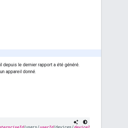
l depuis le dernier rapport a été généré.
un appareil donné.
nterpriseId
/users/
userId
/devices/
deviceId
/forceReportUpl