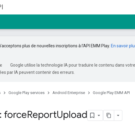
I
n'acceptons plus de nouvelles inscriptions à l'API EMM Play.
En savoir plu
Google utilise la technologie IA pour traduire le contenu dans votr
es par IA peuvent contenir des erreurs.
s
Google Play services
Android Enterprise
Google Play EMM API
: force
Report
Upload