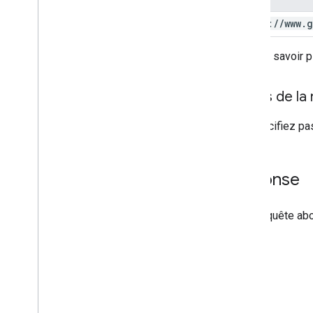
https:
/
/
www
.
g
Pour en savoir p
Corps de la
Ne spécifiez pa
Réponse
Si la requête ab