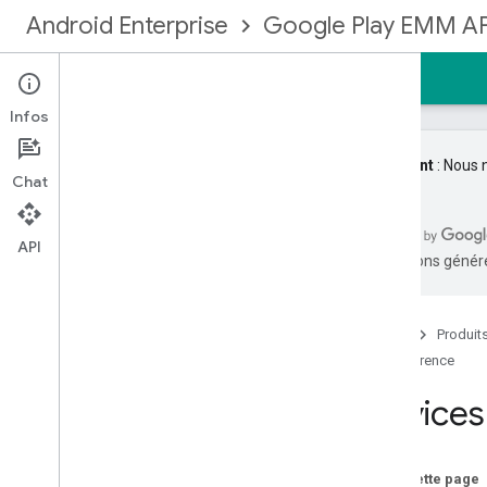
Android Enterprise
Google Play EMM AP
Accueil
Guides
Référence
Exemples
Infos
Important
: Nous 
Chat
API Google Play EMM
Résumé des ressources
API
traductions généré
Appareils
Aperçu
force
Report
Upload
Accueil
Produit
get
Référence
get
State
Devices
list
set
State
update
Sur cette page
Enrollmenttokens