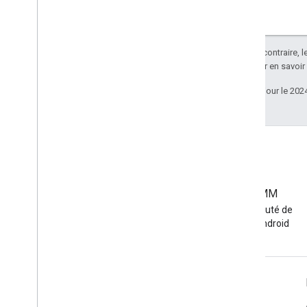
Sauf indication contraire, 
Apache 2.0
. Pour en savoir
Dernière mise à jour le 202
Communauté EMM
Rejoignez la communauté de
développeurs EMM Android
Informations sur Android Enterprise
Pour les entreprises clientes