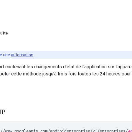
quête
te une
autorisation
.
rt contenant les changements d'état de l'application sur l'apparei
ler cette méthode jusqu'à trois fois toutes les 24 heures pour 
TP
//www.googleapis.com/androidenterprise/v1/enterprises/
e