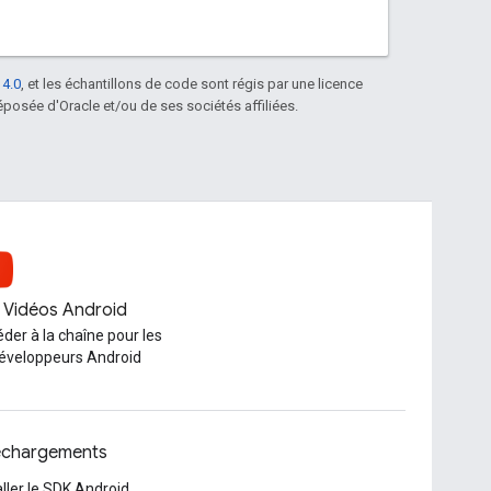
 4.0
, et les échantillons de code sont régis par une licence
posée d'Oracle et/ou de ses sociétés affiliées.
Vidéos Android
der à la chaîne pour les
éveloppeurs Android
échargements
aller le SDK Android