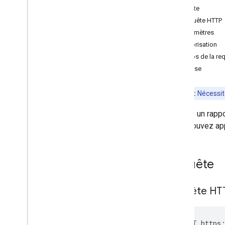
Requête
Entreprises
Requête HTTP
Droits d'accès
Paramètres
Licences de groupe
Autorisation
Utilisateurs du groupe
Corps de la re
Installations
Réponse
Configurations gérées pour
l'appareil
Configurations gérées pour
Remarque:
Nécessi
l'utilisateur
Paramètres de configuration gérée
Importe un rappo
Autorisations
Vous pouvez appe
Produits
Clés de compte de service
Cluster
Layouts
Store
Requête
Pages de magasin du magasin
Utilisateurs
Requête HT
Applications Web
Paramètres de requête standards
Limites d'utilisation
POST https: