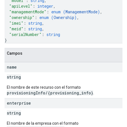
"model"
: 
string
,
"apiLevel"
: 
integer
,
"managementMode"
: 
enum (
ManagementMode
)
,
"ownership"
: 
enum (
Ownership
)
,
"imei"
: 
string
,
"meid"
: 
string
,
"serialNumber"
: 
string
}
Campos
name
string
El nombre de este recurso con el formato
provisioningInfo/{provisioning_info}
.
enterprise
string
El nombre de la empresa con el formato