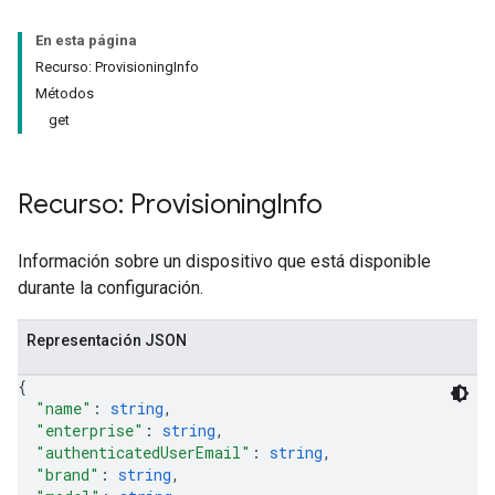
En esta página
Recurso: ProvisioningInfo
Métodos
get
Recurso: Provisioning
Info
Información sobre un dispositivo que está disponible
durante la configuración.
Representación JSON
{
"name"
: 
string
,
"enterprise"
: 
string
,
"authenticatedUserEmail"
: 
string
,
"brand"
: 
string
,