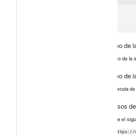
Problema de las respuestas
name
Modo de administración
Motivo del incumplimiento
Propiedad
Alcance de la política de
contraseñas
Cuerpo de la
Requisitos de contraseña
Estado
El cuerpo de la 
Usuario
Mensaje del usuario
Facing
Cuerpo de l
Verified
Boot
State
SDK de ampliación de AMAPI
Si se ejecuta de
Permisos de
Requiere el sigu
https://