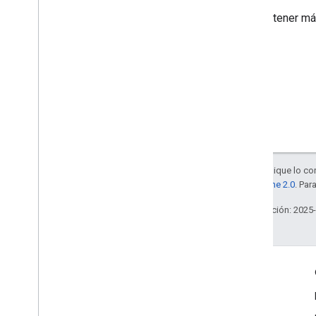
Para obtener má
Salvo que se indique lo con
la
licencia Apache 2.0
. Par
Última actualización: 2025
Interactúa
Google Developer Program