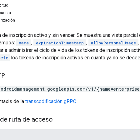
citud
puesta
rización
 de inscripción activo y sin vencer. Se muestra una vista parcial
campos:
,
,
name
expirationTimestamp
allowPersonalUsage
 a administrar el ciclo de vida de los tokens de inscripción act
lete
los tokens de inscripción activos en cuanto ya no se desee
TP
androidmanagement.googleapis.com/v1/{name=enterpris
ntaxis de la
transcodificación gRPC
.
de ruta de acceso