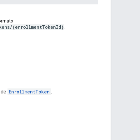
formato
kens/{enrollmentTokenId}
.
a de
EnrollmentToken
.