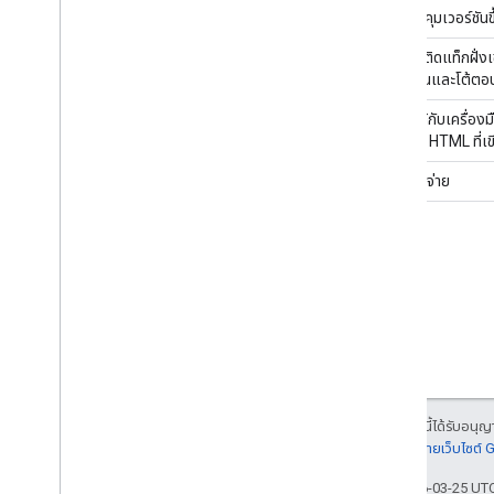
การควบคุมเวอร์ชันขึ้
สามารถติดแท็กฝั่งเ
ตั้งใช้งานและโต้ตอ
เข้ากันได้กับเครื่อ
หรือหน้า HTML ที่เ
ไม่มีค่าใช้จ่าย
เนื้อหาของหน้าเว็บนี้ได้รับอนุ
รายละเอียดที่
นโยบายเว็บไซต์
อัปเดตล่าสุด 2026-03-25 UT