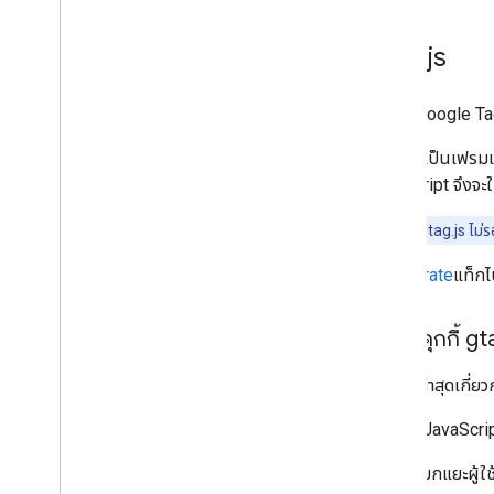
ลบข้อมูลผู้ใช้
gtag
.
js
ย้ายข้อมูลจากการลบผู้ใช้เวอร์ชันเดิม
หากใช้ Google Tag
gtag.js เป็นเฟรมเ
JavaScript จึงจะใช
หมายเหตุ:
gtag.js ไม่ร
คุณ
migrate
แท็กไ
การใช้คุกกี้ g
ดูข้อมูลล่าสุดเกี่ย
ไลบรารี JavaScript
แยกแยะผู้ใช้ท