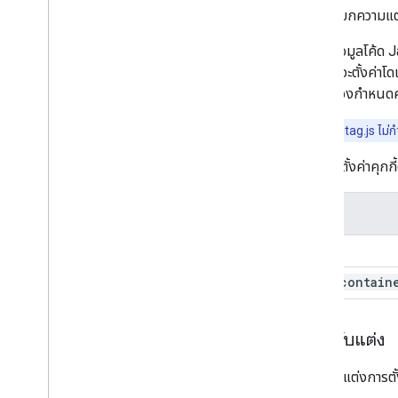
แยกความแตก
เมื่อใช้ข้อมูลโค้ด 
gtag.js จะตั้งค่าโ
โดยไม่ต้องกำหนดค่
หมายเหตุ:
gtag.js ไม่ก
gtag.js ตั้งค่าคุกกี้
ชื่อคุกกี้
_
ga
_
ga
_
<contain
การปรับแต่ง
ดูวิธีปรับแต่งการตั้