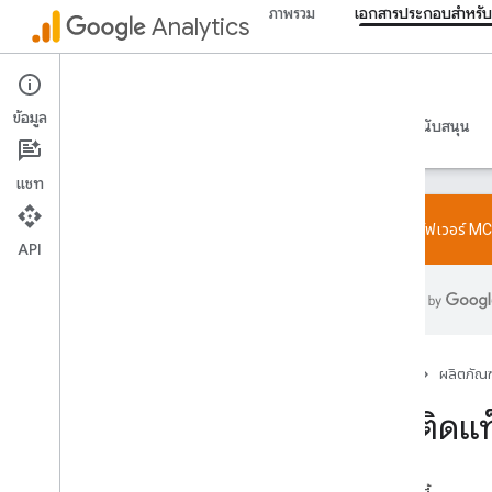
ภาพรวม
เอกสารประกอบสำหรับ
Analytics
เอกสารประกอบสำหรับนักพัฒนาซอฟต์แวร์
ข้อมูล
คำแนะนำ
ข้อมูลอ้างอิง
ไลบรารีและตัวอย่าง
การสนับสนุน
แชท
ลองใช้เซิร์ฟเวอร์ M
API
เริ่มใช้งาน
ภาพรวม
การเริ่มต้นอย่างรวดเร็ว
การแท็ก
หน้าแรก
ผลิตภัณฑ
Web
การติดแ
แอป
ยืนยันและแก้ปัญหาการตั้งค่า
ลองใช้เซิร์ฟเวอร์ MCP