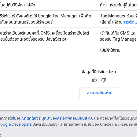
นอยู่กับวิธีจัดการโค้ด
ทํางานร่วมกับผู้อื่นโด
ซิร์ฟเวอร์ ยังคงต้องใช้ Google Tag Manager เพื่อติด
Tag Manager ช่วยให้คุ
บกับคอนเทนเนอร์ของเซิร์ฟเวอร์
เลือกนี้ ให้อ่าน
การติดแท
งมือสร้างเว็บไซต์แบบคงที่, CMS, เครื่องมือสร้างเว็บไซต์
เข้ากันได้กับ CMS และ
ขียนขึ้นด้วยตนเองซึ่งรองรับ JavaScript
รองรับ Tag Manager 
ไม่มีค่าใช้จ่าย
ข้อมูลนี้มีประโยชน์ไหม
ส่งความคิดเห็น
ญาตภายใต้
ใบอนุญาตที่ต้องระบุที่มาของครีเอทีฟคอมมอนส์ 4.0
และตัวอย่างโค้ดได้รับอนุญ
 Google Developers
Java เป็นเครื่องหมายการค้าจดทะเบียนของ Oracle และ/หรือบริษัทใ
C