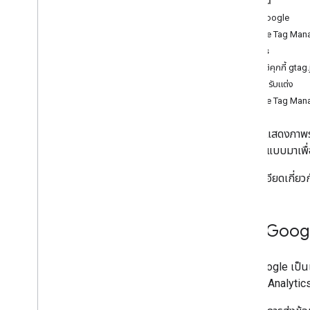
ในหน้านี้
แท็ก Google
ปรับแต่งการวัด
Google Tag Man
Web
gtag.js
อีคอมเมิร์ซ
การใช้คุกกี้ gtag.
การปรับแต่ง
ส่งข้อมูลเว็บ
/
แอปเพิ่มเติม
Google Tag Manag
ภาพรวม Measurement Protocol
ส่งกิจกรรม
หน้านี้จะแสดงภาพร
ส่งพร็อพเพอร์ตี้ผู้ใช้
การออกแบบมาเพื่อ
ส่งข้อมูลที่ได้จากผู้ใช้
ตรวจสอบเหตุการณ์
ดูรายละเอียดเกี่ย
ยืนยันการใช้งาน
ใช้ Use Case ทั่วไป
การแก้ปัญหา
แท็ก Goog
กำหนดค่าการวิเคราะห์
แท็ก Google เป็นแ
ภาพรวมของ Admin API
Google Analytics
รายงานการเข้าถึงข้อมูล