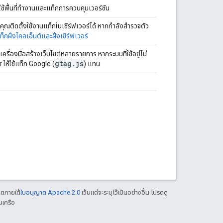
ยใช้พื้นที่ทํางานและแท็กการควบคุมเวอร์ชัน
ณติดตั้งใช้งานแท็กในเซิร์ฟเวอร์ได้ หากกําลังสํารวจตัว
็กฝั่งไคลเอ็นต์และฝั่งเซิร์ฟเวอร์
เครื่องมือสร้างเว็บไซต์หลายรายการ หากระบบที่ใช้อยู่ไม่
gtag.js
ให้ใช้แท็ก Google (
) แทน
าตภายใต้
ใบอนุญาต Apache 2.0
เว้นแต่จะระบุไว้เป็นอย่างอื่น โปรดดู
นเครือ