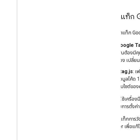
โหมดการติดแท็กและคํายินยอมในฝั่ง
เซิร์ฟเวอร์
ตั้งค่าแท็ก
การแก้ปัญหา
แก้ปัญหาโหมดความยินยอมด้วยผู้ช่วยแท็ก
การตั้งค่าแท็ก Goog
แก้ปัญหาการใช้งาน TCF เวอร์ชัน 2
.
0
Google T
คุณต้องมีคุ
คู่มือการผสานรวม
ต้อง เปลี่
ผู้ให้บริการ CMS: ผสานรวม gtag
.
js เข้ากับ
CMS ของคุณ
gtag.js
: เ
ผู้ให้บริการ CMP: ผสานรวมโหมดความ
ยินยอมใน CMP
ข้อมูลโค้ด 
เว็บไซต์ขอ
หากคุณใช้เครื่องม
มี สำหรับการตั้งค
วิธีตั้งค่าแท็กก
Manager เพื่อแก้