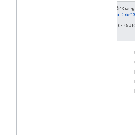
เนื้อหาของหน้าเว็บนี้ได้รับอนุ
รายละเอียดที่
นโยบายเว็บไซต์
อัปเดตล่าสุด 2025-07-25 UT
เข้าร่วม
Google Developer Program
Google Developer Groups
Google Developer Experts
Accelerators
Google Cloud & NVIDIA