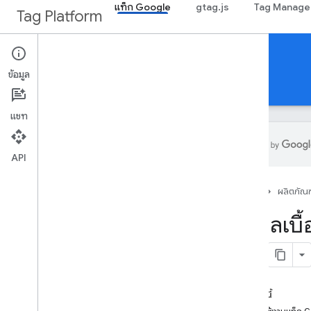
แท็ก Google
gtag.js
Tag Manage
Tag Platform
คําแนะนําในการตั้งค่าแท็ก
ข้อมูล
คำแนะนำ
การสนับสนุน
แชท
API
เริ่มใช้งาน
หน้าแรก
ผลิตภัณฑ
บทนำ
วางแผนการตั้งค่าแท็ก
ข้อมูลเบ
วิเคราะห์แท็กที่มีอยู่
ชั้นข้อมูล
การติดตั้ง
ในหน้านี้
ตั้งค่าเครื่องจัดการแท็ก