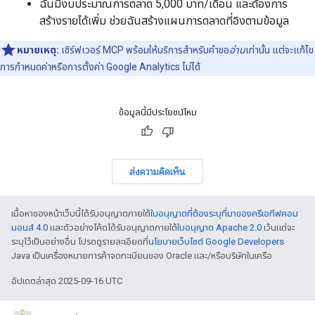
ฉันมีงบประมาณการตลาด 5,000 บาท/เดือน และต้องการ
สร้างรายได้เพิ่ม ช่วยฉันสร้างแผนการตลาดที่อิงตามข้อมูล
หมายเหตุ:
เซิร์ฟเวอร์ MCP พร้อมให้บริการสำหรับคำขอ
อ่าน
เท่านั้น แต่จะแก้ไข
การกำหนดค่าหรือการตั้งค่า Google Analytics ไม่ได้
ข้อมูลนี้มีประโยชน์ไหม
ส่งความคิดเห็น
เนื้อหาของหน้าเว็บนี้ได้รับอนุญาตภายใต้
ใบอนุญาตที่ต้องระบุที่มาของครีเอทีฟคอม
มอนส์ 4.0
และตัวอย่างโค้ดได้รับอนุญาตภายใต้
ใบอนุญาต Apache 2.0
เว้นแต่จะ
ระบุไว้เป็นอย่างอื่น โปรดดูรายละเอียดที่
นโยบายเว็บไซต์ Google Developers
Java เป็นเครื่องหมายการค้าจดทะเบียนของ Oracle และ/หรือบริษัทในเครือ
อัปเดตล่าสุด 2025-09-16 UTC