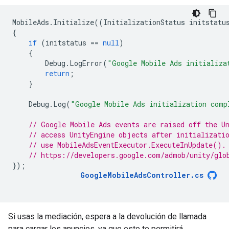
MobileAds
.
Initialize
((
InitializationStatus
initstatu
{
if
(
initstatus
==
null
)
{
Debug
.
LogError
(
"Google Mobile Ads initializa
return
;
}
Debug
.
Log
(
"Google Mobile Ads initialization comp
// Google Mobile Ads events are raised off the U
// access UnityEngine objects after initializati
// use MobileAdsEventExecutor.ExecuteInUpdate().
// https://developers.google.com/admob/unity/glo
});
GoogleMobileAdsController
.
cs
Si usas la mediación, espera a la devolución de llamada
para cargar los anuncios, ya que esto te permitirá