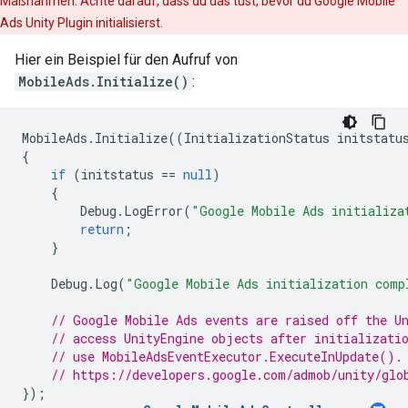
Maßnahmen. Achte darauf, dass du das tust, bevor du
Google Mobile
Ads Unity Plugin
initialisierst.
Hier ein Beispiel für den Aufruf von
MobileAds.Initialize()
:
MobileAds
.
Initialize
((
InitializationStatus
initstatu
{
if
(
initstatus
==
null
)
{
Debug
.
LogError
(
"Google Mobile Ads initializa
return
;
}
Debug
.
Log
(
"Google Mobile Ads initialization comp
// Google Mobile Ads events are raised off the U
// access UnityEngine objects after initializati
// use MobileAdsEventExecutor.ExecuteInUpdate().
// https://developers.google.com/admob/unity/glo
});