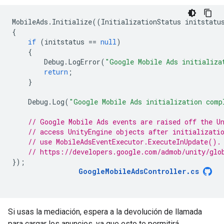
MobileAds
.
Initialize
((
InitializationStatus
initstatu
{
if
(
initstatus
==
null
)
{
Debug
.
LogError
(
"Google Mobile Ads initializa
return
;
}
Debug
.
Log
(
"Google Mobile Ads initialization comp
// Google Mobile Ads events are raised off the U
// access UnityEngine objects after initializati
// use MobileAdsEventExecutor.ExecuteInUpdate().
// https://developers.google.com/admob/unity/glo
});
GoogleMobileAdsController
.
cs
Si usas la mediación, espera a la devolución de llamada
para cargar los anuncios, ya que esto te permitirá