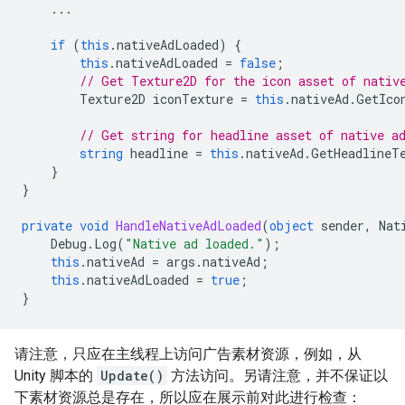
...
if
(
this
.
nativeAdLoaded
)
{
this
.
nativeAdLoaded
=
false
;
// Get Texture2D for the icon asset of nativ
Texture2D
iconTexture
=
this
.
nativeAd
.
GetIco
// Get string for headline asset of native a
string
headline
=
this
.
nativeAd
.
GetHeadlineT
}
}
private
void
HandleNativeAdLoaded
(
object
sender
,
Nat
Debug
.
Log
(
"Native ad loaded."
);
this
.
nativeAd
=
args
.
nativeAd
;
this
.
nativeAdLoaded
=
true
;
}
请注意，只应在主线程上访问广告素材资源，例如，从
Unity 脚本的
Update()
方法访问。另请注意，并不保证以
下素材资源总是存在，所以应在展示前对此进行检查：