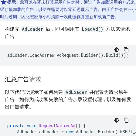
提示
：您可以在还未打算展示广告之时，通过广告加载调用的方式来
缓存预加载的广告，以便在需要时以零延迟展示广告。由于广告会在一小
时后过期，因此您应每小时清除一次此缓存并重新加载新广告。
构建完
AdLoader
后，即可调用其
LoadAd()
方法来请求
广告：
汇总广告请求
以下代码段演示了如何构建
AdLoader
并配置为请求原生
广告，如何为成功和失败的广告加载设置代理，以及如何发
出广告请求。
private
void
RequestNativeAd
()
{
AdLoader
adLoader
=
new
AdLoader
.
Builder
(
INSERT_