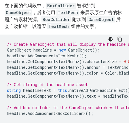
在下面的代码段中，
BoxCollider
被添加到
GameObject
，后者使用
TextMesh
来展示原生广告的标
题广告素材资源。
BoxCollider
附加到
GameObject
后
会自动扩缩，以适应
TextMesh
组件的文字。
// Create GameObject that will display the headline 
GameObject
headline
=
new
GameObject
();
headline
.
AddComponent<TextMesh>
();
headline
.
GetComponent<TextMesh>
().
characterSize
=
0.
headline
.
GetComponent<TextMesh>
().
anchor
=
TextAncho
headline
.
GetComponent<TextMesh>
().
color
=
Color
.
blac
// Get string of the headline asset.
string
headlineText
=
this
.
nativeAd
.
GetHeadlineText
(
headline
.
GetComponent<TextMesh>
().
text
=
headlineTex
// Add box collider to the GameObject which will aut
headline
.
AddComponent<BoxCollider>
();