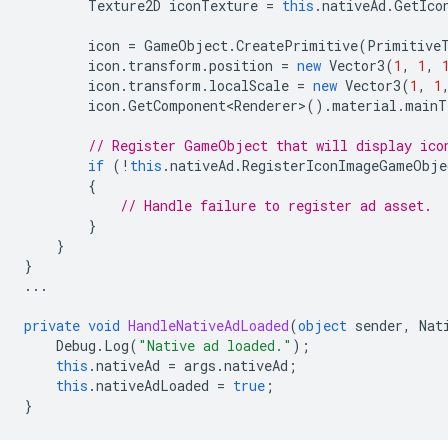
Texture2D
iconTexture
=
this
.
nativeAd
.
GetIco
icon
=
GameObject
.
CreatePrimitive
(
Primitive
icon
.
transform
.
position
=
new
Vector3
(
1
,
1
,
icon
.
transform
.
localScale
=
new
Vector3
(
1
,
1
icon
.
GetComponent<Renderer>
().
material
.
mainT
// Register GameObject that will display ico
if
(
!
this
.
nativeAd
.
RegisterIconImageGameObje
{
// Handle failure to register ad asset.
}
}
}
...
private
void
HandleNativeAdLoaded
(
object
sender
,
Nat
Debug
.
Log
(
"Native ad loaded."
);
this
.
nativeAd
=
args
.
nativeAd
;
this
.
nativeAdLoaded
=
true
;
}