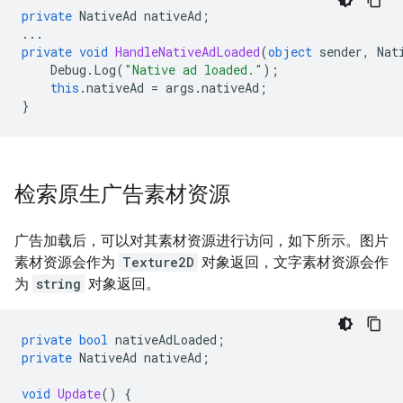
private
NativeAd
nativeAd
;
...
private
void
HandleNativeAdLoaded
(
object
sender
,
Nat
Debug
.
Log
(
"Native ad loaded."
);
this
.
nativeAd
=
args
.
nativeAd
;
}
检索原生广告素材资源
广告加载后，可以对其素材资源进行访问，如下所示。图片
素材资源会作为
Texture2D
对象返回，文字素材资源会作
为
string
对象返回。
private
bool
nativeAdLoaded
;
private
NativeAd
nativeAd
;
void
Update
()
{