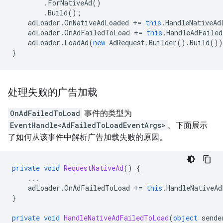
.
ForNativeAd
()
.
Build
();
adLoader
.
OnNativeAdLoaded
+=
this
.
HandleNativeAd
adLoader
.
OnAdFailedToLoad
+=
this
.
HandleAdFaile
adLoader
.
LoadAd
(
new
AdRequest
.
Builder
().
Build
())
}
处理失败的广告加载
OnAdFailedToLoad
事件的类型为
EventHandle<AdFailedToLoadEventArgs>
。下面展示
了如何从该事件中解析广告加载失败的原因。
private
void
RequestNativeAd
()
{
...
adLoader
.
OnAdFailedToLoad
+=
this
.
HandleNativeAd
}
private
void
HandleNativeAdFailedToLoad
(
object
sende