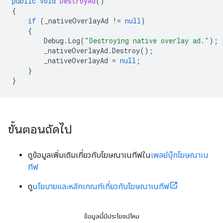
public
void
DestroyAd
()
{
if
(
_nativeOverlayAd
!=
null
)
{
Debug
.
Log
(
"Destroying native overlay ad."
);
_nativeOverlayAd
.
Destroy
();
_nativeOverlayAd
=
null
;
}
}
ขั้นตอนถัดไป
ดูข้อมูลเพิ่มเติมเกี่ยวกับโฆษณาเนทีฟใน
เพลย์บุ๊กโฆษณาเน
ทีฟ
ดู
นโยบายและหลักเกณฑ์เกี่ยวกับโฆษณาเนทีฟ
ข้อมูลนี้มีประโยชน์ไหม