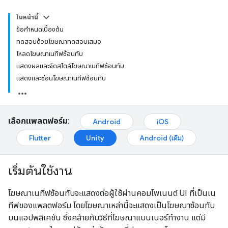
ในหน้านี้
ข้อกำหนดเบื้องต้น
ทดสอบด้วยโฆษณาทดสอบเสมอ
โหลดโฆษณาเนทีฟซ้อนทับ
แสดงผลและจัดสไตล์โฆษณาเนทีฟซ้อนทับ
แสดงและซ่อนโฆษณาเนทีฟซ้อนทับ
เลือกแพลตฟอร์ม:
Android
iOS
Flutter
Unity
Android (เดิม)
เริ่มต้นใช้งาน
โฆษณาเนทีฟซ้อนทับจะแสดงต่อผู้ใช้ผ่านคอมโพเนนต์ UI ที่เป็นเน
ทีฟของแพลตฟอร์ม โดยโฆษณาเหล่านี้จะแสดงเป็นโฆษณาซ้อนทับ
บนแอปพลิเคชัน ซึ่งคล้ายกับวิธีที่โฆษณาแบนเนอร์ทำงาน แต่มี