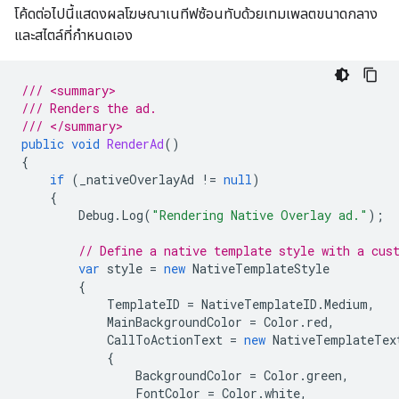
โค้ดต่อไปนี้แสดงผลโฆษณาเนทีฟซ้อนทับด้วยเทมเพลตขนาดกลาง
และสไตล์ที่กำหนดเอง
/// <summary>
/// Renders the ad.
/// </summary>
public
void
RenderAd
()
{
if
(
_nativeOverlayAd
!=
null
)
{
Debug
.
Log
(
"Rendering Native Overlay ad."
);
// Define a native template style with a cus
var
style
=
new
NativeTemplateStyle
{
TemplateID
=
NativeTemplateID
.
Medium
,
MainBackgroundColor
=
Color
.
red
,
CallToActionText
=
new
NativeTemplateTex
{
BackgroundColor
=
Color
.
green
,
FontColor
=
Color
.
white
,