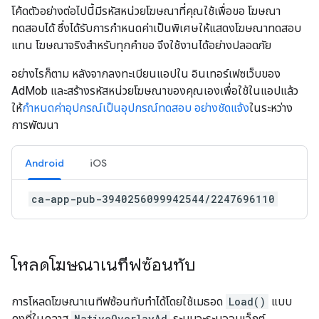
โค้ดตัวอย่างต่อไปนี้มีรหัสหน่วยโฆษณาที่คุณใช้เพื่อขอ โฆษณา
ทดสอบได้ ซึ่งได้รับการกำหนดค่าเป็นพิเศษให้แสดงโฆษณาทดสอบ
แทน โฆษณาจริงสำหรับทุกคำขอ จึงใช้งานได้อย่างปลอดภัย
อย่างไรก็ตาม หลังจากลงทะเบียนแอปใน อินเทอร์เฟซเว็บของ
AdMob และสร้างรหัสหน่วยโฆษณาของคุณเองเพื่อใช้ในแอปแล้ว
ให้
กำหนดค่าอุปกรณ์เป็นอุปกรณ์ทดสอบ อย่างชัดแจ้ง
ในระหว่าง
การพัฒนา
Android
iOS
ca-app-pub-3940256099942544/2247696110
โหลดโฆษณาเนทีฟซ้อนทับ
การโหลดโฆษณาเนทีฟซ้อนทับทำได้โดยใช้เมธอด
Load()
แบบ
คงที่ในคลาส
NativeOverlayAd
ระบบจะระบุออบเจ็กต์