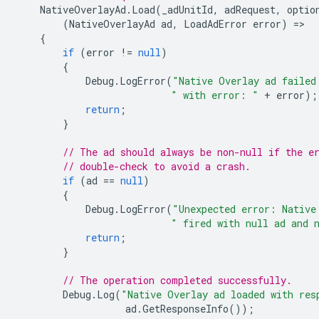
NativeOverlayAd
.
Load
(
_adUnitId
,
adRequest
,
optio
(
NativeOverlayAd
ad
,
LoadAdError
error
)
=
{
if
(
error
!=
null
)
{
Debug
.
LogError
(
"Native Overlay ad failed
" with error: "
+
error
);
return
;
}
// The ad should always be non-null if the e
// double-check to avoid a crash.
if
(
ad
==
null
)
{
Debug
.
LogError
(
"Unexpected error: Native
" fired with null ad and 
return
;
}
// The operation completed successfully.
Debug
.
Log
(
"Native Overlay ad loaded with res
ad
.
GetResponseInfo
());