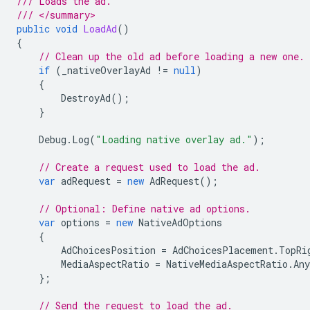
/// Loads the ad.
/// </summary>
public
void
LoadAd
()
{
// Clean up the old ad before loading a new one.
if
(
_nativeOverlayAd
!=
null
)
{
DestroyAd
();
}
Debug
.
Log
(
"Loading native overlay ad."
);
// Create a request used to load the ad.
var
adRequest
=
new
AdRequest
();
// Optional: Define native ad options.
var
options
=
new
NativeAdOptions
{
AdChoicesPosition
=
AdChoicesPlacement
.
TopRi
MediaAspectRatio
=
NativeMediaAspectRatio
.
Any
};
// Send the request to load the ad.