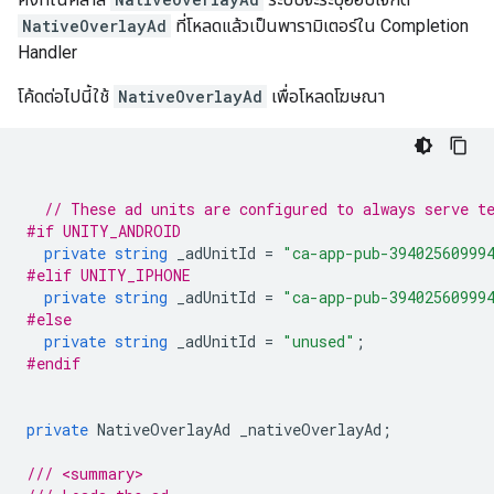
NativeOverlayAd
ที่โหลดแล้วเป็นพารามิเตอร์ใน Completion
Handler
โค้ดต่อไปนี้ใช้
NativeOverlayAd
เพื่อโหลดโฆษณา
// These ad units are configured to always serve t
#if UNITY_ANDROID
private
string
_adUnitId
=
"ca-app-pub-39402560999
#elif UNITY_IPHONE
private
string
_adUnitId
=
"ca-app-pub-39402560999
#else
private
string
_adUnitId
=
"unused"
;
#endif
private
NativeOverlayAd
_nativeOverlayAd
;
/// <summary>