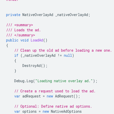
private
NativeOverlayAd
_nativeOverlayAd
;
/// <summary>
/// Loads the ad.
/// </summary>
public
void
LoadAd
()
{
// Clean up the old ad before loading a new one.
if
(
_nativeOverlayAd
!=
null
)
{
DestroyAd
();
}
Debug
.
Log
(
"Loading native overlay ad."
);
// Create a request used to load the ad.
var
adRequest
=
new
AdRequest
();
// Optional: Define native ad options.
var
options
=
new
NativeAdOptions