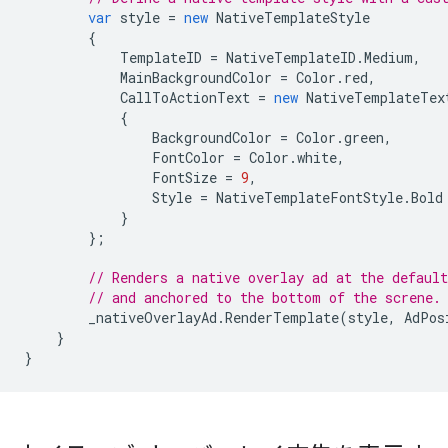
var
style
=
new
NativeTemplateStyle
{
TemplateID
=
NativeTemplateID
.
Medium
,
MainBackgroundColor
=
Color
.
red
,
CallToActionText
=
new
NativeTemplateTex
{
BackgroundColor
=
Color
.
green
,
FontColor
=
Color
.
white
,
FontSize
=
9
,
Style
=
NativeTemplateFontStyle
.
Bold
}
};
// Renders a native overlay ad at the default
// and anchored to the bottom of the screne.
_nativeOverlayAd
.
RenderTemplate
(
style
,
AdPos
}
}