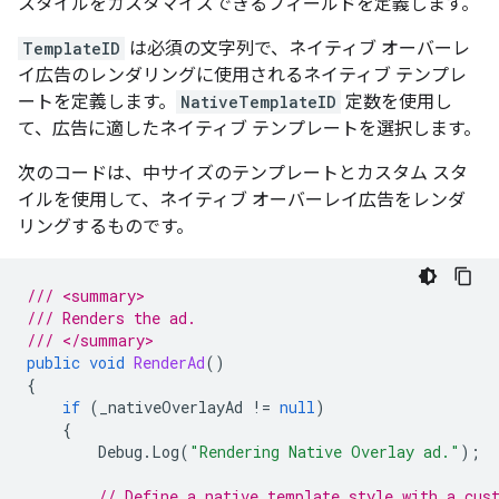
スタイルをカスタマイズできるフィールドを定義します。
TemplateID
は必須の文字列で、ネイティブ オーバーレ
イ広告のレンダリングに使用されるネイティブ テンプレ
ートを定義します。
NativeTemplateID
定数を使用し
て、広告に適したネイティブ テンプレートを選択します。
次のコードは、中サイズのテンプレートとカスタム スタ
イルを使用して、ネイティブ オーバーレイ広告をレンダ
リングするものです。
/// <summary>
/// Renders the ad.
/// </summary>
public
void
RenderAd
()
{
if
(
_nativeOverlayAd
!=
null
)
{
Debug
.
Log
(
"Rendering Native Overlay ad."
);
// Define a native template style with a cus