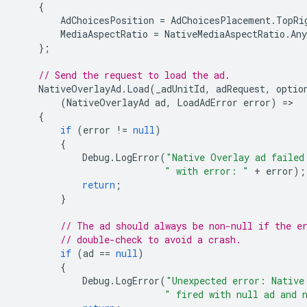
{
AdChoicesPosition
=
AdChoicesPlacement
.
TopRi
MediaAspectRatio
=
NativeMediaAspectRatio
.
Any
};
// Send the request to load the ad.
NativeOverlayAd
.
Load
(
_adUnitId
,
adRequest
,
optio
(
NativeOverlayAd
ad
,
LoadAdError
error
)
=
{
if
(
error
!=
null
)
{
Debug
.
LogError
(
"Native Overlay ad failed
" with error: "
+
error
);
return
;
}
// The ad should always be non-null if the e
// double-check to avoid a crash.
if
(
ad
==
null
)
{
Debug
.
LogError
(
"Unexpected error: Native
" fired with null ad and 