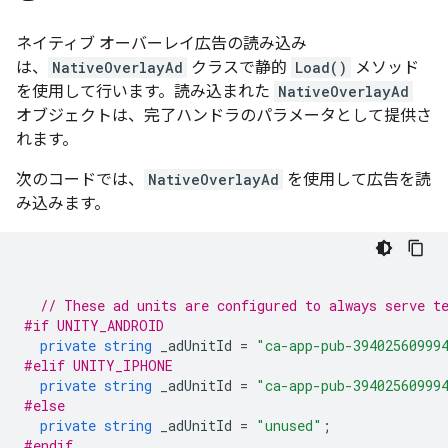
ネイティブ オーバーレイ広告の読み込み
は、
NativeOverlayAd
クラスで静的
Load()
メソッド
を使用して行います。読み込まれた
NativeOverlayAd
オブジェクトは、完了ハンドラのパラメータとして提供さ
れます。
次のコードでは、
NativeOverlayAd
を使用して広告を読
み込みます。
// These ad units are configured to always serve t
#if UNITY_ANDROID
private
string
_adUnitId
=
"ca-app-pub-39402560999
#elif UNITY_IPHONE
private
string
_adUnitId
=
"ca-app-pub-39402560999
#else
private
string
_adUnitId
=
"unused"
;
#endif