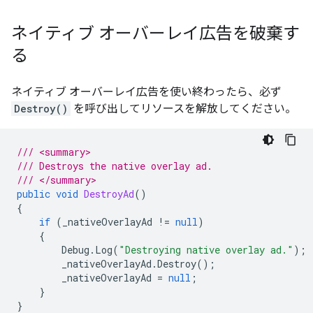
ネイティブ オーバーレイ広告を破棄す
る
ネイティブ オーバーレイ広告を使い終わったら、必ず
Destroy()
を呼び出してリソースを解放してください。
/// <summary>
/// Destroys the native overlay ad.
/// </summary>
public
void
DestroyAd
()
{
if
(
_nativeOverlayAd
!=
null
)
{
Debug
.
Log
(
"Destroying native overlay ad."
);
_nativeOverlayAd
.
Destroy
();
_nativeOverlayAd
=
null
;
}
}