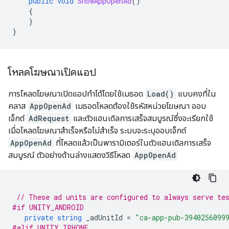
public
void
ShowAppOpenAd
()
{
}
}
โหลดโฆษณาเปิดแอป
การโหลดโฆษณาเปิดแอปทำได้โดยใช้เมธอด
Load()
แบบคงที่ใน
คลาส
AppOpenAd
เมธอดโหลดต้องใช้รหัสหน่วยโฆษณา ออบ
เจ็กต์
AdRequest
และตัวแฮนเดิลการเสร็จสมบูรณ์ซึ่งจะเรียกใช้
เมื่อโหลดโฆษณาสำเร็จหรือไม่สำเร็จ ระบบจะระบุออบเจ็กต์
AppOpenAd
ที่โหลดแล้วเป็นพารามิเตอร์ในตัวแฮนเดิลการเสร็จ
สมบูรณ์ ตัวอย่างด้านล่างแสดงวิธีโหลด
AppOpenAd
// These ad units are configured to always serve te
#if UNITY_ANDROID
private
string
_adUnitId
=
"ca-app-pub-3940256099
#elif UNITY_IPHONE