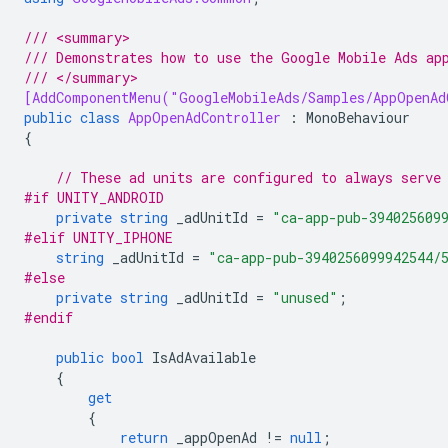
/// <summary>
/// Demonstrates how to use the Google Mobile Ads ap
/// </summary>
[AddComponentMenu("GoogleMobileAds/Samples/AppOpenAd
public
class
AppOpenAdController
:
MonoBehaviour
{
// These ad units are configured to always serve
#if UNITY_ANDROID
private
string
_adUnitId
=
"ca-app-pub-394025609
#elif UNITY_IPHONE
string
_adUnitId
=
"ca-app-pub-3940256099942544/
#else
private
string
_adUnitId
=
"unused"
;
#endif
public
bool
IsAdAvailable
{
get
{
return
_appOpenAd
!=
null
;