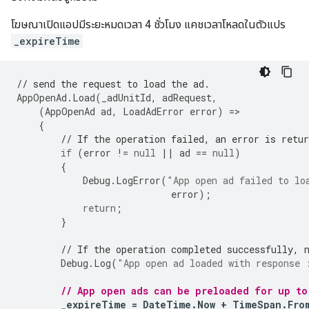
โฆษณาเปิดแอปมีระยะหมดเวลา 4 ชั่วโมง แคชเวลาโหลดในตัวแปร
_expireTime
// send the request to load the ad.
AppOpenAd
.
Load
(
_adUnitId
,
adRequest
,
(
AppOpenAd
ad
,
LoadAdError
error
)
=
{
// If the operation failed, an error is retur
if
(
error
!=
null
||
ad
==
null
)
{
Debug
.
LogError
(
"App open ad failed to lo
error
);
return
;
}
// If the operation completed successfully, 
Debug
.
Log
(
"App open ad loaded with response 
// App open ads can be preloaded for up to
_expireTime
=
DateTime
.
Now
+
TimeSpan
.
Fro