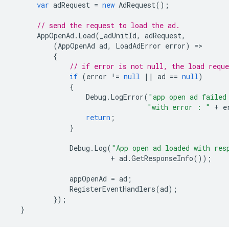
var
adRequest
=
new
AdRequest
();
// send the request to load the ad.
AppOpenAd
.
Load
(
_adUnitId
,
adRequest
,
(
AppOpenAd
ad
,
LoadAdError
error
)
=
{
// if error is not null, the load reque
if
(
error
!=
null
||
ad
==
null
)
{
Debug
.
LogError
(
"app open ad failed
"with error : "
+
e
return
;
}
Debug
.
Log
(
"App open ad loaded with res
+
ad
.
GetResponseInfo
());
appOpenAd
=
ad
;
RegisterEventHandlers
(
ad
);
});
}