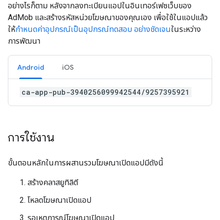
อย่างไรก็ตาม หลังจากลงทะเบียนแอปในอินเทอร์เฟซเว็บของ
AdMob และสร้างรหัสหน่วยโฆษณาของคุณเอง เพื่อใช้ในแอปแล้ว
ให้
กำหนดค่าอุปกรณ์เป็นอุปกรณ์ทดสอบ อย่างชัดเจน
ในระหว่าง
การพัฒนา
Android
iOS
ca-app-pub-3940256099942544/9257395921
การใช้งาน
ขั้นตอนหลักในการผสานรวมโฆษณาเปิดแอปมีดังนี้
สร้างคลาสยูทิลิตี
โหลดโฆษณาเปิดแอป
รอเหตุการณ์โฆษณาเปิดแอป