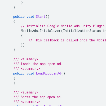
}
}
public
void
Start
()
{
// Initialize 
Google Mobile Ads Unity Plugin
MobileAds
.
Initialize
((
InitializationStatus
i
{
// This callback is called once the Mobi
});
}
/// <summary>
/// Loads the app open ad.
/// </summary>
public
void
LoadAppOpenAd
()
{
}
/// <summary>
/// Shows the app open ad.
/// </summary>