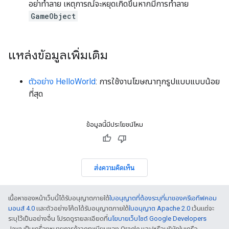
อย่าทำลาย เหตุการณ์จะหยุดเกิดขึ้นหากมีการทำลาย
GameObject
แหล่งข้อมูลเพิ่มเติม
ตัวอย่าง HelloWorld
: การใช้งานโฆษณาทุกรูปแบบแบบน้อย
ที่สุด
ข้อมูลนี้มีประโยชน์ไหม
ส่งความคิดเห็น
เนื้อหาของหน้าเว็บนี้ได้รับอนุญาตภายใต้
ใบอนุญาตที่ต้องระบุที่มาของครีเอทีฟคอม
มอนส์ 4.0
และตัวอย่างโค้ดได้รับอนุญาตภายใต้
ใบอนุญาต Apache 2.0
เว้นแต่จะ
ระบุไว้เป็นอย่างอื่น โปรดดูรายละเอียดที่
นโยบายเว็บไซต์ Google Developers
Java เป็นเครื่องหมายการค้าจดทะเบียนของ Oracle และ/หรือบริษัทในเครือ