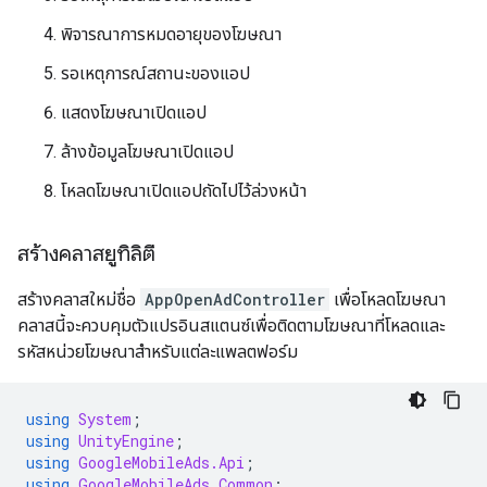
พิจารณาการหมดอายุของโฆษณา
รอเหตุการณ์สถานะของแอป
แสดงโฆษณาเปิดแอป
ล้างข้อมูลโฆษณาเปิดแอป
โหลดโฆษณาเปิดแอปถัดไปไว้ล่วงหน้า
สร้างคลาสยูทิลิตี
สร้างคลาสใหม่ชื่อ
AppOpenAdController
เพื่อโหลดโฆษณา
คลาสนี้จะควบคุมตัวแปรอินสแตนซ์เพื่อติดตามโฆษณาที่โหลดและ
รหัสหน่วยโฆษณาสำหรับแต่ละแพลตฟอร์ม
using
System
;
using
UnityEngine
;
using
GoogleMobileAds.Api
;
using
GoogleMobileAds.Common
;