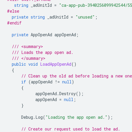
string
_adUnitId
=
"ca-app-pub-3940256099942544/5
#else
private
string
_adUnitId
=
"unused"
;
#endif
private
AppOpenAd
appOpenAd
;
/// <summary>
/// Loads the app open ad.
/// </summary>
public
void
LoadAppOpenAd
()
{
// Clean up the old ad before loading a new one
if
(
appOpenAd
!=
null
)
{
appOpenAd
.
Destroy
();
appOpenAd
=
null
;
}
Debug
.
Log
(
"Loading the app open ad."
);
// Create our request used to load the ad.