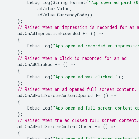
Debug
.
Log
(
String
.
Format
(
"App open ad paid {0
adValue
.
Value
,
adValue
.
CurrencyCode
));
};
// Raised when an impression is recorded for an 
ad
.
OnAdImpressionRecorded
+=
()
=
{
Debug
.
Log
(
"App open ad recorded an impressio
};
// Raised when a click is recorded for an ad.
ad
.
OnAdClicked
+=
()
=
{
Debug
.
Log
(
"App open ad was clicked."
);
};
// Raised when an ad opened full screen content.
ad
.
OnAdFullScreenContentOpened
+=
()
=
{
Debug
.
Log
(
"App open ad full screen content o
};
// Raised when the ad closed full screen content.
ad
.
OnAdFullScreenContentClosed
+=
()
=
{
Debug
.
Log
(
"App open ad full screen content c