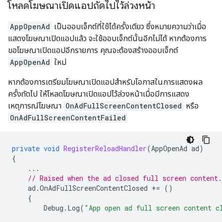
โหลดโฆษณาเปิดแอปถัดไปไว้ล่วงหน้า
AppOpenAd
เป็นออบเจ็กต์ที่ใช้ได้ครั้งเดียว ซึ่งหมายความว่าเมื่อ
แสดงโฆษณาเปิดแอปแล้ว จะใช้ออบเจ็กต์นั้นอีกไม่ได้ หากต้องการ
ขอโฆษณาเปิดแอปอีกรายการ คุณจะต้องสร้างออบเจ็กต์
AppOpenAd
ใหม่
หากต้องการเตรียมโฆษณาเปิดแอปสำหรับโอกาสในการแสดงผล
ครั้งถัดไป ให้โหลดโฆษณาเปิดแอปไว้ล่วงหน้าเมื่อมีการแสดง
เหตุการณ์โฆษณา
OnAdFullScreenContentClosed
หรือ
OnAdFullScreenContentFailed
private
void
RegisterReloadHandler
(
AppOpenAd
ad
)
{
...
// Raised when the ad closed full screen content.
ad
.
OnAdFullScreenContentClosed
+=
()
{
Debug
.
Log
(
"App open ad full screen content c