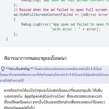
};
// Raised when the ad failed to open full screen 
ad
.
OnAdFullScreenContentFailed
+=
(
AdError
error
{
Debug
.
LogError
(
"App open ad failed to open f
"with error : "
+
error
);
};
}
พิจารณาการหมดอายุของโฆษณา
**ประเด็นสำคัญ:**
โฆษณาเปิดแอปจะหมดเวลาหลังจากผ่านไป 4 ชั่วโมง
โฆษณาที่แสดงหลังจากเวลาที่ส่งคำขอผ่านไปมากกว่า 4 ชั่วโมงจะไม่มีผลอีกต่อไปและ
อาจไม่สร้างรายได้
หากต้องการให้แน่ใจว่าคุณจะไม่แสดงโฆษณาที่หมดอายุแล้ว ให้เพิ่ม
เมธอดลงใน
AppOpenAdController
ซึ่งจะตรวจสอบระยะเวลา
ตั้งแต่โหลดโฆษณา จากนั้นใช้เมธอดดังกล่าวเพื่อตรวจสอบว่าโฆษณา
ยังคงมีผลอยู่หรือไม่