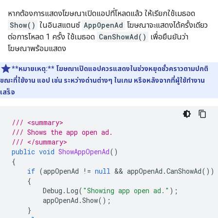
หากต้องการแสดงโฆษณาเปิดแอปที่โหลดแล้ว ให้เรียกใช้เมธอด
Show()
ในอินสแตนซ์
AppOpenAd
โฆษณาจะแสดงได้ครั้งเดียว
ต่อการโหลด 1 ครั้ง ใช้เมธอด
CanShowAd()
เพื่อยืนยันว่า
โฆษณาพร้อมแสดง
**หมายเหตุ:**
โฆษณาเปิดแอปควรแสดงในช่วงหยุดชั่วคราวตามปกติ
ขณะที่ใช้งาน แอป เช่น ระหว่างด่านต่างๆ ในเกม หรือหลังจากที่ผู้ใช้ทำงาน
เสร็จ
/// <summary>
/// Shows the app open ad.
/// </summary>
public
void
ShowAppOpenAd
()
{
if
(
appOpenAd
!=
null
 && 
appOpenAd
.
CanShowAd
())
{
Debug
.
Log
(
"Showing app open ad."
);
appOpenAd
.
Show
();
}