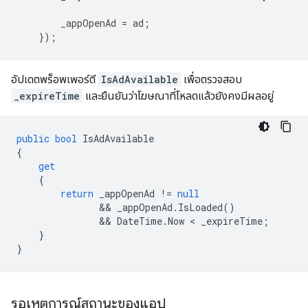
_appOpenAd
=
ad
;
});
อัปเดตพร็อพเพอร์ตี
IsAdAvailable
เพื่อตรวจสอบ
_expireTime
และยืนยันว่าโฆษณาที่โหลดแล้วยังคงมีผลอยู่
public
bool
IsAdAvailable
{
get
{
return
_appOpenAd
!=
null
               && 
_appOpenAd
.
IsLoaded
()
               && 
DateTime
.
Now
 < 
_expireTime
;
}
}
รอเหตุการณ์สถานะของแอป