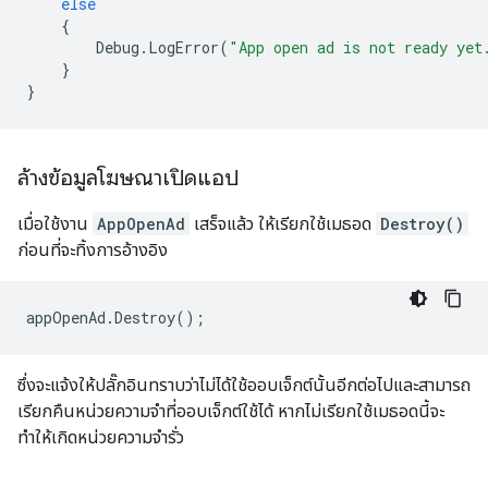
else
{
Debug
.
LogError
(
"App open ad is not ready yet
}
}
ล้างข้อมูลโฆษณาเปิดแอป
เมื่อใช้งาน
AppOpenAd
เสร็จแล้ว ให้เรียกใช้เมธอด
Destroy()
ก่อนที่จะทิ้งการอ้างอิง
appOpenAd
.
Destroy
();
ซึ่งจะแจ้งให้ปลั๊กอินทราบว่าไม่ได้ใช้ออบเจ็กต์นั้นอีกต่อไปและสามารถ
เรียกคืนหน่วยความจำที่ออบเจ็กต์ใช้ได้ หากไม่เรียกใช้เมธอดนี้จะ
ทำให้เกิดหน่วยความจำรั่ว