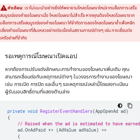
คำเตือน:
เราไม่แนะนำอย่างยิ่งให้พยายามโหลดโฆษณาใหม่จากบล็อกการเสร็จ
สมบูรณ์ของคำขอโฆษณาเมื่อ โหลดโฆษณาไม่สำเร็จ หากคุณต้องโหลดโฆษณาจาก
บล็อกการเสร็จสมบูรณ์ของคำขอโฆษณา ให้จำกัดการลองโหลดโฆษณาซ้ำเพื่อหลีก
เลี่ยงคำขอโฆษณาที่ล้มเหลวอย่างต่อเนื่องในสถานการณ์ต่างๆ เช่น การเชื่อมต่อ
เครือข่ายที่จำกัด
รอเหตุการณ์โฆษณาเปิดแอป
หากต้องการปรับแต่งลักษณะการทำงานของโฆษณาเพิ่มเติม คุณ
สามารถเชื่อมต่อกับเหตุการณ์ต่างๆ ในวงจรการทำงานของโฆษณา
เช่น การเปิด การปิด และอื่นๆ รอเหตุการณ์เหล่านี้โดยลงทะเบียน
ผู้รับมอบสิทธิ์ตามที่แสดงด้านล่าง
private
void
RegisterEventHandlers
(
AppOpenAd
ad
)
{
// Raised when the ad is estimated to have earne
ad
.
OnAdPaid
+=
(
AdValue
adValue
)
=
{