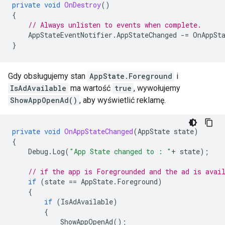
private
void
OnDestroy
()
{
// Always unlisten to events when complete.
AppStateEventNotifier
.
AppStateChanged
-=
OnAppSt
}
Gdy obsługujemy stan
AppState.Foreground
i
IsAdAvailable
ma wartość
true
, wywołujemy
ShowAppOpenAd()
, aby wyświetlić reklamę.
private
void
OnAppStateChanged
(
AppState
state
)
{
Debug
.
Log
(
"App State changed to : "
+
state
);
// if the app is Foregrounded and the ad is avai
if
(
state
==
AppState
.
Foreground
)
{
if
(
IsAdAvailable
)
{
ShowAppOpenAd
();