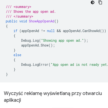
/// <summary>
/// Shows the app open ad.
/// </summary>
public
void
ShowAppOpenAd
()
{
if
(
appOpenAd
!=
null
 && 
appOpenAd
.
CanShowAd
())
{
Debug
.
Log
(
"Showing app open ad."
);
appOpenAd
.
Show
();
}
else
{
Debug
.
LogError
(
"App open ad is not ready yet
}
}
Wyczyść reklamę wyświetlaną przy otwarciu
aplikacji