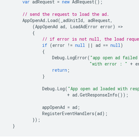
var
adRequest
=
new
AdRequest
();
// send the request to load the ad.
AppOpenAd
.
Load
(
_adUnitId
,
adRequest
,
(
AppOpenAd
ad
,
LoadAdError
error
)
=
{
// if error is not null, the load reque
if
(
error
!=
null
||
ad
==
null
)
{
Debug
.
LogError
(
"app open ad failed
"with error : "
+
e
return
;
}
Debug
.
Log
(
"App open ad loaded with res
+
ad
.
GetResponseInfo
());
appOpenAd
=
ad
;
RegisterEventHandlers
(
ad
);
});
}