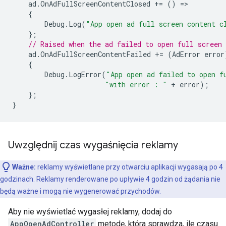
ad
.
OnAdFullScreenContentClosed
+=
()
=
{
Debug
.
Log
(
"App open ad full screen content c
};
// Raised when the ad failed to open full screen 
ad
.
OnAdFullScreenContentFailed
+=
(
AdError
error
{
Debug
.
LogError
(
"App open ad failed to open f
"with error : "
+
error
);
};
}
Uwzględnij czas wygaśnięcia reklamy
Ważne:
reklamy wyświetlane przy otwarciu aplikacji wygasają po 4
godzinach. Reklamy renderowane po upływie 4 godzin od żądania nie
będą ważne i mogą nie wygenerować przychodów.
Aby nie wyświetlać wygasłej reklamy, dodaj do
AppOpenAdController
metodę, która sprawdza, ile czasu