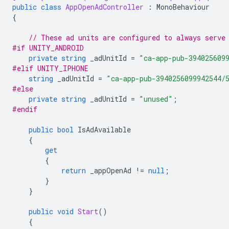
public
class
AppOpenAdController
:
MonoBehaviour
{
// These ad units are configured to always serve
#if UNITY_ANDROID
private
string
_adUnitId
=
"ca-app-pub-394025609
#elif UNITY_IPHONE
string
_adUnitId
=
"ca-app-pub-3940256099942544/
#else
private
string
_adUnitId
=
"unused"
;
#endif
public
bool
IsAdAvailable
{
get
{
return
_appOpenAd
!=
null
;
}
}
public
void
Start
()
{