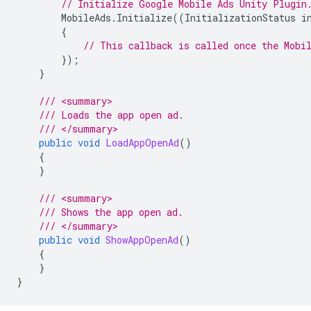
// Initialize 
Google Mobile Ads Unity Plugin
MobileAds
.
Initialize
((
InitializationStatus
i
{
// This callback is called once the Mobi
});
}
/// <summary>
/// Loads the app open ad.
/// </summary>
public
void
LoadAppOpenAd
()
{
}
/// <summary>
/// Shows the app open ad.
/// </summary>
public
void
ShowAppOpenAd
()
{
}
}