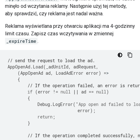
minęło od wczytania reklamy. Następnie użyj tej metody,
aby sprawdzić, czy reklama jest nadal ważna.
Reklama wyświetlana przy otwarciu aplikacji ma 4-godzinny
limit czasu. Zapisz czas wczytywania w zmiennej
_expireTime
.
// send the request to load the ad.
AppOpenAd
.
Load
(
_adUnitId
,
adRequest
,
(
AppOpenAd
ad
,
LoadAdError
error
)
=
{
// If the operation failed, an error is retur
if
(
error
!=
null
||
ad
==
null
)
{
Debug
.
LogError
(
"App open ad failed to lo
error
);
return
;
}
// If the operation completed successfully, 