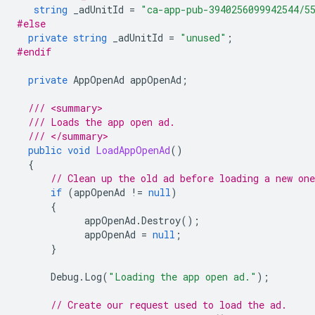
string
_adUnitId
=
"ca-app-pub-3940256099942544/5
#else
private
string
_adUnitId
=
"unused"
;
#endif
private
AppOpenAd
appOpenAd
;
/// <summary>
/// Loads the app open ad.
/// </summary>
public
void
LoadAppOpenAd
()
{
// Clean up the old ad before loading a new one
if
(
appOpenAd
!=
null
)
{
appOpenAd
.
Destroy
();
appOpenAd
=
null
;
}
Debug
.
Log
(
"Loading the app open ad."
);
// Create our request used to load the ad.