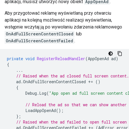
aplikacji, musisz utworzyć nowy obiekt
AppOpenAd
.
Aby przygotować reklamę wyświetlaną przy otwarciu
aplikacji na kolejną możliwość realizacji wyświetlenia,
wstępnie wczytaj ją po wywołaniu zdarzenia reklamowego
OnAdFullScreenContentClosed
lub
OnAdFullScreenContentFailed
.
private
void
RegisterReloadHandler
(
AppOpenAd
ad
)
{
...
// Raised when the ad closed full screen content.
ad
.
OnAdFullScreenContentClosed
+=
()
{
Debug
.
Log
(
"App open ad full screen content c
// Reload the ad so that we can show another 
LoadAppOpenAd
();
};
// Raised when the ad failed to open full screen 
ad
.
OnAdFullScreenContentFailed
+=
(
AdError
error