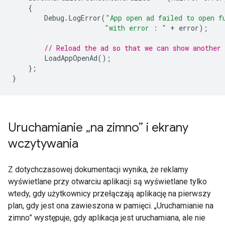
{
Debug
.
LogError
(
"App open ad failed to open f
"with error : "
+
error
);
// Reload the ad so that we can show another 
LoadAppOpenAd
();
};
}
Uruchamianie „na zimno” i ekrany
wczytywania
Z dotychczasowej dokumentacji wynika, że reklamy
wyświetlane przy otwarciu aplikacji są wyświetlane tylko
wtedy, gdy użytkownicy przełączają aplikację na pierwszy
plan, gdy jest ona zawieszona w pamięci. „Uruchamianie na
zimno” występuje, gdy aplikacja jest uruchamiana, ale nie