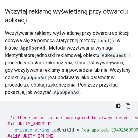
Wczytaj reklamę wyświetlaną przy otwarciu
aplikacji
Wczytywanie reklamy wyświetlanej przy otwarciu aplikacji
odbywa się za pomocą statycznej metody
Load()
w
klasie
AppOpenAd
. Metoda wczytywania wymaga
identyfikatora jednostki reklamowej, obiektu
AdRequest
i
procedury obsługi zakończenia, która jest wywoływana,
gdy wczytywanie reklamy się powiedzie lub nie. Wczytany
obiekt
AppOpenAd
jest podawany jako parametr w
procedurze obsługi zakończenia. Poniższy przykład
pokazuje, jak wczytać
AppOpenAd
.
// These ad units are configured to always serve te
#if UNITY_ANDROID
private
string
_adUnitId
=
"ca-app-pub-3940256099
#elif UNITY_IPHONE