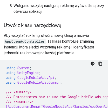
Wstępnie wczytaj następną reklamę wyświetlaną przy
otwarciu aplikacji
Utwórz klasę narzędziową
Aby wczytać reklamę, utwórz nową klasę o nazwie
AppOpenAdController
. Ta klasa kontroluje zmienną
instancji, która śledzi wczytaną reklamę i identyfikator
jednostki reklamowej na każdej platformie.
using
System
;
using
UnityEngine
;
using
GoogleMobileAds.Api
;
using
GoogleMobileAds.Common
;
/// <summary>
/// Demonstrates how to use the Google Mobile Ads ap
/// </summary>
[AddComponentMenu("GoogleMobileAds/Samples/AppOpenAd