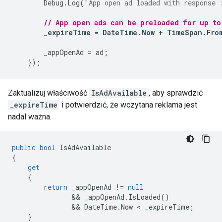
Debug
.
Log
(
"App open ad loaded with response 
// App open ads can be preloaded for up to
_expireTime
=
DateTime
.
Now
+
TimeSpan
.
Fro
_appOpenAd
=
ad
;
});
Zaktualizuj właściwość
IsAdAvailable
, aby sprawdzić
_expireTime
i potwierdzić, że wczytana reklama jest
nadal ważna.
public
bool
IsAdAvailable
{
get
{
return
_appOpenAd
!=
null
               && 
_appOpenAd
.
IsLoaded
()
               && 
DateTime
.
Now
 < 
_expireTime
;
}