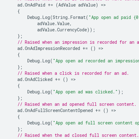
ad
.
OnAdPaid
+=
(
AdValue
adValue
)
=
{
Debug
.
Log
(
String
.
Format
(
"App open ad paid {0
adValue
.
Value
,
adValue
.
CurrencyCode
));
};
// Raised when an impression is recorded for an 
ad
.
OnAdImpressionRecorded
+=
()
=
{
Debug
.
Log
(
"App open ad recorded an impressio
};
// Raised when a click is recorded for an ad.
ad
.
OnAdClicked
+=
()
=
{
Debug
.
Log
(
"App open ad was clicked."
);
};
// Raised when an ad opened full screen content.
ad
.
OnAdFullScreenContentOpened
+=
()
=
{
Debug
.
Log
(
"App open ad full screen content o
};
// Raised when the ad closed full screen content.