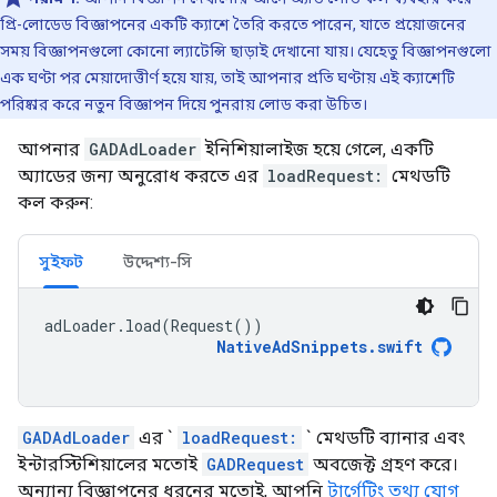
প্রি-লোডেড বিজ্ঞাপনের একটি ক্যাশে তৈরি করতে পারেন, যাতে প্রয়োজনের
সময় বিজ্ঞাপনগুলো কোনো ল্যাটেন্সি ছাড়াই দেখানো যায়। যেহেতু বিজ্ঞাপনগুলো
এক ঘণ্টা পর মেয়াদোত্তীর্ণ হয়ে যায়, তাই আপনার প্রতি ঘণ্টায় এই ক্যাশেটি
পরিষ্কার করে নতুন বিজ্ঞাপন দিয়ে পুনরায় লোড করা উচিত।
আপনার
GADAdLoader
ইনিশিয়ালাইজ হয়ে গেলে, একটি
অ্যাডের জন্য অনুরোধ করতে এর
loadRequest:
মেথডটি
কল করুন:
সুইফট
উদ্দেশ্য-সি
adLoader
.
load
(
Request
())
NativeAdSnippets
.
swift
GADAdLoader
এর `
loadRequest:
` মেথডটি ব্যানার এবং
ইন্টারস্টিশিয়ালের মতোই
GADRequest
অবজেক্ট গ্রহণ করে।
অন্যান্য বিজ্ঞাপনের ধরনের মতোই, আপনি
টার্গেটিং তথ্য যোগ