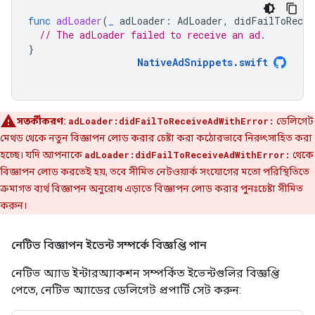
func
adLoader
(
_
adLoader
:
AdLoader
,
didFailToRecei
// The adLoader failed to receive an ad.
}
NativeAdSnippets
.
swift
সতর্কীকরণ:
adLoader:didFailToReceiveAdWithError:
ডেলিগেট
মেথড থেকে নতুন বিজ্ঞাপন লোড করার চেষ্টা করা কঠোরভাবে নিরুৎসাহিত করা
হচ্ছে। যদি আপনাকে
adLoader:didFailToReceiveAdWithError:
থেকে
বিজ্ঞাপন লোড করতেই হয়, তবে সীমিত নেটওয়ার্ক সংযোগের মতো পরিস্থিতিতে
ক্রমাগত ব্যর্থ বিজ্ঞাপন অনুরোধ এড়াতে বিজ্ঞাপন লোড করার পুনঃচেষ্টা সীমিত
করুন।
নেটিভ বিজ্ঞাপন ইভেন্ট সম্পর্কে বিজ্ঞপ্তি পান
নেটিভ অ্যাড ইন্টারঅ্যাকশন সম্পর্কিত ইভেন্টগুলির বিজ্ঞপ্তি
পেতে, নেটিভ অ্যাডের ডেলিগেট প্রপার্টি সেট করুন: