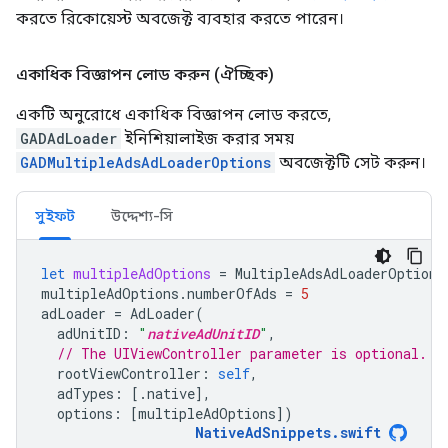
করতে রিকোয়েস্ট অবজেক্ট ব্যবহার করতে পারেন।
একাধিক বিজ্ঞাপন লোড করুন (ঐচ্ছিক)
একটি অনুরোধে একাধিক বিজ্ঞাপন লোড করতে,
GADAdLoader
ইনিশিয়ালাইজ করার সময়
GADMultipleAdsAdLoaderOptions
অবজেক্টটি সেট করুন।
সুইফট
উদ্দেশ্য-সি
let
multipleAdOptions
=
MultipleAdsAdLoaderOptions
multipleAdOptions
.
numberOfAds
=
5
adLoader
=
AdLoader
(
adUnitID
:
"
nativeAdUnitID
"
,
// The UIViewController parameter is optional.
rootViewController
:
self
,
adTypes
:
[.
native
],
options
:
[
multipleAdOptions
])
NativeAdSnippets
.
swift