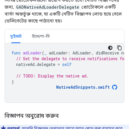
নির্দিষ্ট প্রোটোকলগুলো প্রয়োগ করতে হবে। নেটিভ বিজ্ঞাপনের
জন্য,
GADNativeAdLoaderDelegate
প্রোটোকলে একটি
বার্তা অন্তর্ভুক্ত থাকে, যা একটি নেটিভ বিজ্ঞাপন লোড হয়ে গেলে
ডেলিগেটের কাছে পাঠানো হয়।
সুইফট
উদ্দেশ্য-সি
func
adLoader
(
_
adLoader
:
AdLoader
,
didReceive
nat
// Set the delegate to receive notifications for 
nativeAd
.
delegate
=
self
// TODO: Display the native ad.
}
NativeAdSnippets
.
swift
বিজ্ঞাপন অনুরোধ করুন
পরামর্শ:
আপনি বিজ্ঞাপন দেখানোর আগে অ্যাড লোড কল ব্যবহার করে