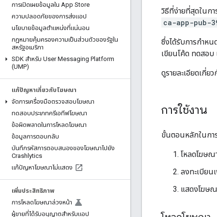
การเปิดเผยข้อมูลใน App Store
วิธีที่ง่ายที่สุ
ความปลอดภัยของการส่งแอป
ca-app-pub-3
นโยบายข้อมูลตำแหน่งที่แน่นอน
กฎหมายคุ้มครองความเป็นส่วนตัวของรัฐใน
ซึ่งได้รับการกำ
สหรัฐอเมริกา
เขียนโค้ด ทดสอบ
SDK สำหรับ User Messaging Platform
(UMP)
ดูรายละเอียดเกี่ยว
แก้ปัญหาเกี่ยวกับโฆษณา
จัดการเครื่องมือตรวจสอบโฆษณา
การใช้งาน
ทดสอบประเภทครีเอทีฟโฆษณา
ข้อผิดพลาดในการโหลดโฆษณา
ขั้นตอนหลักในการ
ข้อมูลการตอบกลับ
บันทึกรหัสการตอบสนองของโฆษณาไปยัง
โหลดโฆษณ
Crashlytics
แก้ปัญหาโฆษณาไม่แสดง
ลงทะเบียนเพ
แสดงโฆษณ
เพิ่มประสิทธิภาพ
การโหลดโฆษณาล่วงหน้า
ผู้ขายที่ได้รับอนุญาตสำหรับแอป