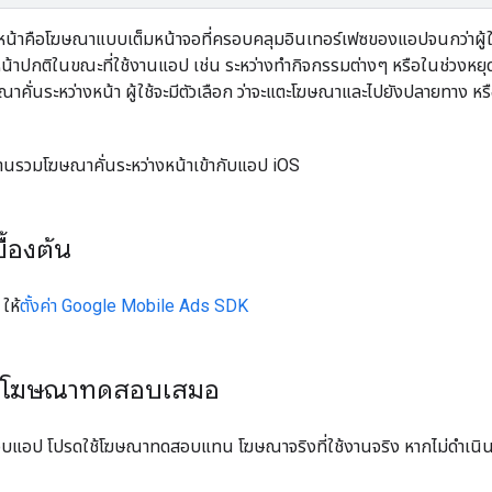
หน้าคือโฆษณาแบบเต็มหน้าจอที่ครอบคลุมอินเทอร์เฟซของแอปจนกว่าผู้ใช้
หน้าปกติในขณะที่ใช้งานแอป เช่น ระหว่างทำกิจกรรมต่างๆ หรือในช่วงหยุด
าคั่นระหว่างหน้า ผู้ใช้จะมีตัวเลือก ว่าจะแตะโฆษณาและไปยังปลายทาง 
ผสานรวมโฆษณาคั่นระหว่างหน้าเข้ากับแอป iOS
ื้องต้น
ให้
ตั้งค่า
Google Mobile Ads SDK
ยโฆษณาทดสอบเสมอ
อบแอป โปรดใช้โฆษณาทดสอบแทน โฆษณาจริงที่ใช้งานจริง หากไม่ดำเนินก