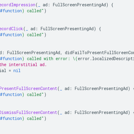
ecordImpression
(
_
ad
:
FullScreenPresentingAd
)
{
#function
)
 called"
)
ecordClick
(
_
ad
:
FullScreenPresentingAd
)
{
#function
)
 called"
)
d
:
FullScreenPresentingAd
,
didFailToPresentFullScreenCo
#function
)
 called with error: 
\(
error
.
localizedDescript
the interstitial ad.
ial
=
nil
PresentFullScreenContent
(
_
ad
:
FullScreenPresentingAd
)
#function
)
 called"
)
DismissFullScreenContent
(
_
ad
:
FullScreenPresentingAd
)
#function
)
 called"
)