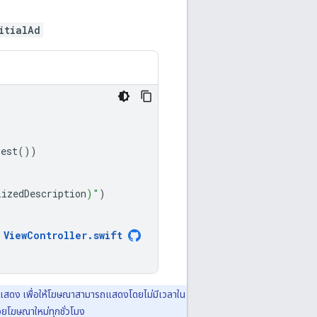
itialAd
uest
())
lizedDescription
)
"
)
ViewController
.
swift
ะแสดง เพื่อให้โฆษณาสามารถแสดงโดยไม่มีเวลาใน
วยโฆษณาใหม่ทุกชั่วโมง