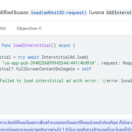
ได้โดยใช้เมธอด
load(adUnitID:request)
ในคลาส
GADInterst
tUI
Objective-C
func
loadInterstitial
()
async
{
itial
=
try
await
InterstitialAd
.
load
(
"ca-app-pub-3940256099942544/4411468910"
,
request
:
Req
itial
?.
fullScreenContentDelegate
=
self
Failed to load interstitial ad with error: 
\(
error
.
loca
การเรียกให้โหลดโฆษณาเพื่อสร้างแคชของโฆษณาที่โหลดล่วงหน้าก่อนที่คุณ ตั้งใจจ
่องจากโฆษณาจะหมดอายุหลังจากผ่านไป 1 ชั่วโมง คุณจึงควรล้างแคชนี้และโหลดซ้ำด้