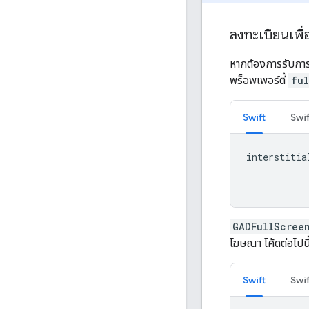
ลงทะเบียนเพื่
หากต้องการรับกา
พร็อพเพอร์ตี้
fu
Swift
Swif
interstitia
GADFullScree
โฆษณา โค้ดต่อไปนี
Swift
Swif