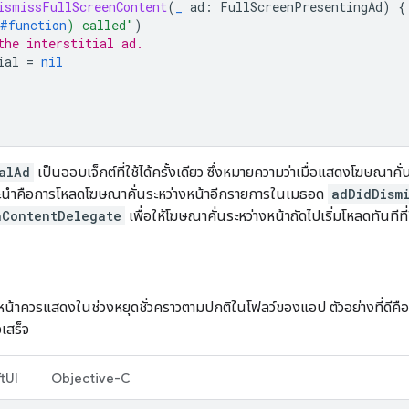
ismissFullScreenContent
(
_
ad
:
FullScreenPresentingAd
)
{
#function
)
 called"
)
the interstitial ad.
ial
=
nil
alAd
เป็นออบเจ็กต์ที่ใช้ได้ครั้งเดียว ซึ่งหมายความว่าเมื่อแสดงโฆษณาคั่
ะนำคือการโหลดโฆษณาคั่นระหว่างหน้าอีกรายการในเมธอด
adDidDism
nContentDelegate
เพื่อให้โฆษณาคั่นระหว่างหน้าถัดไปเริ่มโหลดทันทีท
หน้าควรแสดงในช่วงหยุดชั่วคราวตามปกติในโฟลว์ของแอป ตัวอย่างที่ดีคือ
จเสร็จ
tUI
Objective-C