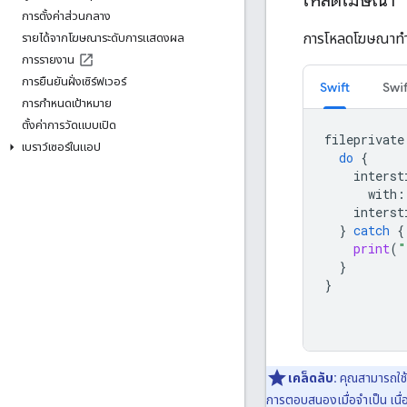
โหลดโฆษณา
การตั้งค่าส่วนกลาง
การโหลดโฆษณาทำ
รายได้จากโฆษณาระดับการแสดงผล
การรายงาน
การยืนยันฝั่งเซิร์ฟเวอร์
Swift
Swif
การกำหนดเป้าหมาย
ตั้งค่าการวัดแบบเปิด
fileprivate
เบราว์เซอร์ในแอป
do
{
interst
with
:
interst
}
catch
{
print
(
"
}
}
เคล็ดลับ:
คุณสามารถใช้
การตอบสนองเมื่อจำเป็น เนื