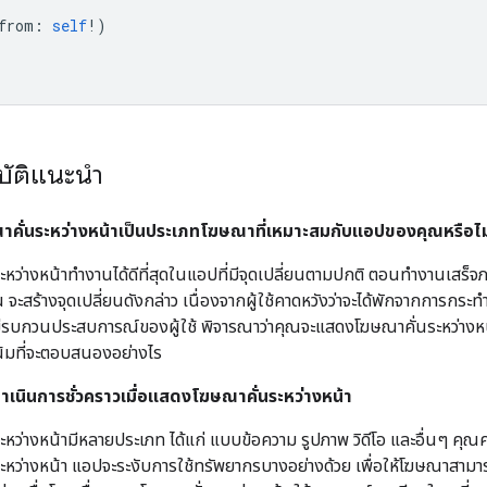
from
:
self
!)
บัติแนะนำ
าคั่นระหว่างหน้าเป็นประเภทโฆษณาที่เหมาะสมกับแอปของคุณหรือไม
ะหว่างหน้าทำงานได้ดีที่สุดในแอปที่มีจุดเปลี่ยนตามปกติ ตอนทำงานเสร็
 จะสร้างจุดเปลี่ยนดังกล่าว เนื่องจากผู้ใช้คาดหวังว่าจะได้พักจากการกร
ไม่รบกวนประสบการณ์ของผู้ใช้ พิจารณาว่าคุณจะแสดงโฆษณาคั่นระหว่างหน้
โน้มที่จะตอบสนองอย่างไร
ำเนินการชั่วคราวเมื่อแสดงโฆษณาคั่นระหว่างหน้า
ะหว่างหน้ามีหลายประเภท ได้แก่ แบบข้อความ รูปภาพ วิดีโอ และอื่นๆ ค
ะหว่างหน้า แอปจะระงับการใช้ทรัพยากรบางอย่างด้วย เพื่อให้โฆษณาสามา