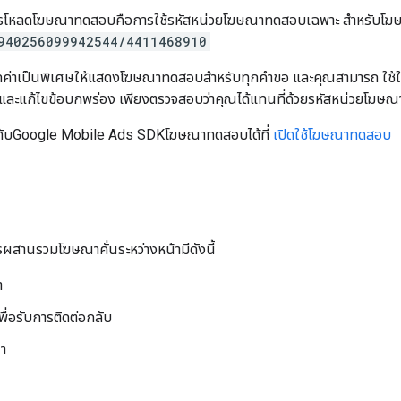
ดในการโหลดโฆษณาทดสอบคือการใช้รหัสหน่วยโฆษณาทดสอบเฉพาะ สำหรับโฆษ
940256099942544/4411468910
หนดค่าเป็นพิเศษให้แสดงโฆษณาทดสอบสำหรับทุกคำขอ และคุณสามารถ ใช
 และแก้ไขข้อบกพร่อง เพียงตรวจสอบว่าคุณได้แทนที่ด้วยรหัสหน่วยโฆ
กับ
Google Mobile Ads SDK
โฆษณาทดสอบได้ที่
เปิดใช้โฆษณาทดสอบ
ผสานรวมโฆษณาคั่นระหว่างหน้ามีดังนี้
า
ื่อรับการติดต่อกลับ
า