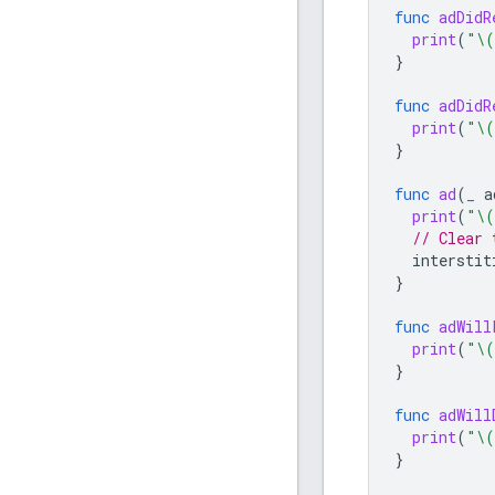
func
adDidR
print
(
"
\(
}
func
adDidR
print
(
"
\(
}
func
ad
(
_
a
print
(
"
\(
// Clear 
interstit
}
func
adWill
print
(
"
\(
}
func
adWill
print
(
"
\(
}