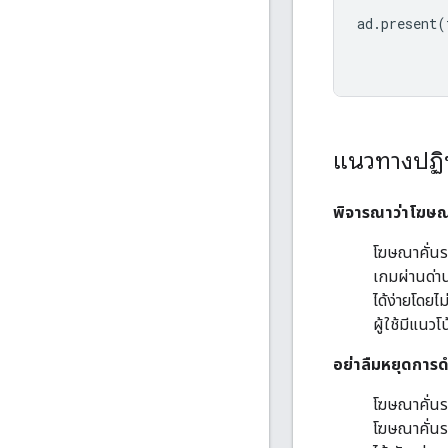
ad
.
present
(
แนวทางปฏิ
พิจารณาว่าโฆษณ
โฆษณาคั่นร
เกมผ่านด่าน
ได้ง่ายโดย
ผู้ใช้มีแนว
อย่าลืมหยุดการด
โฆษณาคั่นร
โฆษณาคั่นร