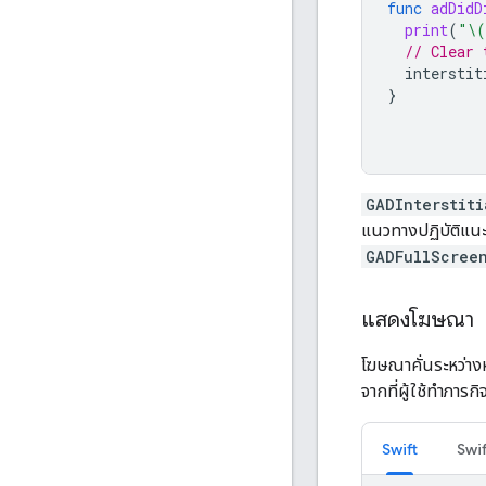
func
adDidD
print
(
"
\(
// Clear 
interstit
}
GADInterstiti
แนวทางปฏิบัติแน
GADFullScree
แสดงโฆษณา
โฆษณาคั่นระหว่าง
จากที่ผู้ใช้ทำภารกิ
Swift
Swif