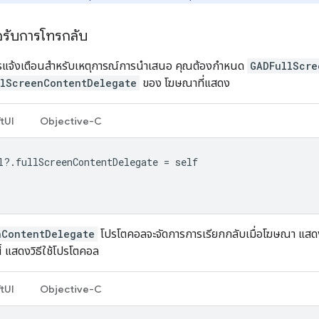
อรับการโทรกลับ
รแจ้งเตือนสำหรับเหตุการณ์การนำเสนอ คุณต้องกำหนด
GADFullScre
llScreenContentDelegate
ของ โฆษณาที่แสดง
tUI
Objective-C
l
?.
fullScreenContentDelegate
=
self
nContentDelegate
โปรโตคอลจะจัดการการเรียกกลับเมื่อโฆษณา แสดงสำ
้ แสดงวิธีใช้โปรโตคอล
tUI
Objective-C