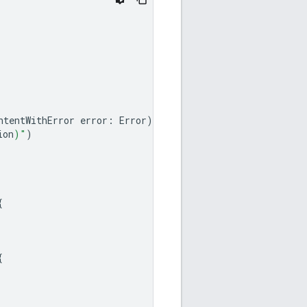
ntentWithError
error
:
Error
)
{
ion
)
"
)
{
{