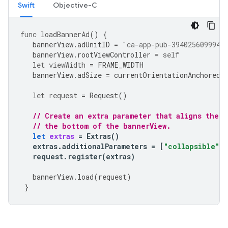
Swift
Objective-C
func
loadBannerAd
()
{
bannerView
.
adUnitID
=
"ca-app-pub-3940256099942
bannerView
.
rootViewController
=
self
let
viewWidth
=
FRAME_WIDTH
bannerView
.
adSize
=
currentOrientationAnchoredA
let
request
=
Request
()
// Create an extra parameter that aligns the 
// the bottom of the bannerView.
let
extras
=
Extras
()
extras
.
additionalParameters
=
[
"collapsible"
:
request
.
register
(
extras
)
bannerView
.
load
(
request
)
}