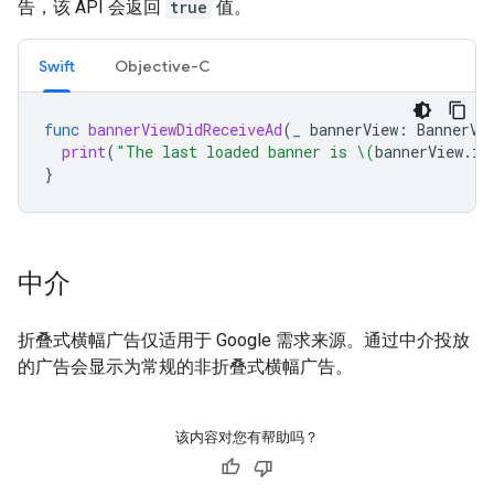
告，该 API 会返回
true
值。
Swift
Objective-C
func
bannerViewDidReceiveAd
(
_
bannerView
:
BannerVi
print
(
"The last loaded banner is 
\(
bannerView
.
is
}
中介
折叠式横幅广告仅适用于 Google 需求来源。通过中介投放
的广告会显示为常规的非折叠式横幅广告。
该内容对您有帮助吗？