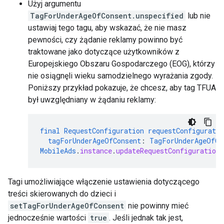
Użyj argumentu
TagForUnderAgeOfConsent.unspecified
lub nie
ustawiaj tego tagu, aby wskazać, że nie masz
pewności, czy żądanie reklamy powinno być
traktowane jako dotyczące użytkowników z
Europejskiego Obszaru Gospodarczego (EOG), którzy
nie osiągnęli wieku samodzielnego wyrażania zgody.
Poniższy przykład pokazuje, że chcesz, aby tag TFUA
był uwzględniany w żądaniu reklamy:
final
RequestConfiguration
requestConfiguratio
tagForUnderAgeOfConsent
:
TagForUnderAgeOfCo
MobileAds
.
instance
.
updateRequestConfiguration
Tagi umożliwiające włączenie ustawienia dotyczącego
treści skierowanych do dzieci i
setTagForUnderAgeOfConsent
nie powinny mieć
jednocześnie wartości
true
. Jeśli jednak tak jest,