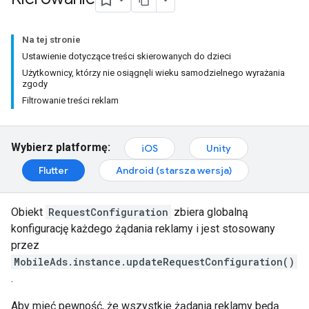
Na tej stronie
Ustawienie dotyczące treści skierowanych do dzieci
Użytkownicy, którzy nie osiągnęli wieku samodzielnego wyrażania
zgody
Filtrowanie treści reklam
Wybierz platformę:
iOS
Unity
Flutter
Android (starsza wersja)
Obiekt
RequestConfiguration
zbiera globalną
konfigurację każdego żądania reklamy i jest stosowany
przez
MobileAds.instance.updateRequestConfiguration()
.
Aby mieć pewność, że wszystkie żądania reklamy będą