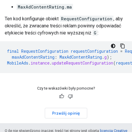
MaxAdContentRating.ma
Ten kod konfiguruje obiekt
RequestConfiguration
, aby
określić, że zwracane treści reklam powinny odpowiadać
etykiecie treści cyfrowych nie wyższej niż
G
:
final
RequestConfiguration
requestConfiguration
=
Req
maxAdContentRating
:
MaxAdContentRating
.
g
);
MobileAds
.
instance
.
updateRequestConfiguration
(
reques
Czy te wskazówki były pomocne?
Prześlij opinię
O ile nie stwierdzono inaczej, treść tej strony jest objęta
licencją Creative