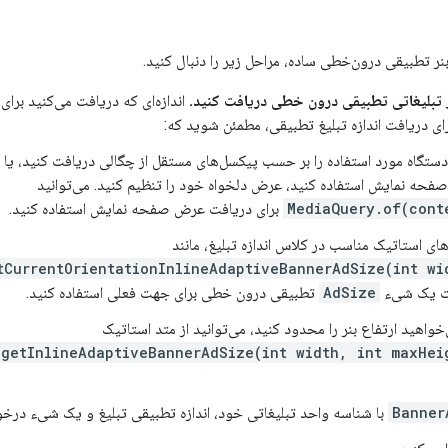
نر تطبیقی ​​درون‌خطی ساده، مراحل زیر را دنبال کنید.
ر تبلیغاتی تطبیقی ​​درون خطی دریافت کنید.
اندازه‌ای که دریافت می‌کنید برای
ای دریافت اندازه تبلیغ تطبیقی، مطمئن شوید که:
تگاه مورد استفاده را بر حسب پیکسل‌های مستقل از چگالی دریافت کنید، یا اگ
حه نمایش استفاده کنید، عرض دلخواه خود را تنظیم کنید. می‌توانید
MediaQuery.of(cont
برای دریافت عرض صفحه نمایش استفاده کنید.
های استاتیک مناسب در کلاس اندازه تبلیغ، مانند
tCurrentOrientationInlineAdaptiveBannerAdSize(int wi
ت یک شیء
AdSize
تطبیقی ​​درون خطی برای جهت فعلی استفاده کنید.
‌خواهید ارتفاع بنر را محدود کنید، می‌توانید از متد استاتیک
.getInlineAdaptiveBannerAdSize(int width, int maxHei
Banner
با شناسه واحد تبلیغاتی خود، اندازه تطبیقی ​​تبلیغ و یک شیء درخو