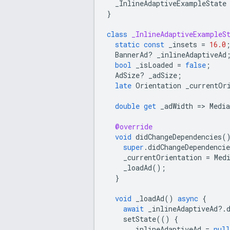
_InlineAdaptiveExampleState
}
class
_InlineAdaptiveExampleS
static
const
_insets
=
16.0
BannerAd
?
_inlineAdaptiveAd
bool
_isLoaded
=
false
;
AdSize
?
_adSize
;
late
Orientation
_currentOr
double
get
_adWidth
=
>
Medi
@override
void
didChangeDependencies
(
super
.
didChangeDependencie
_currentOrientation
=
Med
_loadAd
();
}
void
_loadAd
()
async
{
await
_inlineAdaptiveAd
?
.
setState
(()
{
_inlineAdaptiveAd
=
null