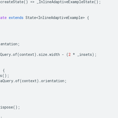
createState
()
=
>
_InlineAdaptiveExampleState
();
tate
extends
State<InlineAdaptiveExample>
{
;
;
ientation
;
aQuery
.
of
(
context
).
size
.
width
-
(
2
*
_insets
);
)
{
s
();
iaQuery
.
of
(
context
).
orientation
;
dispose
();
;