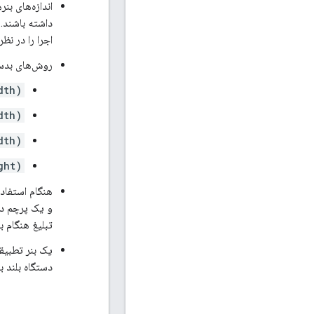
اندازه‌های ب
داشته باشند.
اجرا را در نظر
روش‌های بدست 
dth)
dth)
dth)
ght)
هنگام استفاده از APIهای بنر تطبیقی ​
و یک پرچم درون‌خطی ب
تبلیغ هنگام 
یک بنر تطبیق
دستگاه بلند باشد یا بسته به 