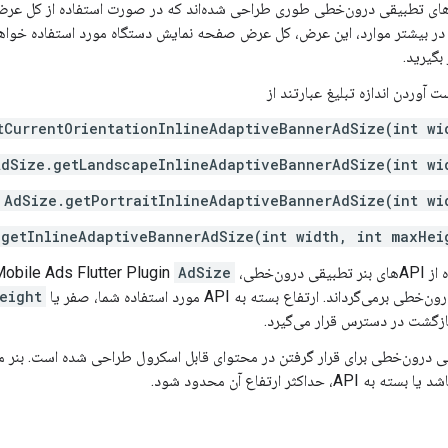
نرهای تطبیقی ​​درون‌خطی طوری طراحی شده‌اند که در صورت استفاده از کل عرض
 در بیشتر موارد، این عرض، کل عرض صفحه نمایش دستگاه مورد استفاده خواهد ب
 بگیرید.
آوردن اندازه تبلیغ عبارتند از
tCurrentOrientationInlineAdaptiveBannerAdSize(int wi
AdSize.getLandscapeInlineAdaptiveBannerAdSize(int wi
AdSize.getPortraitInlineAdaptiveBannerAdSize(int wi
.getInlineAdaptiveBannerAdSize(int width, int maxHei
​درون‌خطی،
AdSize
obile Ads Flutter Plugin
رمی‌گرداند. ارتفاع بسته به API مورد استفاده شما، صفر یا
eight
بازگشت در دسترس قرار می‌گیرد.
ی ​​درون‌خطی برای قرار گرفتن در محتوای قابل اسکرول طراحی شده است. بنر می
API، حداکثر ارتفاع آن محدود شود.