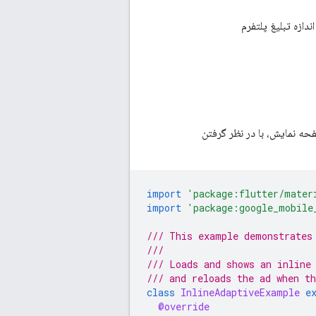
ندازه تبلیغ پلتفرم
حه نمایش، با در نظر گرفتن
import
'package:flutter/mater
import
'package:google_mobile
/// This example demonstrates
///
/// Loads and shows an inline
/// and reloads the ad when t
class
InlineAdaptiveExample
e
@override