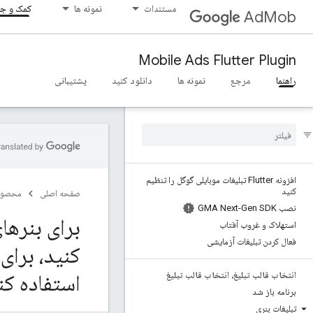
مستندات
نمونه ها
کمک و جا
AdMob
Mobile Ads Flutter Plugin
راهنما
مرجع
نمونه ها
دانلود کنید
پشتیبانی
افزونه Flutter تبلیغات موبایلی گوگل را تنظیم
کنید
صفحه اصلی
محصول
نصب GMA Next-Gen SDK
برای بنرها
استهلاک و غروب آفتاب
فعال کردن تبلیغات آزمایشی
کنید، برای
استفاده کن
انتخاب قالب تبلیغ، انتخاب قالب تبلیغ
برنامه باز شد
تبلیغات بنری