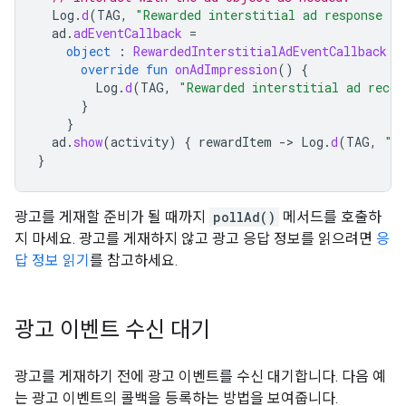
Log
.
d
(
TAG
,
"Rewarded interstitial ad response in
ad
.
adEventCallback
=
object
:
RewardedInterstitialAdEventCallback
{
override
fun
onAdImpression
()
{
Log
.
d
(
TAG
,
"Rewarded interstitial ad recor
}
}
ad
.
show
(
activity
)
{
rewardItem
-
>
Log
.
d
(
TAG
,
"U
}
광고를 게재할 준비가 될 때까지
pollAd()
메서드를 호출하
지 마세요. 광고를 게재하지 않고 광고 응답 정보를 읽으려면
응
답 정보 읽기
를 참고하세요.
광고 이벤트 수신 대기
광고를 게재하기 전에 광고 이벤트를 수신 대기합니다. 다음 예
는 광고 이벤트의 콜백을 등록하는 방법을 보여줍니다.