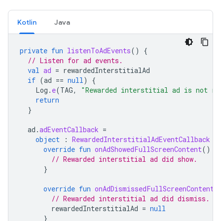
Kotlin
Java
private
fun
listenToAdEvents
()
{
// Listen for ad events.
val
ad
=
rewardedInterstitialAd
if
(
ad
==
null
)
{
Log
.
e
(
TAG
,
"Rewarded interstitial ad is not re
return
}
ad
.
adEventCallback
=
object
:
RewardedInterstitialAdEventCallback
{
override
fun
onAdShowedFullScreenContent
()
{
// Rewarded interstitial ad did show.
}
override
fun
onAdDismissedFullScreenContent
(
// Rewarded interstitial ad did dismiss.
rewardedInterstitialAd
=
null
}