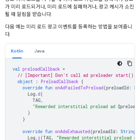
가 미리 로드되거나, 미리 로드에 실패하거나, 광고 캐시가 소진
될 때 알림을 받습니다.
다음 예는 미리 로드 광고 이벤트를 등록하는 방법을 보여줍니
다.
Kotlin
Java
val
preloadCallback
=
// [Important] Don't call ad preloader start() o
object
:
PreloadCallback
{
override
fun
onAdFailedToPreload
(
preloadId
:
St
Log
.
d
(
TAG
,
"Rewarded interstitial preload ad 
$
preload
)
}
override
fun
onAdsExhausted
(
preloadId
:
String
)
Log
.
i
(
TAG
,
"Rewarded interstitial preload ad