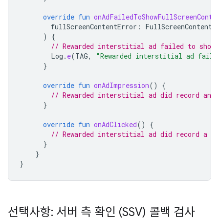
override
fun
onAdFailedToShowFullScreenConte
fullScreenContentError
:
FullScreenContentE
)
{
// Rewarded interstitial ad failed to show.
Log
.
e
(
TAG
,
"Rewarded interstitial ad faile
}
override
fun
onAdImpression
()
{
// Rewarded interstitial ad did record an 
}
override
fun
onAdClicked
()
{
// Rewarded interstitial ad did record a cl
}
}
}
선택사항: 서버 측 확인 (SSV) 콜백 검사