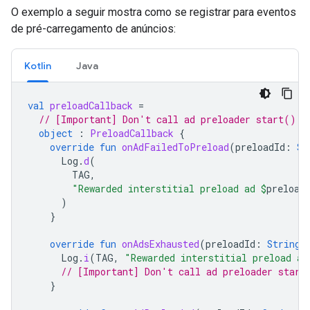
O exemplo a seguir mostra como se registrar para eventos
de pré-carregamento de anúncios:
Kotlin
Java
val
preloadCallback
=
// [Important] Don't call ad preloader start() o
object
:
PreloadCallback
{
override
fun
onAdFailedToPreload
(
preloadId
:
St
Log
.
d
(
TAG
,
"Rewarded interstitial preload ad 
$
preload
)
}
override
fun
onAdsExhausted
(
preloadId
:
String
)
Log
.
i
(
TAG
,
"Rewarded interstitial preload ad
// [Important] Don't call ad preloader start
}