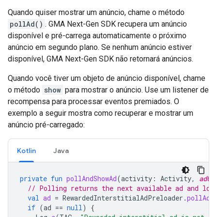
Quando quiser mostrar um anúncio, chame o método
pollAd()
.
GMA Next-Gen SDK
recupera um anúncio
disponível e pré-carrega automaticamente o próximo
anúncio em segundo plano. Se nenhum anúncio estiver
disponível,
GMA Next-Gen SDK
não retornará anúncios.
Quando você tiver um objeto de anúncio disponível, chame
o método
show
para mostrar o anúncio. Use um listener de
recompensa para processar eventos premiados. O
exemplo a seguir mostra como recuperar e mostrar um
anúncio pré-carregado:
Kotlin
Java
private
fun
pollAndShowAd
(
activity
:
Activity
,
adUn
// Polling returns the next available ad and loa
val
ad
=
RewardedInterstitialAdPreloader
.
pollAd
(
if
(
ad
==
null
)
{