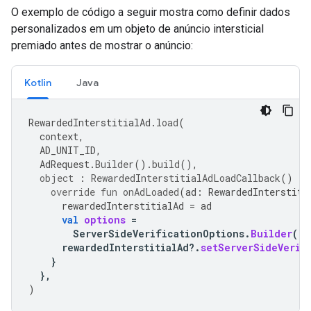
O exemplo de código a seguir mostra como definir dados
personalizados em um objeto de anúncio intersticial
premiado antes de mostrar o anúncio:
Kotlin
Java
RewardedInterstitialAd
.
load
(
context
,
AD_UNIT_ID
,
AdRequest
.
Builder
().
build
(),
object
:
RewardedInterstitialAdLoadCallback
()
{
override
fun
onAdLoaded
(
ad
:
RewardedInterstiti
rewardedInterstitialAd
=
ad
val
options
=
ServerSideVerificationOptions
.
Builder
().
rewardedInterstitialAd
?.
setServerSideVerif
}
},
)