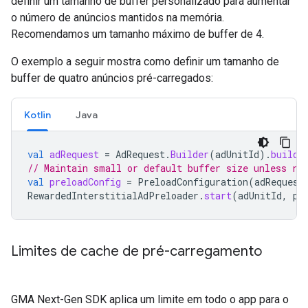
definir um tamanho de buffer personalizado para aumentar
o número de anúncios mantidos na memória.
Recomendamos um tamanho máximo de buffer de 4.
O exemplo a seguir mostra como definir um tamanho de
buffer de quatro anúncios pré-carregados:
Kotlin
Java
val
adRequest
=
AdRequest
.
Builder
(
adUnitId
).
build
(
// Maintain small or default buffer size unless ra
val
preloadConfig
=
PreloadConfiguration
(
adRequest
RewardedInterstitialAdPreloader
.
start
(
adUnitId
,
pr
Limites de cache de pré-carregamento
GMA Next-Gen SDK
aplica um limite em todo o app para o