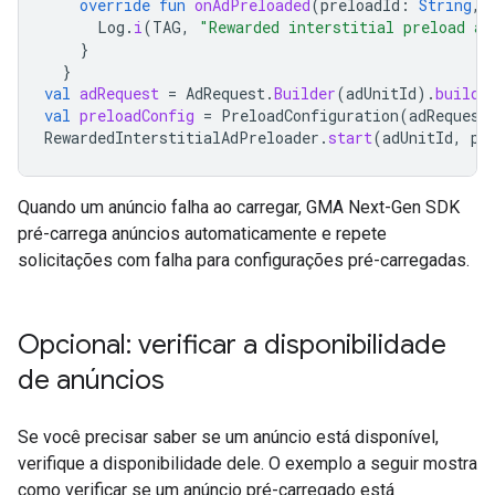
override
fun
onAdPreloaded
(
preloadId
:
String
,
Log
.
i
(
TAG
,
"Rewarded interstitial preload ad
}
}
val
adRequest
=
AdRequest
.
Builder
(
adUnitId
).
build
(
val
preloadConfig
=
PreloadConfiguration
(
adRequest
RewardedInterstitialAdPreloader
.
start
(
adUnitId
,
pr
Quando um anúncio falha ao carregar,
GMA Next-Gen SDK
pré-carrega anúncios automaticamente e repete
solicitações com falha para configurações pré-carregadas.
Opcional: verificar a disponibilidade
de anúncios
Se você precisar saber se um anúncio está disponível,
verifique a disponibilidade dele. O exemplo a seguir mostra
como verificar se um anúncio pré-carregado está