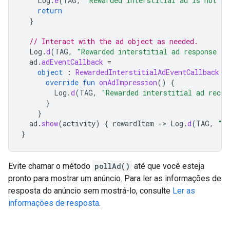
Log
.
e
(
TAG
,
"Rewarded interstitial ad is not av
return
}
// Interact with the ad object as needed.
Log
.
d
(
TAG
,
"Rewarded interstitial ad response in
ad
.
adEventCallback
=
object
:
RewardedInterstitialAdEventCallback
{
override
fun
onAdImpression
()
{
Log
.
d
(
TAG
,
"Rewarded interstitial ad recor
}
}
ad
.
show
(
activity
)
{
rewardItem
-
>
Log
.
d
(
TAG
,
"U
}
Evite chamar o método
pollAd()
até que você esteja
pronto para mostrar um anúncio. Para ler as informações de
resposta do anúncio sem mostrá-lo, consulte
Ler as
informações de resposta
.