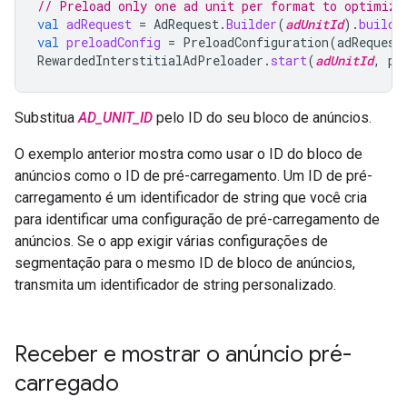
// Preload only one ad unit per format to optimize
val
adRequest
=
AdRequest
.
Builder
(
adUnitId
).
build
(
val
preloadConfig
=
PreloadConfiguration
(
adRequest
RewardedInterstitialAdPreloader
.
start
(
adUnitId
,
pr
Substitua
AD_UNIT_ID
pelo ID do seu bloco de anúncios.
O exemplo anterior mostra como usar o ID do bloco de
anúncios como o ID de pré-carregamento. Um ID de pré-
carregamento é um identificador de string que você cria
para identificar uma configuração de pré-carregamento de
anúncios. Se o app exigir várias configurações de
segmentação para o mesmo ID de bloco de anúncios,
transmita um identificador de string personalizado.
Receber e mostrar o anúncio pré-
carregado