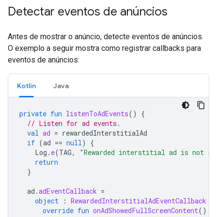
Detectar eventos de anúncios
Antes de mostrar o anúncio, detecte eventos de anúncios.
O exemplo a seguir mostra como registrar callbacks para
eventos de anúncios:
Kotlin
Java
private
fun
listenToAdEvents
()
{
// Listen for ad events.
val
ad
=
rewardedInterstitialAd
if
(
ad
==
null
)
{
Log
.
e
(
TAG
,
"Rewarded interstitial ad is not re
return
}
ad
.
adEventCallback
=
object
:
RewardedInterstitialAdEventCallback
{
override
fun
onAdShowedFullScreenContent
()
{