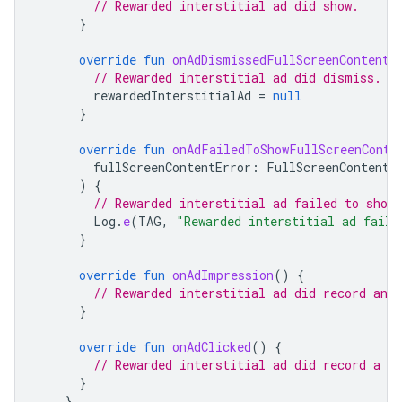
// Rewarded interstitial ad did show.
}
override
fun
onAdDismissedFullScreenContent
(
// Rewarded interstitial ad did dismiss.
rewardedInterstitialAd
=
null
}
override
fun
onAdFailedToShowFullScreenConte
fullScreenContentError
:
FullScreenContentE
)
{
// Rewarded interstitial ad failed to show.
Log
.
e
(
TAG
,
"Rewarded interstitial ad faile
}
override
fun
onAdImpression
()
{
// Rewarded interstitial ad did record an 
}
override
fun
onAdClicked
()
{
// Rewarded interstitial ad did record a cl
}
}