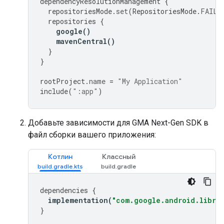
dependencyResolutionManagement
{
repositoriesMode
.
set
(
RepositoriesMode
.
FAIL_
repositories
{
google
()
mavenCentral
()
}
}
rootProject
.
name
=
"My Application"
include
(
":app"
)
Добавьте зависимости для
GMA Next-Gen SDK
в
файл сборки вашего приложения:
Котлин
Классный
dependencies
{
implementation
(
"com.google.android.librar
}