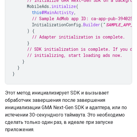
// Initialize 
GMA Next-Gen SDK
 on a backgrou
MobileAds
.
initialize
(
this
@MainActivity
,
// Sample AdMob app ID: ca-app-pub-3940256
InitializationConfig
.
Builder
(
"
SAMPLE_APP_I
)
{
// Adapter initialization is complete.
}
// SDK initialization is complete. If you do
// initializing, start loading ads now.
}
}
}
Этот метод инициализирует SDK и вызывает
обработчик завершения после завершения
инициализации
GMA Next-Gen SDK
и адаптера, или по
истечении 30-секундного таймаута. Это необходимо
сделать только один раз, в идеале при запуске
приложения.