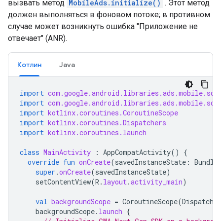
вызвать метод
MobileAds.initialize()
. Этот метод
должен выполняться в фоновом потоке; в противном
случае может возникнуть ошибка "Приложение не
отвечает" (ANR).
Котлин
Java
import
com.google.android.libraries.ads.mobile.sdk
import
com.google.android.libraries.ads.mobile.sdk
import
kotlinx.coroutines.CoroutineScope
import
kotlinx.coroutines.Dispatchers
import
kotlinx.coroutines.launch
class
MainActivity
:
AppCompatActivity
()
{
override
fun
onCreate
(
savedInstanceState
:
Bundle
super
.
onCreate
(
savedInstanceState
)
setContentView
(
R
.
layout
.
activity_main
)
val
backgroundScope
=
CoroutineScope
(
Dispatche
backgroundScope
.
launch
{