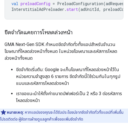
val
preloadConfig
=
PreloadConfiguration
(
adRequest
InterstitialAdPreloader
.
start
(
adUnitId
,
preloadCon
ขีดจำกัดแคชการโหลดล่วงหน้า
GMA Next-Gen SDK
กำหนดขีดจำกัดทั่วทั้งแอปสำหรับจำนวน
โฆษณาที่โหลดล่วงหน้าทั้งหมด ในหน่วยโฆษณาและรหัสการโหลด
ล่วงหน้าทั้งหมด
ขีดจำกัดเริ่มต้น: Google จะเก็บโฆษณาที่โหลดล่วงหน้าไว้ใน
หน่วยความจำสูงสุด 6 รายการ ขีดจำกัดนี้ใช้ร่วมกันในทุกรูป
แบบและรหัสการโหลดล่วงหน้า
เราขอแนะนำให้ตั้งค่าขนาดบัฟเฟอร์เป็น 2 หรือ 3 ต่อรหัสการ
โหลดล่วงหน้า
หมายเหตุ:
หากแอปของคุณจะได้รับประโยชน์จากขีดจำกัดทั่วทั้งแอปที่เพิ่มขึ้น
โปรดติดต่อ ผู้จัดการฝ่ายดูแลลูกค้าเพื่อขอเพิ่มขีดจำกัด