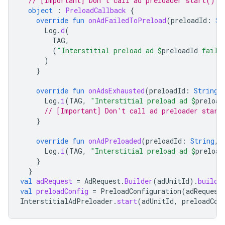
// [Important] Don't call ad preloader start() o
object
:
PreloadCallback
{
override
fun
onAdFailedToPreload
(
preloadId
:
St
Log
.
d
(
TAG
,
(
"Interstitial preload ad 
$
preloadId
 faile
)
}
override
fun
onAdsExhausted
(
preloadId
:
String
)
Log
.
i
(
TAG
,
"Interstitial preload ad 
$
preload
// [Important] Don't call ad preloader start
}
override
fun
onAdPreloaded
(
preloadId
:
String
,
Log
.
i
(
TAG
,
"Interstitial preload ad 
$
preload
}
}
val
adRequest
=
AdRequest
.
Builder
(
adUnitId
).
build
(
val
preloadConfig
=
PreloadConfiguration
(
adRequest
InterstitialAdPreloader
.
start
(
adUnitId
,
preloadCon