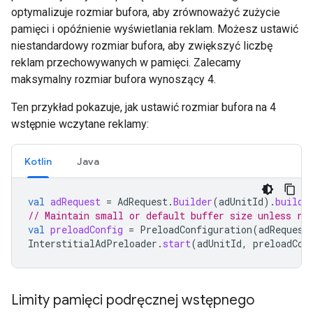
optymalizuje rozmiar bufora, aby zrównoważyć zużycie
pamięci i opóźnienie wyświetlania reklam. Możesz ustawić
niestandardowy rozmiar bufora, aby zwiększyć liczbę
reklam przechowywanych w pamięci. Zalecamy
maksymalny rozmiar bufora wynoszący 4.
Ten przykład pokazuje, jak ustawić rozmiar bufora na 4
wstępnie wczytane reklamy:
Kotlin
Java
val
adRequest
=
AdRequest
.
Builder
(
adUnitId
).
build
(
// Maintain small or default buffer size unless ra
val
preloadConfig
=
PreloadConfiguration
(
adRequest
InterstitialAdPreloader
.
start
(
adUnitId
,
preloadCon
Limity pamięci podręcznej wstępnego