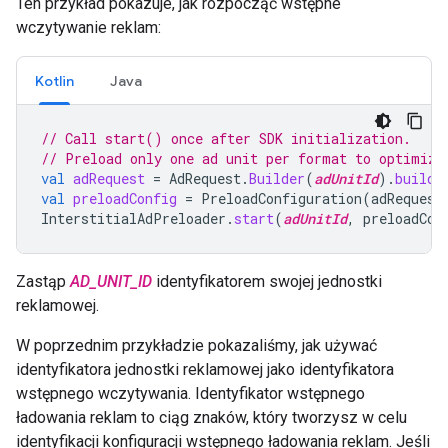
Ten przykład pokazuje, jak rozpocząć wstępne
wczytywanie reklam:
Kotlin
Java
// Call start() once after SDK initialization.
// Preload only one ad unit per format to optimize
val
adRequest
=
AdRequest
.
Builder
(
adUnitId
).
build
(
val
preloadConfig
=
PreloadConfiguration
(
adRequest
InterstitialAdPreloader
.
start
(
adUnitId
,
preloadCon
Zastąp
AD_UNIT_ID
identyfikatorem swojej jednostki
reklamowej.
W poprzednim przykładzie pokazaliśmy, jak używać
identyfikatora jednostki reklamowej jako identyfikatora
wstępnego wczytywania. Identyfikator wstępnego
ładowania reklam to ciąg znaków, który tworzysz w celu
identyfikacji konfiguracji wstępnego ładowania reklam. Jeśli