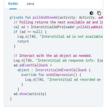
Kotlin
Java
private
fun
pollAndShowAd
(
activity
:
Activity
,
adUn
// Polling returns the next available ad and loa
val
ad
=
InterstitialAdPreloader
.
pollAd
(
adUnitId
if
(
ad
==
null
)
{
Log
.
e
(
TAG
,
"Interstitial ad is not available."
return
}
// Interact with the ad object as needed.
Log
.
d
(
TAG
,
"Interstitial ad response info: 
${
ad
.
ad
.
adEventCallback
=
object
:
InterstitialAdEventCallback
{
override
fun
onAdImpression
()
{
Log
.
d
(
TAG
,
"Interstitial ad recorded an im
}
}
ad
.
show
(
activity
)
}