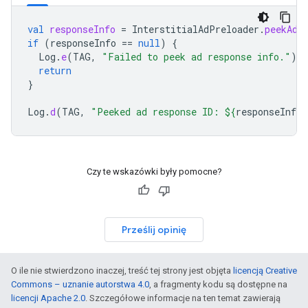
val
responseInfo
=
InterstitialAdPreloader
.
peekAdR
if
(
responseInfo
==
null
)
{
Log
.
e
(
TAG
,
"Failed to peek ad response info."
)
return
}
Log
.
d
(
TAG
,
"Peeked ad response ID: 
${
responseInfo
.
Czy te wskazówki były pomocne?
Prześlij opinię
O ile nie stwierdzono inaczej, treść tej strony jest objęta
licencją Creative
Commons – uznanie autorstwa 4.0
, a fragmenty kodu są dostępne na
licencji Apache 2.0
. Szczegółowe informacje na ten temat zawierają