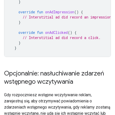
}
override
fun
onAdImpression
()
{
// Interstitial ad did record an impression.
}
override
fun
onAdClicked
()
{
// Interstitial ad did record a click.
}
}
Opcjonalnie: nasłuchiwanie zdarzeń
wstępnego wczytywania
Gdy rozpoczniesz wstępne wczytywanie reklam,
zarejestruj się, aby otrzymywać powiadomienia o
zdarzeniach wstępnego wczytywania, gdy reklamy zostaną
wstępnie wczytane, nie uda się ich wstępnie wczytać lub