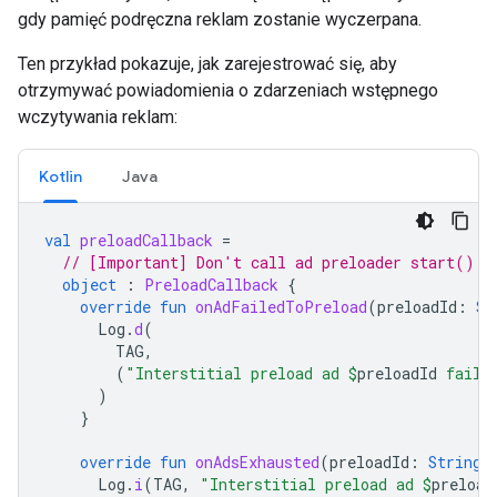
gdy pamięć podręczna reklam zostanie wyczerpana.
Ten przykład pokazuje, jak zarejestrować się, aby
otrzymywać powiadomienia o zdarzeniach wstępnego
wczytywania reklam:
Kotlin
Java
val
preloadCallback
=
// [Important] Don't call ad preloader start() o
object
:
PreloadCallback
{
override
fun
onAdFailedToPreload
(
preloadId
:
St
Log
.
d
(
TAG
,
(
"Interstitial preload ad 
$
preloadId
 faile
)
}
override
fun
onAdsExhausted
(
preloadId
:
String
)
Log
.
i
(
TAG
,
"Interstitial preload ad 
$
preload