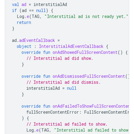
val
ad
=
interstitialAd
if
(
ad
==
null
)
{
Log
.
e
(
TAG
,
"Interstitial ad is not ready yet."
)
return
}
ad
.
adEventCallback
=
object
:
InterstitialAdEventCallback
{
override
fun
onAdShowedFullScreenContent
()
{
// Interstitial ad did show.
}
override
fun
onAdDismissedFullScreenContent
()
// Interstitial ad did dismiss.
interstitialAd
=
null
}
override
fun
onAdFailedToShowFullScreenContent
fullScreenContentError
:
FullScreenContentErr
)
{
// Interstitial ad failed to show.
Log
.
e
(
TAG
,
"Interstitial ad failed to show: 