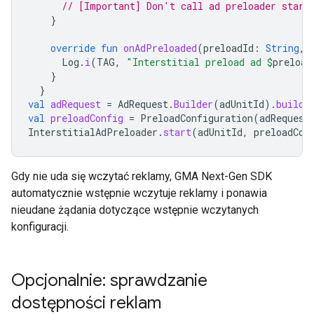
// [Important] Don't call ad preloader start
}
override
fun
onAdPreloaded
(
preloadId
:
String
,
Log
.
i
(
TAG
,
"Interstitial preload ad 
$
preload
}
}
val
adRequest
=
AdRequest
.
Builder
(
adUnitId
).
build
(
val
preloadConfig
=
PreloadConfiguration
(
adRequest
InterstitialAdPreloader
.
start
(
adUnitId
,
preloadCon
Gdy nie uda się wczytać reklamy,
GMA Next-Gen SDK
automatycznie wstępnie wczytuje reklamy i ponawia
nieudane żądania dotyczące wstępnie wczytanych
konfiguracji.
Opcjonalnie: sprawdzanie
dostępności reklam