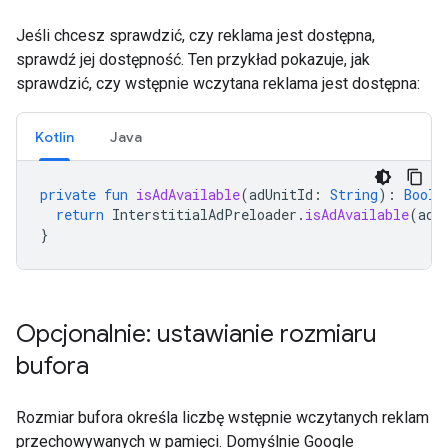
Jeśli chcesz sprawdzić, czy reklama jest dostępna,
sprawdź jej dostępność. Ten przykład pokazuje, jak
sprawdzić, czy wstępnie wczytana reklama jest dostępna:
Kotlin
Java
private
fun
isAdAvailable
(
adUnitId
:
String
):
Boole
return
InterstitialAdPreloader
.
isAdAvailable
(
adU
}
Opcjonalnie: ustawianie rozmiaru
bufora
Rozmiar bufora określa liczbę wstępnie wczytanych reklam
przechowywanych w pamięci. Domyślnie Google