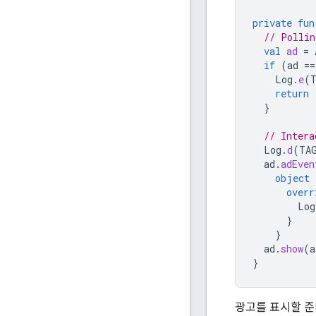
private
fun
// Pollin
val
ad
=
if
(
ad
==
Log
.
e
(
return
}
// Intera
Log
.
d
(
TA
ad
.
adEven
object
overr
Log
}
}
ad
.
show
(
a
}
광고를 표시할 준