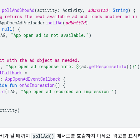
pollAndShowAd
(
activity
:
Activity
,
adUnitId
:
String
)
{
g returns the next available ad and loads another ad in 
AppOpenAdPreloader
.
pollAd
(
adUnitId
)
null
)
{
TAG
,
"App open ad is not available."
)
ct with the ad object as needed.
G
,
"App open ad response info: 
${
ad
.
getResponseInfo
()
}
"
)
tCallback
=
:
AppOpenAdEventCallback
{
ide
fun
onAdImpression
()
{
.
d
(
TAG
,
"App open ad recorded an impression."
)
ctivity
)
비가 될 때까지
pollAd()
메서드를 호출하지 마세요. 광고를 표시