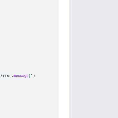
tError
.
message
}
"
)