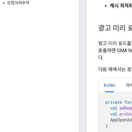
인앱 브라우저
캐시 최적
광고 미리 
광고 미리 로드를
호출하면
GMA N
다.
다음 예에서는 광
Kotlin
자
private
fun
val
adReq
val
prelo
AppOpenAd
}