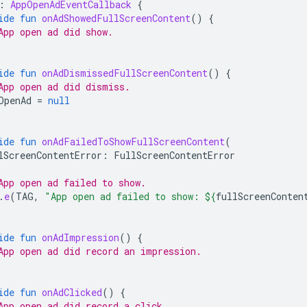
:
AppOpenAdEventCallback
{
ide
fun
onAdShowedFullScreenContent
()
{
App open ad did show.
ide
fun
onAdDismissedFullScreenContent
()
{
App open ad did dismiss.
OpenAd
=
null
ide
fun
onAdFailedToShowFullScreenContent
(
lScreenContentError
:
FullScreenContentError
App open ad failed to show.
.
e
(
TAG
,
"App open ad failed to show: 
${
fullScreenConten
ide
fun
onAdImpression
()
{
App open ad did record an impression.
ide
fun
onAdClicked
()
{
App open ad did record a click.