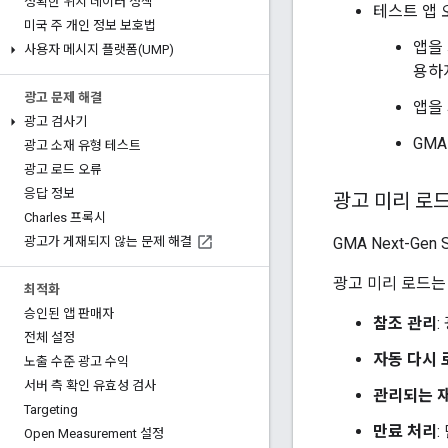
정확한 위치 데이터 정책
테스트 앱 
미국 주 개인 정보 보호법
앱을 
사용자 메시지 플랫폼(UMP)
용하지
광고 문제 해결
앱을 
광고 검사기
GMA 
광고 소재 유형 테스트
광고 로드 오류
응답 정보
광고 미리 로
Charles 프록시
GMA Next-Gen 
광고가 게재되지 않는 문제 해결
광고 미리 로드는
최적화
승인된 앱 판매자
참조 관리
전체 설정
자동 다시 
노출 수준 광고 수익
서버 측 확인 유효성 검사
관리되는 
Targeting
만료 처리
Open Measurement 설정