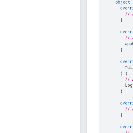
object
overr
// 
}
overr
// 
app
}
overr
ful
)
{
// 
Log
}
overr
// 
}
overr
// 