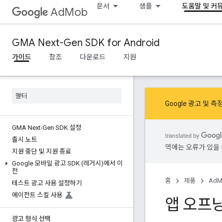
문서
샘플
도움말 및 커
AdMob
GMA Next-Gen SDK for Android
가이드
참조
다운로드
지원
Google 광고 및 
GMA Next-Gen SDK 설정
출시 노트
역에는 오류가 있을 
지원 중단 및 지원 종료
Google 모바일 광고 SDK (레거시)에서 이
전
홈
제품
AdM
테스트 광고 사용 설정하기
에이전트 스킬 사용
앱 오프닝
광고 형식 선택