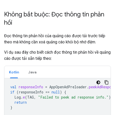
Không bắt buộc: Đọc thông tin phản
hồi
Đọc thông tin phản hồi của quảng cáo được tải trước tiếp
theo mà không cần xoá quảng cáo khỏi bộ nhớ đệm.
Ví dụ sau đây cho biết cách đọc thông tin phản hồi về quảng
cáo được tải sẵn tiếp theo:
Kotlin
Java
val
responseInfo
=
AppOpenAdPreloader
.
peekAdRespon
if
(
responseInfo
==
null
)
{
Log
.
e
(
TAG
,
"Failed to peek ad response info."
)
return
}