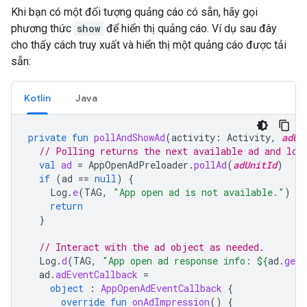
Khi bạn có một đối tượng quảng cáo có sẵn, hãy gọi
phương thức
show
để hiển thị quảng cáo. Ví dụ sau đây
cho thấy cách truy xuất và hiển thị một quảng cáo được tải
sẵn:
Kotlin
Java
private
fun
pollAndShowAd
(
activity
:
Activity
,
adUn
// Polling returns the next available ad and loa
val
ad
=
AppOpenAdPreloader
.
pollAd
(
adUnitId
)
if
(
ad
==
null
)
{
Log
.
e
(
TAG
,
"App open ad is not available."
)
return
}
// Interact with the ad object as needed.
Log
.
d
(
TAG
,
"App open ad response info: 
${
ad
.
getR
ad
.
adEventCallback
=
object
:
AppOpenAdEventCallback
{
override
fun
onAdImpression
()
{