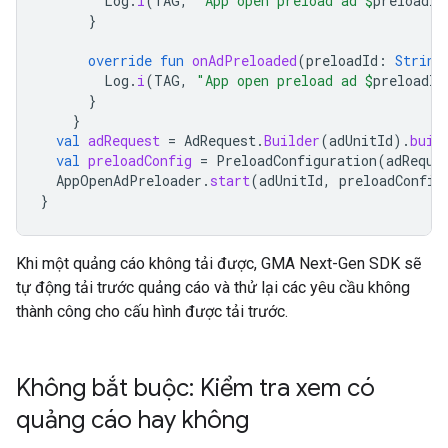
Log
.
i
(
TAG
,
"App open preload ad 
$
preloadId
}
override
fun
onAdPreloaded
(
preloadId
:
String
Log
.
i
(
TAG
,
"App open preload ad 
$
preloadId
}
}
val
adRequest
=
AdRequest
.
Builder
(
adUnitId
).
buil
val
preloadConfig
=
PreloadConfiguration
(
adReque
AppOpenAdPreloader
.
start
(
adUnitId
,
preloadConfig
}
Khi một quảng cáo không tải được,
GMA Next-Gen SDK
sẽ
tự động tải trước quảng cáo và thử lại các yêu cầu không
thành công cho cấu hình được tải trước.
Không bắt buộc: Kiểm tra xem có
quảng cáo hay không