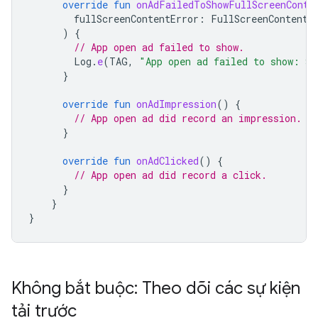
override
fun
onAdFailedToShowFullScreenConte
fullScreenContentError
:
FullScreenContentE
)
{
// App open ad failed to show.
Log
.
e
(
TAG
,
"App open ad failed to show: 
${
}
override
fun
onAdImpression
()
{
// App open ad did record an impression.
}
override
fun
onAdClicked
()
{
// App open ad did record a click.
}
}
}
Không bắt buộc: Theo dõi các sự kiện
tải trước