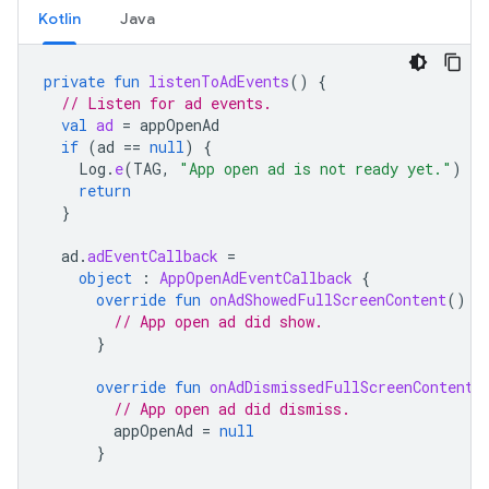
Kotlin
Java
private
fun
listenToAdEvents
()
{
// Listen for ad events.
val
ad
=
appOpenAd
if
(
ad
==
null
)
{
Log
.
e
(
TAG
,
"App open ad is not ready yet."
)
return
}
ad
.
adEventCallback
=
object
:
AppOpenAdEventCallback
{
override
fun
onAdShowedFullScreenContent
()
{
// App open ad did show.
}
override
fun
onAdDismissedFullScreenContent
(
// App open ad did dismiss.
appOpenAd
=
null
}