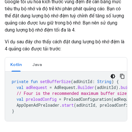
Google tối ưu hoá kích thước vùng đệm để cân bằng mức
tiêu thụ bộ nhớ và độ trễ khi phân phát quảng cáo. Bạn có
thể đặt dung lượng bộ nhớ đệm tuỳ chỉnh để tăng số lượng
quảng cáo được lưu giữ trong bộ nhớ. Bạn nên sử dụng
dung lượng bộ nhớ đệm tối đa là 4.
Ví dụ sau đây cho thấy cách đặt dung lượng bộ nhớ đệm là
4 quảng cáo được tải trước:
Kotlin
Java
private
fun
setBufferSize
(
adUnitId
:
String
)
{
val
adRequest
=
AdRequest
.
Builder
(
adUnitId
).
buil
// Four is the recommended maximum buffer size.
val
preloadConfig
=
PreloadConfiguration
(
adReque
AppOpenAdPreloader
.
start
(
adUnitId
,
preloadConfig
}