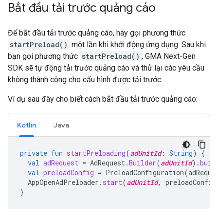
Bắt đầu tải trước quảng cáo
Để bắt đầu tải trước quảng cáo, hãy gọi phương thức
startPreload()
một lần khi khởi động ứng dụng. Sau khi
bạn gọi phương thức
startPreload()
,
GMA Next-Gen
SDK
sẽ tự động tải trước quảng cáo và thử lại các yêu cầu
không thành công cho cấu hình được tải trước.
Ví dụ sau đây cho biết cách bắt đầu tải trước quảng cáo:
Kotlin
Java
private
fun
startPreloading
(
adUnitId
:
String
)
{
val
adRequest
=
AdRequest
.
Builder
(
adUnitId
).
buil
val
preloadConfig
=
PreloadConfiguration
(
adReque
AppOpenAdPreloader
.
start
(
adUnitId
,
preloadConfig
}