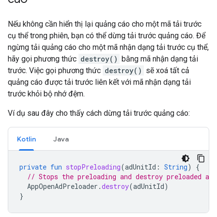
Nếu không cần hiển thị lại quảng cáo cho một mã tải trước
cụ thể trong phiên, bạn có thể dừng tải trước quảng cáo. Để
ngừng tải quảng cáo cho một mã nhận dạng tải trước cụ thể,
hãy gọi phương thức
destroy()
bằng mã nhận dạng tải
trước. Việc gọi phương thức
destroy()
sẽ xoá tất cả
quảng cáo được tải trước liên kết với mã nhận dạng tải
trước khỏi bộ nhớ đệm.
Ví dụ sau đây cho thấy cách dừng tải trước quảng cáo:
Kotlin
Java
private
fun
stopPreloading
(
adUnitId
:
String
)
{
// Stops the preloading and destroy preloaded ads
AppOpenAdPreloader
.
destroy
(
adUnitId
)
}