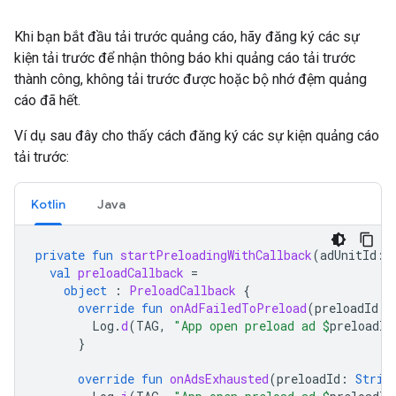
Khi bạn bắt đầu tải trước quảng cáo, hãy đăng ký các sự
kiện tải trước để nhận thông báo khi quảng cáo tải trước
thành công, không tải trước được hoặc bộ nhớ đệm quảng
cáo đã hết.
Ví dụ sau đây cho thấy cách đăng ký các sự kiện quảng cáo
tải trước:
Kotlin
Java
private
fun
startPreloadingWithCallback
(
adUnitId
:
val
preloadCallback
=
object
:
PreloadCallback
{
override
fun
onAdFailedToPreload
(
preloadId
:
Log
.
d
(
TAG
,
"App open preload ad 
$
preloadId
}
override
fun
onAdsExhausted
(
preloadId
:
Strin