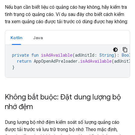
Nếu bạn cần biết liệu có quảng cáo hay không, hãy kiểm tra
tình trạng có quảng cáo. Ví dụ sau đây cho biết cách kiểm
tra xem quảng cáo được tải trước có dùng được hay không:
Kotlin
Java
private
fun
isAdAvailable
(
adUnitId
:
String
):
Boole
return
AppOpenAdPreloader
.
isAdAvailable
(
adUnitId
}
Không bắt buộc: Đặt dung lượng bộ
nhớ đệm
Dung lượng bộ nhớ đệm kiểm soát số lượng quảng cáo
được tải trước và lưu trữ trong bộ nhớ. Theo mặc định,