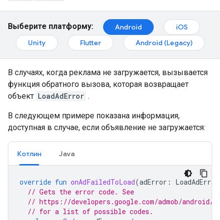
Выберите платформу:
Android
iOS
Unity
Flutter
Android (Legacy)
В случаях, когда реклама не загружается, вызывается
функция обратного вызова, которая возвращает
объект
LoadAdError
.
В следующем примере показана информация,
доступная в случае, если объявление не загружается:
Котлин
Java
override
fun
onAdFailedToLoad
(
adError
:
LoadAdError
// Gets the error code. See
// https://developers.google.com/admob/android/e
// for a list of possible codes.