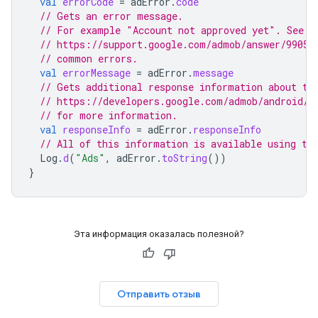
val
errorCode
=
adError
.
code
// Gets an error message.
// For example "Account not approved yet". See
// https://support.google.com/admob/answer/99051
// common errors.
val
errorMessage
=
adError
.
message
// Gets additional response information about th
// https://developers.google.com/admob/android/n
// for more information.
val
responseInfo
=
adError
.
responseInfo
// All of this information is available using th
Log
.
d
(
"Ads"
,
adError
.
toString
())
}
Эта информация оказалась полезной?
Отправить отзыв