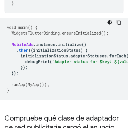
}
void
 main
()
{
WidgetsFlutterBinding
.
ensureInitialized
();
MobileAds
.
instance
.
initialize
()
.
then
((
initializationStatus
)
{
      initializationStatus
.
adapterStatuses
.
forEach
        debugPrint
(
'Adapter status for $key: ${val
});
});
  runApp
(
MyApp
());
}
Compruebe qué clase de adaptador
de red publicitaria cargó el anuncio
.