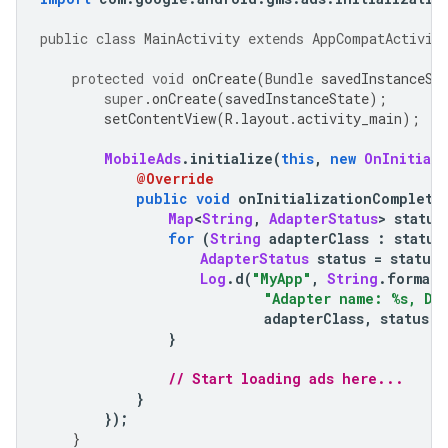
public
class
MainActivity
extends
AppCompatActivit
protected
void
 onCreate
(
Bundle
 savedInstanceSt
super
.
onCreate
(
savedInstanceState
);
        setContentView
(
R
.
layout
.
activity_main
);
MobileAds
.
initialize
(
this
,
new
OnInitial
@Override
public
void
 onInitializationComplete
Map
<
String
,
AdapterStatus
>
 status
for
(
String
 adapterClass 
:
 status
AdapterStatus
 status 
=
 status
Log
.
d
(
"MyApp"
,
String
.
format
(
"Adapter name: %s, De
                            adapterClass
,
 status
.
g
}
// Start loading ads here...
}
});
}