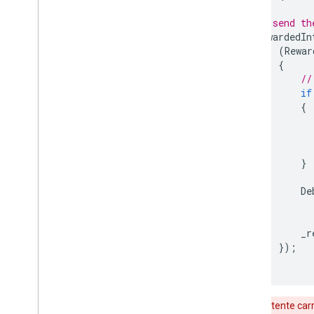
// send th
RewardedIn
(
Rewar
{
//
if
{
}
De
_r
});
}
Aviso
:
não tente car