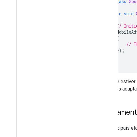
public
class
Goo
Receita de publicidade no nível da
{
impressão
public
void
Verificação do lado do servidor
{
Segmentação
// Initi
MobileAd
{
// T
});
}
}
Se você estiver 
todos os adapta
Implemen
As principais et