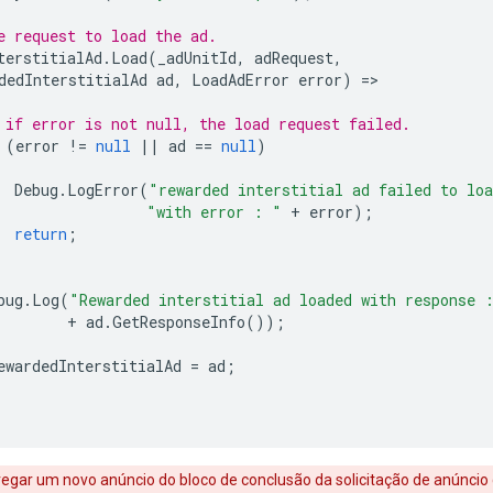
e request to load the ad.
terstitialAd
.
Load
(
_adUnitId
,
adRequest
,
dedInterstitialAd
ad
,
LoadAdError
error
)
=
 if error is not null, the load request failed.
(
error
!=
null
||
ad
==
null
)
Debug
.
LogError
(
"rewarded interstitial ad failed to lo
"with error : "
+
error
);
return
;
bug
.
Log
(
"Rewarded interstitial ad loaded with response 
+
ad
.
GetResponseInfo
());
ewardedInterstitialAd
=
ad
;
regar um novo anúncio do bloco de conclusão da solicitação de anúncio