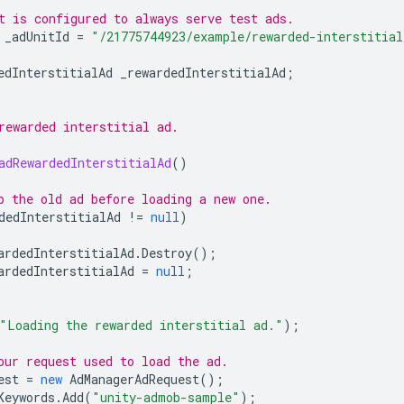
t is configured to always serve test ads.
_adUnitId
=
"/21775744923/example/rewarded-interstitial
edInterstitialAd
_rewardedInterstitialAd
;
rewarded interstitial ad.
adRewardedInterstitialAd
()
p the old ad before loading a new one.
dedInterstitialAd
!=
null
)
ardedInterstitialAd
.
Destroy
();
ardedInterstitialAd
=
null
;
"Loading the rewarded interstitial ad."
);
our request used to load the ad.
est
=
new
AdManagerAdRequest
();
Keywords
.
Add
(
"unity-admob-sample"
);