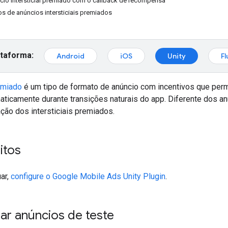
cio intersticial premiado com o callback de recompensa
os de anúncios intersticiais premiados
ataforma:
Android
iOS
Unity
Fl
remiado
é um tipo de formato de anúncio com incentivos que pe
ticamente durante transições naturais do app. Diferente dos a
zação dos intersticiais premiados.
itos
ar,
configure o
Google Mobile Ads Unity Plugin
.
ar anúncios de teste