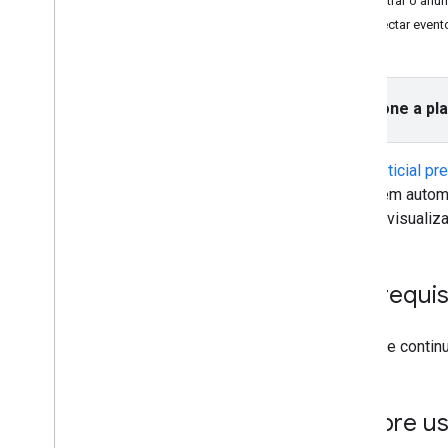
Mostrar o anún
Instalar o SDK do GMA Next-Gen
Detectar event
Escolher um formato de anúncio
Abertura do app
Selecione a pl
Banner
Intersticial
Sobreposição nativa
O
intersticial p
Nativo (descontinuado)
aparecem automa
Premiado
ativar a visuali
Intersticial premiado
Integrar a mediação
Pré-requis
Configurar a mediação
Escolher origens de anúncios
Antes de continu
Integrar origens de anúncios
Resolver problemas com lances
Criar eventos personalizados
Sempre us