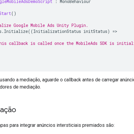
gleMobileAdsDemoScript
:
MonoBehaviour
Start
()
alize 
Google Mobile Ads Unity Plugin
.
s
.
Initialize
((
InitializationStatus
initStatus
)
=
his callback is called once the MobileAds SDK is initial
usando a mediação, aguarde o callback antes de carregar anúncio
dores de mediação.
tação
apas para integrar anúncios intersticiais premiados são: