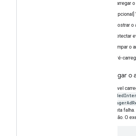
Carregar o
[Opcional]
Mostrar o 
Detectar e
Limpar o a
Pré-carreg
Carregar o a
É possível carr
RewardedInte
AdManagerAdR
apresenta falha.
conclusão. O ex