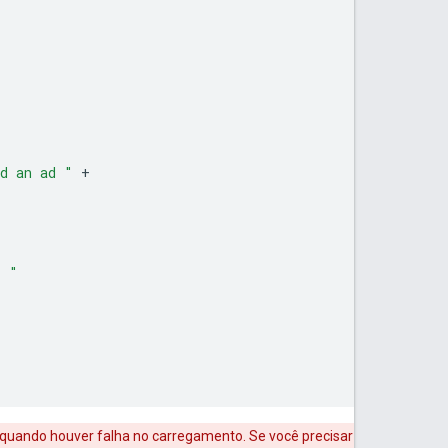
ad an ad "
+
: "
 quando houver falha no carregamento. Se você precisar