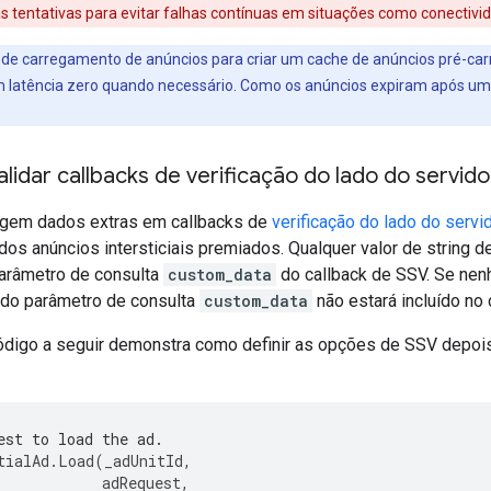
vas tentativas para evitar falhas contínuas em situações como conectivi
de carregamento de anúncios para criar um cache de anúncios pré-car
 latência zero quando necessário. Como os anúncios expiram após um
alidar callbacks de verificação do lado do servido
igem dados extras em callbacks de
verificação do lado do servi
os anúncios intersticiais premiados. Qualquer valor de string 
parâmetro de consulta
custom_data
do callback de SSV. Se nen
r do parâmetro de consulta
custom_data
não estará incluído no 
digo a seguir demonstra como definir as opções de SSV depois 
est to load the ad.
tialAd
.
Load
(
_adUnitId
,
adRequest
,