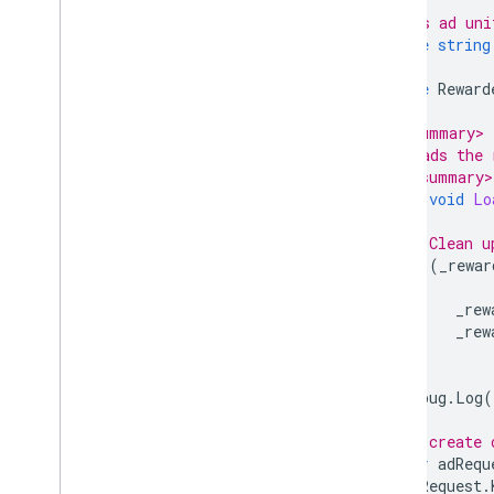
// This ad uni
private
string
private
Reward
/// <summary>
/// Loads the 
/// </summary>
public
void
Lo
{
// Clean u
if
(
_rewar
{
_rew
_rew
}
Debug
.
Log
(
// create 
var
adRequ
adRequest
.