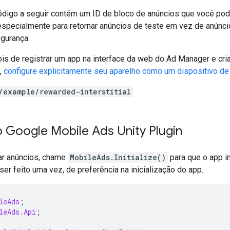
digo a seguir contém um ID de bloco de anúncios que você pode u
 especialmente para retornar anúncios de teste em vez de anúnci
egurança.
is de registrar um app na interface da web do Ad Manager e cri
,
configure explicitamente seu aparelho como um dispositivo de
/example/rewarded-interstitial
 o
Google Mobile Ads Unity Plugin
ar anúncios, chame
MobileAds.Initialize()
para que o app in
ser feito uma vez, de preferência na inicialização do app.
leAds
;
leAds.Api
;