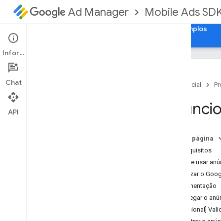
Mobile Ads SD
Ad Manager
Guias
Referência
Fazer download
Exemplos
Informações
Chat
Página inicial
Pr
Configurar o plug-in dos anúncios para
Anúncios
dispositivos móveis do Google para
API
Unity
Descontinuação e desativação
Nesta página
Migrar versões do kit de
desenvolvimento de software (SDK
,
na
Pré-requisitos
sigla em inglês)
Sempre usar anún
Ativar anúncios de teste
Inicializar o Goo
Criar o Unity para Android
Implementação
Resolver erros de tempo de
Carregar o anún
execução da mediação do i
OS
[Opcional] Vali
Otimizar a inicialização e o
carregamento de anúncios