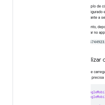
Controlar a privacidade
O exemplo de có
Modos de veiculação de anúncios
foi configurado
Estratégias
que garante a s
Divulgação de dados da App Store
Divulgação de dados do Google Play
No entanto, depo
Leis Estaduais de Privacidade dos EUA
para usar no app
SDK da plataforma de mensagens de
usuários (UMP)
/21775744923
Solucionar problemas com
anúncios
Inicializar
Gerenciar o Ad Inspector
Erros de carregamento de anúncios
Informações da resposta
Antes de carreg
Registrar ID de resposta do anúncio no
Isso só precisa 
Crashlytics
Otimizar
using
GoogleMobi
Pré-carregamento de anúncios
using
GoogleMobi
Configurações globais