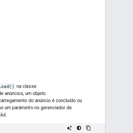
Load()
na classe
e anúncios, um objeto
carregamento do anúncio é concluído ou
mo um parâmetro no gerenciador de
lAd
.