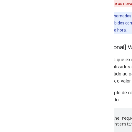
fazer isso, limite as no
Dica
: use chamadas 
possam ser exibidos com
anúncios a cada hora.
[Opcional] V
Os apps que ex
personalizados d
transmitido ao 
definido, o valo
O exemplo de có
carregado.
// send the requ
RewardedIntersti