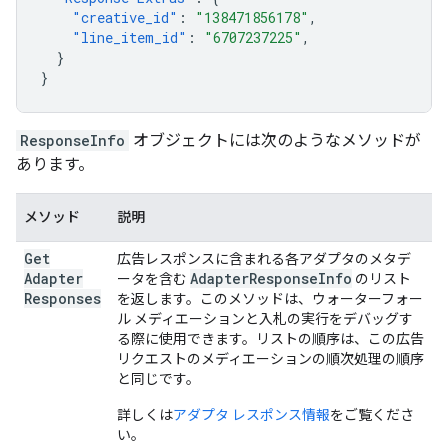
"creative_id"
:
"138471856178"
,
"line_item_id"
:
"6707237225"
,
}
}
ResponseInfo
オブジェクトには次のようなメソッドが
あります。
メソッド
説明
Get
広告レスポンスに含まれる各アダプタのメタデ
Adapter
Adapter
Response
Info
ータを含む
のリスト
Responses
を返します。このメソッドは、ウォーターフォー
ル メディエーションと入札の実行をデバッグす
る際に使用できます。リストの順序は、この広告
リクエストのメディエーションの順次処理の順序
と同じです。
詳しくは
アダプタ レスポンス情報
をご覧くださ
い。