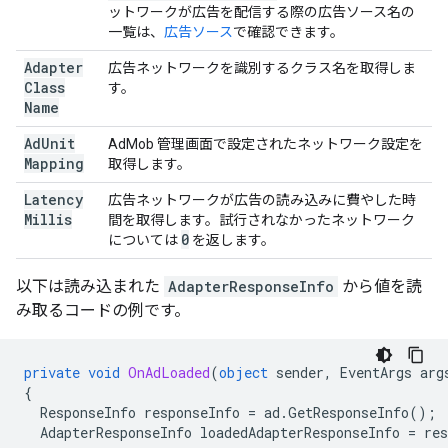
ットワークが広告を配信する際の広告ソース名の
一覧は、
広告ソース
で確認できます。
Adapter
広告ネットワークを識別するクラス名を取得しま
Class
す。
Name
Ad
Unit
AdMob 管理画面で設定されたネットワーク設定を
Mapping
取得します。
Latency
広告ネットワークが広告の読み込みに費やした時
Millis
間を取得します。試行されなかったネットワーク
0
については
を返します。
以下は読み込まれた
AdapterResponseInfo
から値を読
み取るコードの例です。
private
void
OnAdLoaded
(
object
sender
,
EventArgs
arg
{
ResponseInfo
responseInfo
=
ad
.
GetResponseInfo
();
AdapterResponseInfo
loadedAdapterResponseInfo
=
res