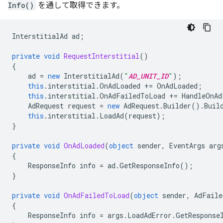
Info()
を通して取得できます。
InterstitialAd
ad
;
private
void
RequestInterstitial
()
{
ad
=
new
InterstitialAd
(
"
AD_UNIT_ID
"
);
this
.
interstitial
.
OnAdLoaded
+=
OnAdLoaded
;
this
.
interstitial
.
OnAdFailedToLoad
+=
HandleOnAd
AdRequest
request
=
new
AdRequest
.
Builder
().
Buil
this
.
interstitial
.
LoadAd
(
request
);
}
private
void
OnAdLoaded
(
object
sender
,
EventArgs
arg
{
ResponseInfo
info
=
ad
.
GetResponseInfo
();
}
private
void
OnAdFailedToLoad
(
object
sender
,
AdFaile
{
ResponseInfo
info
=
args
.
LoadAdError
.
GetResponse