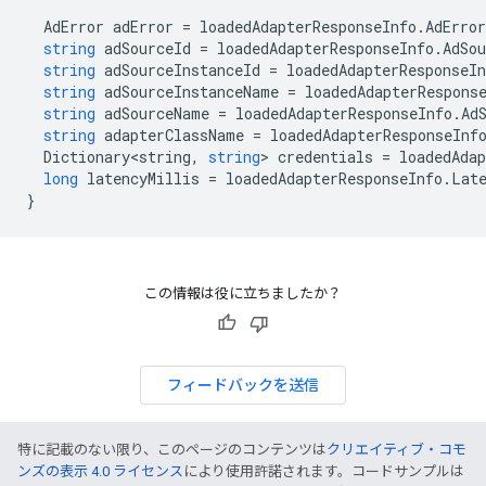
AdError
adError
=
loadedAdapterResponseInfo
.
AdError
string
adSourceId
=
loadedAdapterResponseInfo
.
AdSou
string
adSourceInstanceId
=
loadedAdapterResponseIn
string
adSourceInstanceName
=
loadedAdapterRespons
string
adSourceName
=
loadedAdapterResponseInfo
.
Ad
string
adapterClassName
=
loadedAdapterResponseInf
Dictionary<string
,
string
>
credentials
=
loadedAdap
long
latencyMillis
=
loadedAdapterResponseInfo
.
Lat
}
この情報は役に立ちましたか？
フィードバックを送信
特に記載のない限り、このページのコンテンツは
クリエイティブ・コモ
ンズの表示 4.0 ライセンス
により使用許諾されます。コードサンプルは