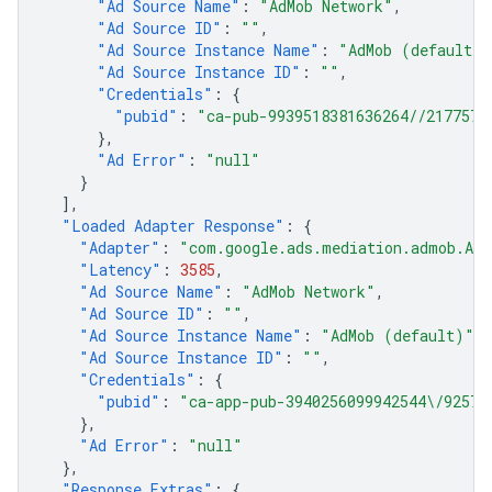
"Ad Source Name"
:
"AdMob Network"
,
"Ad Source ID"
:
""
,
"Ad Source Instance Name"
:
"AdMob (default)"
"Ad Source Instance ID"
:
""
,
"Credentials"
:
{
"pubid"
:
"ca-pub-9939518381636264//2177574
},
"Ad Error"
:
"null"
}
],
"Loaded Adapter Response"
:
{
"Adapter"
:
"com.google.ads.mediation.admob.AdM
"Latency"
:
3585
,
"Ad Source Name"
:
"AdMob Network"
,
"Ad Source ID"
:
""
,
"Ad Source Instance Name"
:
"AdMob (default)"
,
"Ad Source Instance ID"
:
""
,
"Credentials"
:
{
"pubid"
:
"ca-app-pub-3940256099942544\/92573
},
"Ad Error"
:
"null"
},
"Response Extras"
:
{