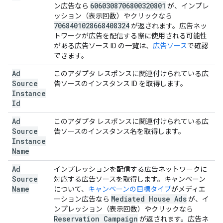
6060308706800320801
ン広告なら
が、インプレ
ッション（表示回数）やクリックなら
7068401028668408324
が返されます。広告ネッ
トワークが広告を配信する際に使用される可能性
がある広告ソース ID の一覧は、
広告ソース
で確認
できます。
Ad
このアダプタ レスポンスに関連付けられている広
Source
告ソースのインスタンス ID を取得します。
Instance
Id
Ad
このアダプタ レスポンスに関連付けられている広
Source
告ソースのインスタンス名を取得します。
Instance
Name
Ad
インプレッションを配信する広告ネットワークに
Source
対応する広告ソースを取得します。キャンペーン
Name
について、
キャンペーンの目標タイプ
がメディエ
Mediated House Ads
ーション広告なら
が、イ
ンプレッション（表示回数）やクリックなら
Reservation Campaign
が返されます。広告ネ