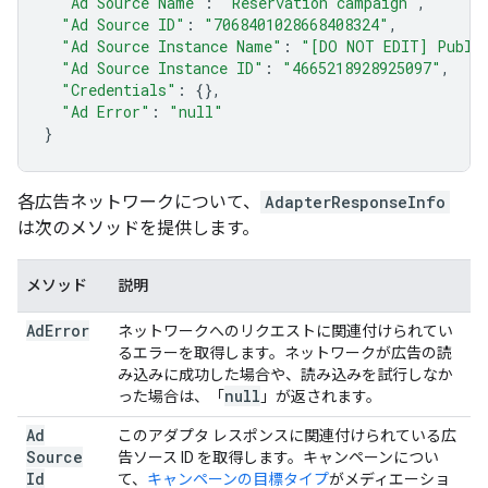
"Ad Source Name"
:
"Reservation campaign"
,
"Ad Source ID"
:
"7068401028668408324"
,
"Ad Source Instance Name"
:
"[DO NOT EDIT] Publis
"Ad Source Instance ID"
:
"4665218928925097"
,
"Credentials"
:
{},
"Ad Error"
:
"null"
}
各広告ネットワークについて、
AdapterResponseInfo
は次のメソッドを提供します。
メソッド
説明
Ad
Error
ネットワークへのリクエストに関連付けられてい
るエラーを取得します。ネットワークが広告の読
み込みに成功した場合や、読み込みを試行しなか
null
った場合は、「
」が返されます。
Ad
このアダプタ レスポンスに関連付けられている広
Source
告ソース ID を取得します。キャンペーンについ
Id
て、
キャンペーンの目標タイプ
がメディエーショ