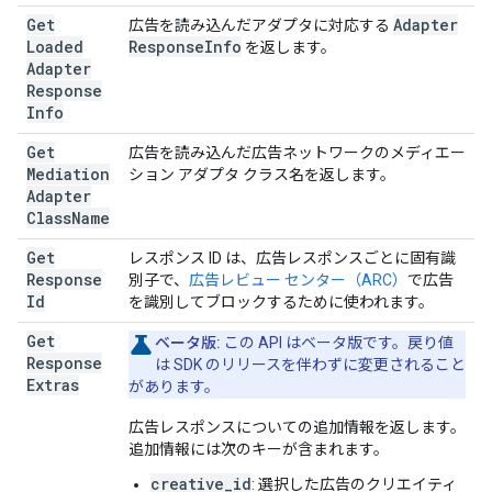
Get
Adapter
広告を読み込んだアダプタに対応する
Loaded
Response
Info
を返します。
Adapter
Response
Info
Get
広告を読み込んだ広告ネットワークのメディエー
Mediation
ション アダプタ クラス名を返します。
Adapter
Class
Name
Get
レスポンス ID は、広告レスポンスごとに固有識
Response
別子で、
広告レビュー センター（ARC）
で広告
Id
を識別してブロックするために使われます。
Get
ベータ版:
この API はベータ版です。戻り値
Response
は SDK のリリースを伴わずに変更されること
Extras
があります。
広告レスポンスについての追加情報を返します。
追加情報には次のキーが含まれます。
creative_id
: 選択した広告のクリエイティ