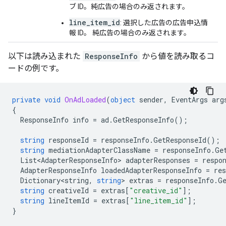
ブ ID。純広告の場合のみ返されます。
line_item_id
: 選択した広告の広告申込情
報 ID。 純広告の場合のみ返されます。
以下は読み込まれた
ResponseInfo
から値を読み取るコ
ードの例です。
private
void
OnAdLoaded
(
object
sender
,
EventArgs
arg
{
ResponseInfo
info
=
ad
.
GetResponseInfo
();
string
responseId
=
responseInfo
.
GetResponseId
();
string
mediationAdapterClassName
=
responseInfo
.
Ge
List<AdapterResponseInfo>
adapterResponses
=
respo
AdapterResponseInfo
loadedAdapterResponseInfo
=
res
Dictionary<string
,
string
>
extras
=
responseInfo
.
G
string
creativeId
=
extras
[
"creative_id"
];
string
lineItemId
=
extras
[
"line_item_id"
];
}