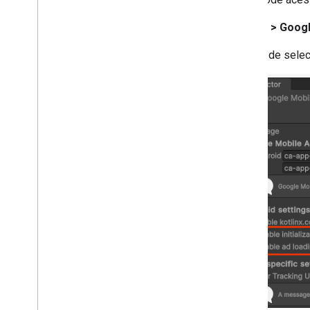
Receita de publicidade no nível da
impressão
Assets > Googl
Verificação do lado do servidor
Segmentação
Depois de seleci