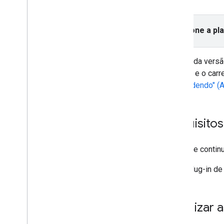
Instalar o SDK do GMA Next-Gen
Selecione a pl
Escolher um formato de anúncio
Abertura do app
Banner
A partir da vers
Intersticial
do SDK e o carr
Sobreposição nativa
respondendo" (
Nativo (descontinuado)
Premiado
Intersticial premiado
Requisitos
Integrar a mediação
Antes de continu
Configurar a mediação
Escolher origens de anúncios
Plug-in de
Integrar origens de anúncios
Resolver problemas com lances
Criar eventos personalizados
Atualizar 