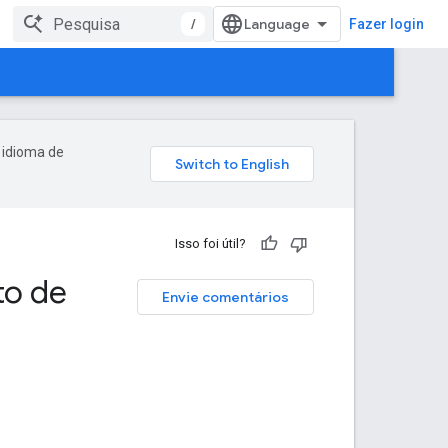
/
Fazer login
 idioma de
Isso foi útil?
to de
Envie comentários