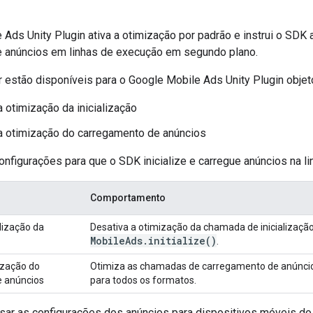
 Ads Unity Plugin
ativa a otimização por padrão e instrui o SDK a
 anúncios em linhas de execução em segundo plano.
r estão disponíveis para o
Google Mobile Ads Unity Plugin
objet
a otimização da inicialização
a otimização do carregamento de anúncios
figurações para que o SDK inicialize e carregue anúncios na lin
Comportamento
alização da
Desativa a otimização da chamada de inicializaçã
Mobile
Ads
.
initialize(
)
.
ização do
Otimiza as chamadas de carregamento de anúnci
 anúncios
para todos os formatos.
ar as configurações dos anúncios para dispositivos móveis do