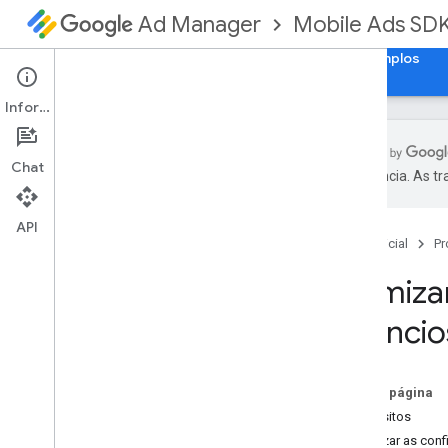
Mobile Ads SD
Ad Manager
Guias
Referência
Fazer download
Exemplos
Informações
Chat
preferência. As t
Configurar o plug-in dos anúncios para
dispositivos móveis do Google para
API
Unity
Página inicial
Pr
Descontinuação e desativação
Otimizar
Migrar versões do kit de
desenvolvimento de software (SDK
,
na
sigla em inglês)
anúncio
Ativar anúncios de teste
Criar o Unity para Android
Resolver erros de tempo de
Nesta página
execução da mediação do i
OS
Requisitos
Otimizar a inicialização e o
Atualizar as con
carregamento de anúncios