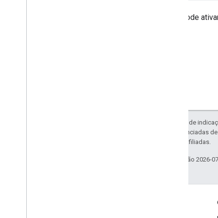
Você pode ativ
Exceto em caso de indicaç
código são licenciadas d
da Oracle e/ou afiliadas.
Última atualização 2026-0
Envolver