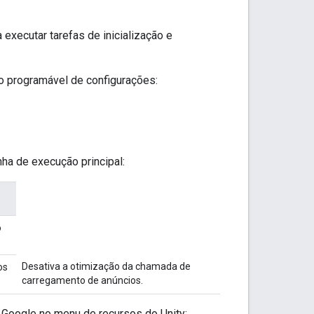
 executar tarefas de inicialização e
o programável de configurações:
ha de execução principal:
o
Desativa a otimização da chamada de
os
carregamento de anúncios.
 Google no menu de recursos do Unity: