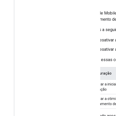
Controlar a privacidade
Modos de veiculação de anúncios
O
Google Mobile
Estratégias
carregamento de
Divulgação de dados da App Store
Divulgação de dados do Google Play
As flags a segui
Leis Estaduais de Privacidade dos EUA
SDK da plataforma de mensagens de
Desativar 
usuários (UMP)
Desativar 
Solucionar problemas com
anúncios
Marque essas con
Gerenciar o Ad Inspector
Erros de carregamento de anúncios
Configuração
Informações da resposta
Registrar ID de resposta do anúncio no
Desativar a inici
Crashlytics
otimização
Desativar a otim
Otimizar
carregamento de
Pré-carregamento de anúncios
Configurações globais
Você pode acess