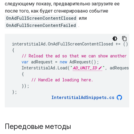
следующему показу, предварительно загрузите ее
после того, как будет сгенерировано событие
OnAdFullScreenContentClosed
или
OnAdFullScreenContentFailed
.
interstitialAd
.
OnAdFullScreenContentClosed
+=
()
=
{
// Reload the ad so that we can show another as
var
adRequest
=
new
AdRequest
();
InterstitialAd
.
Load
(
"
AD_UNIT_ID
"
,
adRequest
,
{
// Handle ad loading here.
});
};
InterstitialAdSnippets
.
cs
Передовые методы