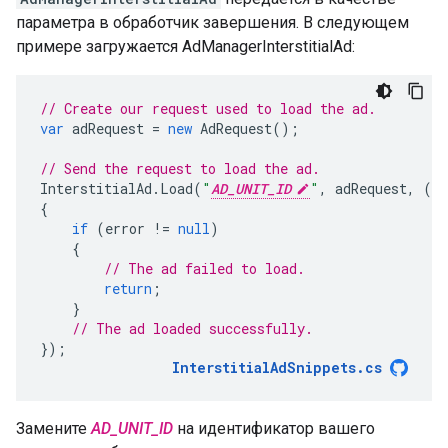
параметра в обработчик завершения. В следующем
примере загружается AdManagerInterstitialAd:
// Create our request used to load the ad.
var
adRequest
=
new
AdRequest
();
// Send the request to load the ad.
InterstitialAd
.
Load
(
"
AD_UNIT_ID
"
,
adRequest
,
(
In
{
if
(
error
!=
null
)
{
// The ad failed to load.
return
;
}
// The ad loaded successfully.
});
InterstitialAdSnippets
.
cs
Замените
AD_UNIT_ID
на идентификатор вашего