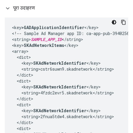
पूरा उदाहरण
<key
>GADApplicationIdentifier
</key>

<!-- Sample Ad Manager app ID: ca-app-pub-394025609
<string>
SAMPLE_APP_ID
</string>

<key>
SKAdNetworkItems
</key>

<array>

  <dict>

    <key>
SKAdNetworkIdentifier
</key>

    <string>cstr6suwn9.skadnetwork</string>

  </dict>

  <dict>

    <key>
SKAdNetworkIdentifier
</key>

    <string>4fzdc2evr5.skadnetwork</string>

  </dict>

  <dict>

    <key>
SKAdNetworkIdentifier
</key>

    <string>2fnua5tdw4.skadnetwork</string>

  </dict>

  <dict>
