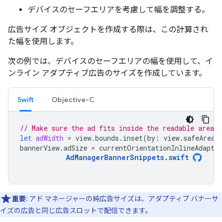
デバイスのセーフエリアを考慮して幅を調整する。
広告サイズ オブジェクトを作成する際は、この計算され
た幅を使用します。
次の例では、デバイスのセーフエリアの幅を使用して、イ
ンライン アダプティブ広告のサイズを作成しています。
Swift
Objective-C
// Make sure the ad fits inside the readable area.
let
adWidth
=
view
.
bounds
.
inset
(
by
:
view
.
safeAreaI
bannerView
.
adSize
=
currentOrientationInlineAdapti
AdManagerBannerSnippets
.
swift
重要:
アド マネージャーの純広告サイズは、アダプティブ バナーサ
イズの広告と同じ広告スロットで配信できます。