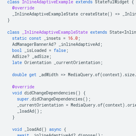
class
InlineAdaptiveExample
extends
StatefulWidget
{
@override
_InlineAdaptiveExampleState
createState
()
=
>
_Inli
}
class
_InlineAdaptiveExampleState
extends
State<Inli
static
const
_insets
=
16.0
;
AdManagerBannerAd
?
_inlineAdaptiveAd
;
bool
_isLoaded
=
false
;
AdSize
?
_adSize
;
late
Orientation
_currentOrientation
;
double
get
_adWidth
=
>
MediaQuery
.
of
(
context
).
size
@override
void
didChangeDependencies
()
{
super
.
didChangeDependencies
();
_currentOrientation
=
MediaQuery
.
of
(
context
).
ori
_loadAd
();
}
void
_loadAd
()
async
{
await
_inlineAdaptiveAd
?
.
dispose
();