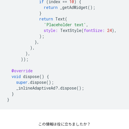
if
(
index
==
10
)
{
return
_getAdWidget
();
}
return
Text
(
'Placeholder text'
,
style:
TextStyle
(
fontSize:
24
),
);
},
),
),
));
@override
void
dispose
()
{
super
.
dispose
();
_inlineAdaptiveAd
?
.
dispose
();
}
}
この情報は役に立ちましたか？