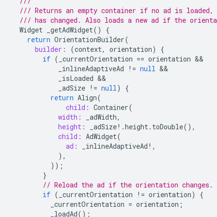
///
/// Returns an empty container if no ad is loaded,
/// has changed. Also loads a new ad if the orienta
Widget
_getAdWidget
()
{
return
OrientationBuilder
(
builder:
(
context
,
orientation
)
{
if
(
_currentOrientation
==
orientation
_inlineAdaptiveAd
!=
null
_isLoaded
_adSize
!=
null
)
{
return
Align
(
child:
Container
(
width:
_adWidth
,
height:
_adSize
!
.
height
.
toDouble
(),
child:
AdWidget
(
ad:
_inlineAdaptiveAd
!
,
),
));
}
// Reload the ad if the orientation changes.
if
(
_currentOrientation
!=
orientation
)
{
_currentOrientation
=
orientation
;
_loadAd
();