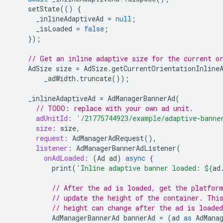
setState
(()
{
_inlineAdaptiveAd
=
null
;
_isLoaded
=
false
;
});
// Get an inline adaptive size for the current o
AdSize
size
=
AdSize
.
getCurrentOrientationInline
_adWidth
.
truncate
());
_inlineAdaptiveAd
=
AdManagerBannerAd
(
// TODO: replace with your own ad unit.
adUnitId:
'/21775744923/example/adaptive-banne
size:
size
,
request:
AdManagerAdRequest
(),
listener:
AdManagerBannerAdListener
(
onAdLoaded:
(
Ad
ad
)
async
{
print
(
'Inline adaptive banner loaded: 
${
ad
// After the ad is loaded, get the platfor
// update the height of the container. Thi
// height can change after the ad is loaded
AdManagerBannerAd
bannerAd
=
(
ad
as
AdMana