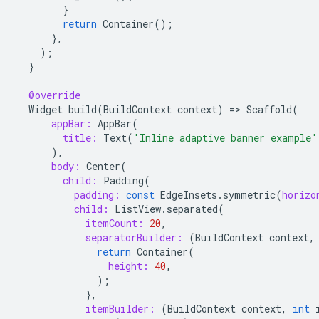
}
return
Container
();
},
);
}
@override
Widget
build
(
BuildContext
context
)
=
>
Scaffold
(
appBar:
AppBar
(
title:
Text
(
'Inline adaptive banner example'
),
body:
Center
(
child:
Padding
(
padding:
const
EdgeInsets
.
symmetric
(
horizo
child:
ListView
.
separated
(
itemCount:
20
,
separatorBuilder:
(
BuildContext
context
,
return
Container
(
height:
40
,
);
},
itemBuilder:
(
BuildContext
context
,
int