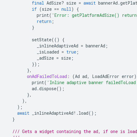
final
AdSize
?
size
=
await
bannerAd
.
getPla
if
(
size
==
null
)
{
print
(
'Error: getPlatformAdSize() return
return
;
}
setState
(()
{
_inlineAdaptiveAd
=
bannerAd
;
_isLoaded
=
true
;
_adSize
=
size
;
});
},
onAdFailedToLoad:
(
Ad
ad
,
LoadAdError
error
)
print
(
'Inline adaptive banner failedToLoad
ad
.
dispose
();
},
),
);
await
_inlineAdaptiveAd
!
.
load
();
}
/// Gets a widget containing the ad, if one is loa