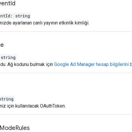
vent
Id
entId
:
string
inizde ayarlanan canlı yayının etkinlik kimliği.
de
string
odu. Ağ kodunu bulmak için
Google Ad Manager hesap bilgilerini 
string
iniz için kullanılacak OAuthToken.
Mode
Rules