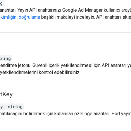
ng
anahtarı. Yayın API anahtarınızı Google Ad Manager kullanıcı arayü
n kimliğini doğrulama
başlıklı makaleyi inceleyin. API anahtarı, akı
tring
lendirme jetonu. Güvenli içerik yetkilendirmesi için API anahtarı y
n yetkilendirmelerini kontrol edebilirsiniz.
t
Key
ey
:
string
atılacağını belirlemek için kullanılan özel öğe anahtarı. Pod yayın