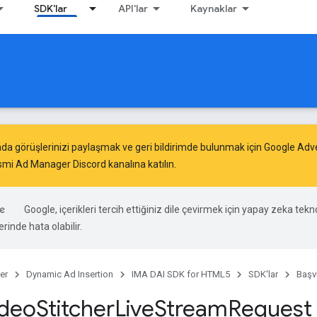
SDK'lar
API'lar
Kaynaklar
da görüşlerinizi paylaşmak ve geri bildirimde bulunmak için
Google Adv
mi Ad Manager Discord kanalına katılın.
Google, içerikleri tercih ettiğiniz dile çevirmek için yapay zeka teknol
rinde hata olabilir.
er
Dynamic Ad Insertion
IMA DAI SDK for HTML5
SDK'lar
Başv
ideo
Stitcher
Live
Stream
Request