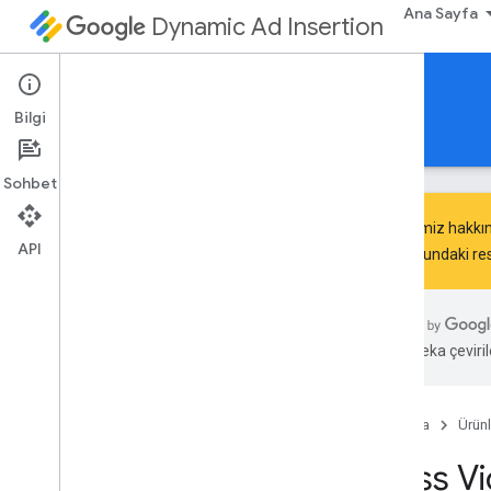
Ana Sayfa
Dynamic Ad Insertion
HTML5 için IMA DAI SDK'sı
Bilgi
Rehberler
Başvuru Kaynakları
İndir
Sohbet
Ürünlerimiz hakkın
API
sunucusundaki res
google
.
ima
.
dai
.
api
Sınıflar
Yapay zeka çevirile
Canlı Yayın İsteği
Pod Yayını İsteği
Pod
Vod
Stream
Request
Ana Sayfa
Ürünl
Akış Yöneticisi
Class V
Kullanıcı Ayarları