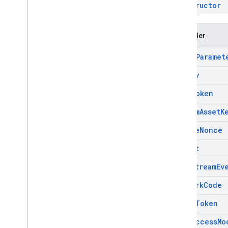
constructor
Özellikler
ad
Tag
Paramet
api
Key
auth
Token
custom
Asset
K
enable
Nonce
format
live
Stream
Ev
network
Code
o
Auth
Token
omid
Access
Mo