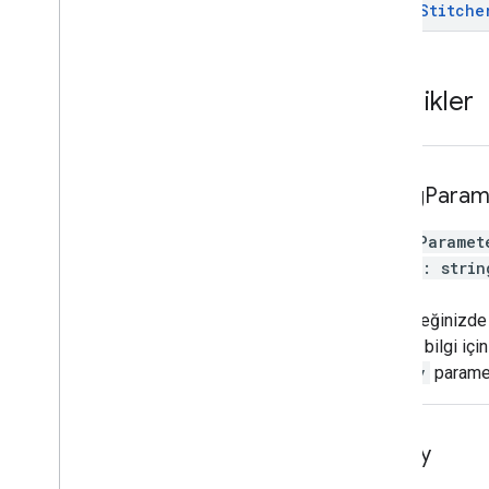
Video
Stitche
Özellikler
ad
Tag
Param
adTagParamet
[
key
:
strin
}
Akış isteğinizde 
Ayrıntılı bilgi içi
dai-ov
parametr
api
Key