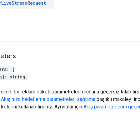
r
Live
Stream
Request
eters
ers
:
{
g
]
:
string
;
sınırlı bir reklam etiketi parametreleri grubunu geçersiz kılabilirs
n
Akışınıza hedefleme parametreleri sağlama
başlıklı makaleyi inc
elerini kullanabilirsiniz. Ayrıntılar için
Akış parametrelerini geçe