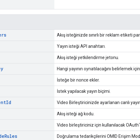
ers
Akış isteğinizde sınırlı bir reklam etiketi p
Yayın isteği API anahtarı.
Akış isteği yetkilendirme jetonu.
ey
Hangi yayının oynatılacağını belirlemek için
İsteğe bir nonce ekler.
İstek yapılacak yayın biçimi.
ent
Id
Video Birleştiricinizde ayarlanan canlı yayını
Akış isteği ağ kodu.
Video birleştiriciniz için kullanılacak OAut
de
Rules
Doğrulama tedarikçilerini OMID Erişim Modla