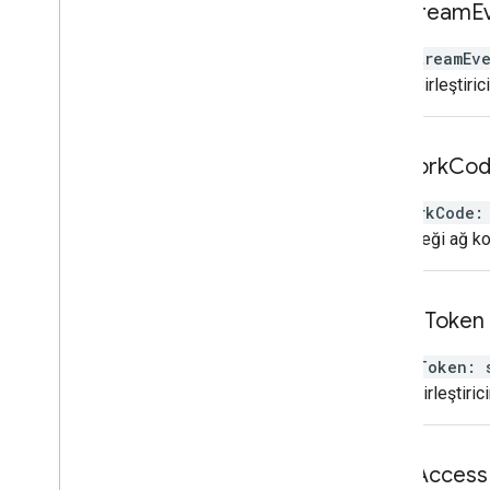
live
Stream
E
liveStreamEv
Video Birleştiric
network
Co
networkCode
:
Akış isteği ağ k
o
Auth
Token
oAuthToken
:
Video birleştiric
omid
Access