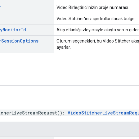
r
Video Birleştirici'nizin proje numarası.
Video Stitcher'ınız için kullanılacak bölge.
y
Monitor
Id
Akış etkinliği izleyicisiyle akışta sorun gide
r
Session
Options
Oturum seçenekleri, bu Video Stitcher akış 
ayarlar.
tcherLiveStreamRequest
(
)
:
VideoStitcherLiveStreamReq