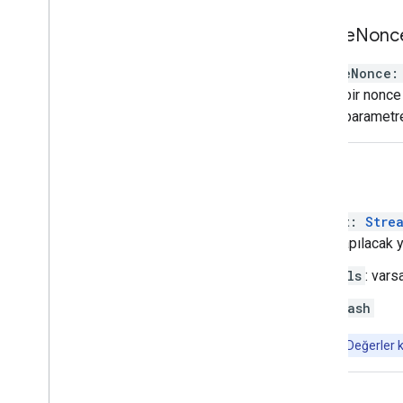
enable
Nonc
enableNonce
:
İsteğe bir nonce
için bu parametr
biçim
format
:
Stre
İstek yapılacak y
hls
: vars
dash
Not: Değerler k