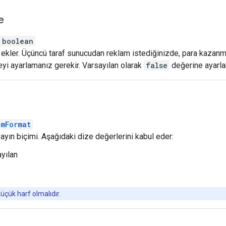
e
boolean
 ekler. Üçüncü taraf sunucudan reklam istediğinizde, para kazanm
eyi ayarlamanız gerekir. Varsayılan olarak
false
değerine ayarlan
amFormat
ayın biçimi. Aşağıdaki dize değerlerini kabul eder:
ayılan
üçük harf olmalıdır.