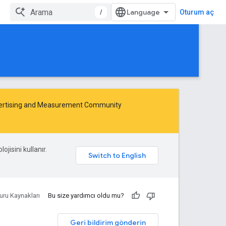
/
Oturum aç
ertising and Measurement Community
ojisini kullanır.
uru Kaynakları
Bu size yardımcı oldu mu?
Geri bildirim gönderin