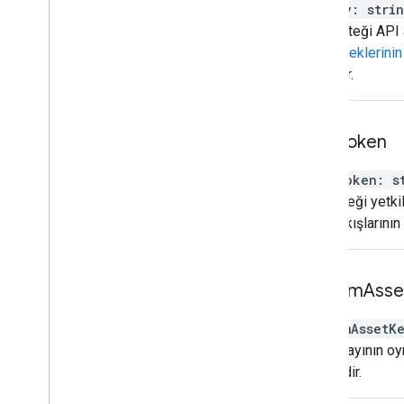
apiKey
:
stri
Yayın isteği API 
akışı isteklerini
doğrular.
auth
Token
authToken
:
s
Akış isteği yetki
içerik akışlarını
custom
Asse
customAssetK
Hangi yayının oyn
gereklidir.