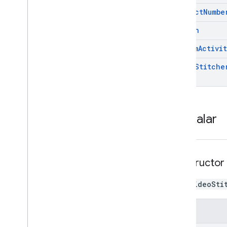
project
Numbe
region
stream
Activit
video
Stitche
Markalar
constructor
new VideoSti
İadeler